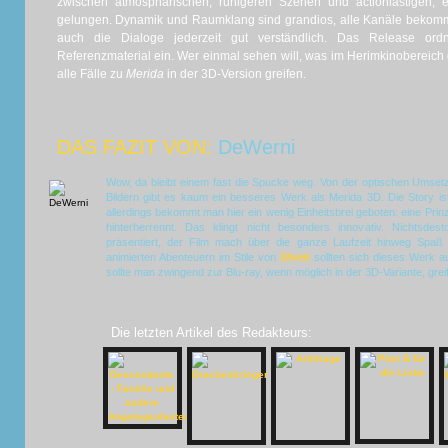
zwischen atmosphärischen, ruhigeren Szenen und actionlastigen, eff
gelungen. Dynamik und Raumklang sind grandios, alle Kanäle bekomme
auch die Dialoge jederzeit gut verständlich. Das Release o
Referenzmaterial ein. Wer einmal sehen will, was im Herimkinobereich 
alle Fälle zu
Merida
in der 3D-Version greifen.
DAS FAZIT VON:
DeWerni
Wow, da bleibt einem fast die Spucke weg. Von der optischen Umsetz
Bildern gibt es kaum ein besseres Werk als Merida 3D. Die Story is
allerdings bekommt man hier ein wenig Einheitsbrei geboten: eine Prin
hinterherrennt. Das klingt nicht besonders innovativ. Nichtsdest
präsentiert, der Film mach über die ganze Laufzeit hinweg Spaß 
animierten Abenteuern im Stile von
Shrek
sollten sich dieses Werk au
sollte man zwingend zur Blu-ray, wenn möglich in der 3D-Variante, greif
Die letzten Artikel des Redakteurs: