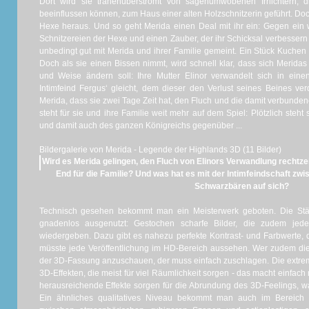
Dort wird sie tränenüberströmt von sagenumwobenen Irrlichtern, 
beeinflussen können, zum Haus einer alten Holzschnitzerin geführt. Doch
Hexe heraus. Und so geht Merida einen Deal mit ihr ein: Gegen ein w
Schnitzereien der Hexe und einen Zauber, der ihr Schicksal verbessern s
unbedingt gut mit Merida und ihrer Familie gemeint. Ein Stück Kuchen s
Doch als sie einen Bissen nimmt, wird schnell klar, dass sich Meridas
und Weise ändern soll: Ihre Mutter Elinor verwandelt sich in ein
Intimfeind Fergus‘ gleicht, dem dieser den Verlust seines Beines ve
Merida, dass sie zwei Tage Zeit hat, den Fluch und die damit verbund
steht für sie und ihre Familie weit mehr auf dem Spiel: Plötzlich steht
und damit auch des ganzen Königreichs gegenüber ...
Bildergalerie von Merida - Legende der Highlands 3D (11 Bilder)
Wird es Merida gelingen, den Fluch von Elinors Verwandlung rechtze
End für die Familie? Und was hat es mit der Intimfeindschaft zw
Schwarzbären auf sich?
Technisch gesehen bekommt man ein Meisterwerk geboten. Die St
gnadenlos ausgenutzt: Gestochen scharfe Bilder, die zudem jed
wiedergeben. Dazu gibt es nahezu perfekte Kontrast- und Farbwerte, 
müsste jede Veröffentlichung im HD-Bereich aussehen. Wer zudem die 
der 3D-Fassung anzuschauen, der muss einfach zuschlagen. Die extrem
3D-Effekten, die meist für viel Räumlichkeit sorgen - das macht einfach
herausreichende Effekte sorgen für die Abrundung des 3D-Feelings, wa
Ein ähnliches qualitatives Niveau bekommt man auch im Bereich