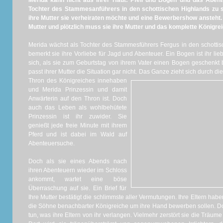
Merida kann nicht aus ihrer Haut: Pfeil und Bogen und das Abenteu
Tochter des Stammesanführers in den schottischen Highlands zu spi
ihre Mutter sie verheiraten möchte und eine Bewerbershow ansteht.
Mutter und plötzlich muss sie ihre Mutter und das komplette Königre
Merida wächst als Tochter des Stammesführers Fergus in den schottis
bemerkt sie ihre Vorliebe für Jagd und Abenteuer. Ein Bogen ist ihr li
sich, als sie zum Geburtstag von ihrem Vater einen Bogen geschenkt
passt ihrer Mutter die Situation gar nicht.
Das Ganze zieht sich durch die
Thron des Königreiches innehaben
und Merida Prinzessin und damit
Anwärterin auf den Thron ist. Doch
auch das Leben als wohlbehütete
Prinzessin ist ihr zuwider. Sie
genießt jede freie Minute mit ihrem
Pferd und ist dabei im Wald auf
Abenteuersuche.
Doch als sie eines Abends nach
ihren Abenteuern wieder im Schloss
ankommt, wartet eine böse
Überraschung auf sie. Ein Brief für
Ihre Mutter bestätigt die schlimmste aller Vermutungen. Ihre Eltern habe
die Söhne benachbarter Königreiche um ihre Hand bewerben sollen. Do
tun, was ihre Eltern von ihr verlangen. Vielmehr zerstört sie die Träume