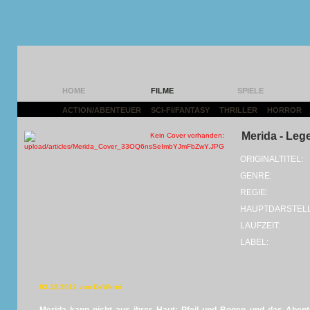
HOME
FILME
SPIELE
ACTION/ABENTEUER
|
SCI-FI/FANTASY
|
THRILLER
|
HORROR
|
Merida - Leg
ORIGINALTITEL:
GENRE:
REGIE:
HAUPTDARSTELL
LAUFZEIT:
LABEL:
03.12.2012 von DeWerni