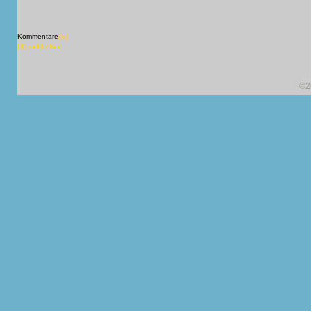
Kommentare
[X]
[X] schließen
©2