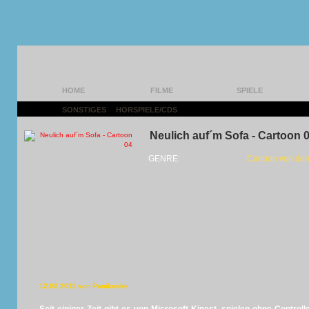
HOME
FILME
SPIELE
SONSTIGES
|
HÖRSPIELE/CDS
|
Neulich auf´m Sofa - Cartoon 
GENRE:
Cartoon von de
12.02.2011 von Panikmike