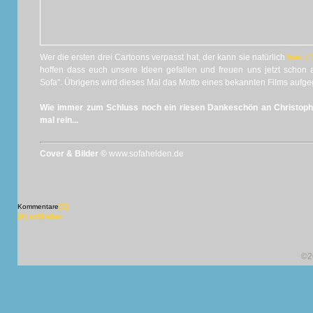
Wer die ersten drei Cartoons verpasst hat, der kann sie natürlich
hier #
hoffen dass euch unsere Ideen gefallen und freuen uns jetzt schon
Sofa". Übrigens wird dieses Mal das Motto eines bekannten Films aufgeg
Wie immer zum Schluss noch ein riesen Dankeschön an Christop
mal rein...
Cover & Bilder ©
www.sofahelden.de
Kommentare
[X]
[X] schließen
©2