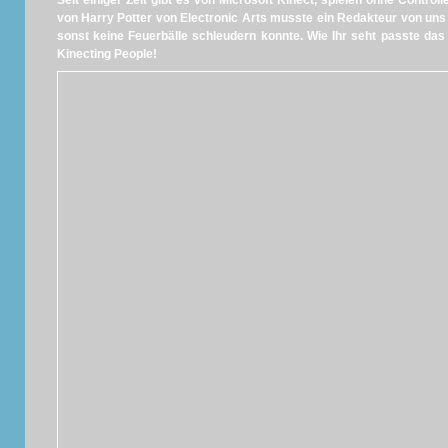
Seit einiger Zeit gibt es von Microsoft Kinect, spielen ohne Control
von Harry Potter von Electronic Arts musste ein Redakteur von uns
sonst keine Feuerbälle schleudern konnte. Wie Ihr seht passte da
Kinecting People!