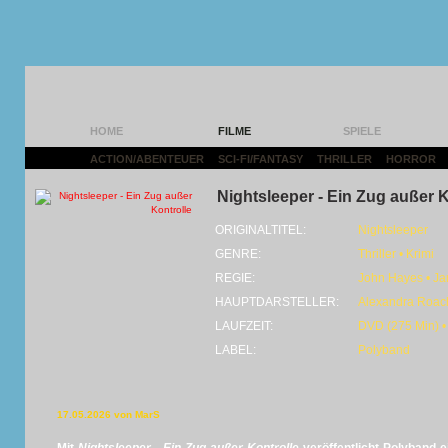
HOME
FILME
SPIELE
ACTION/ABENTEUER
|
SCI-FI/FANTASY
|
THRILLER
|
HORROR
|
Nightsleeper - Ein Zug außer K
ORIGINALTITEL:
Nightsleeper
GENRE:
Thriller • Krimi
REGIE:
John Hayes • J
HAUPTDARSTELLER:
Alexandra Roach
LAUFZEIT:
DVD (275 Min) •
LABEL:
Polyband
17.05.2026 von MarS