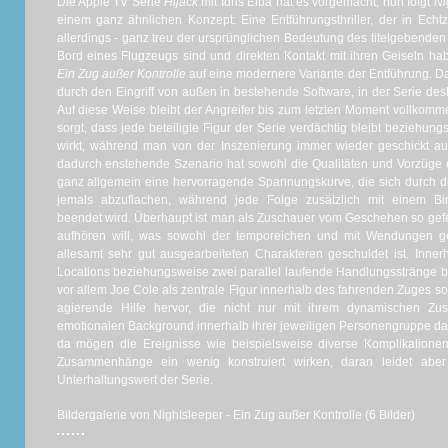
Die Apple TV Serie
Hijack
mit Idris Elba hat es vorgemacht, nun folgt
Ni
einem ganz ähnlichen Konzept: Eine Entführungsthriller, der in Echt
allerdings - ganz treu der ursprünglichen Bedeutung des titelgebenden B
Bord eines Flugzeugs sind und direkten Kontakt mit ihren Geiseln hab
Ein Zug außer Kontrolle
auf eine modernere Variante der Entführung. Das 
durch den Eingriff von außen in bestehende Software, in der Serie des
Auf diese Weise bleibt der Angreifer bis zum letzten Moment vollko
sorgt, dass jede beteiligte Figur der Serie verdächtig bleibt beziehung
wirkt, während man von der Inszenierung immer wieder geschickt auf
dadurch enstehende Szenario hat sowohl die Qualitäten und Vorzüge e
ganz allgemein eine hervorragende Spannungskurve, die sich durch d
jemals abzuflachen, während jede Folge zusätzlich mit einem Bin
beendet wird. Überhaupt ist man als Zuschauer vom Geschehen so gefess
aufhören will, was sowohl der temporeichen und mit Wendungen ge
allesamt sehr gut ausgearbeiteten Charakteren geschuldet ist. Inne
Locations beziehungsweise zwei parallel laufende Handlungsstränge b
vor allem Joe Cole als zentrale Figur innerhalb des fahrenden Zuges 
agierende Hilfe hervor, die nicht nur mit ihrem dynamischen Z
emotionalen Background innerhalb ihrer jeweiligen Personengruppe da
da mögen die Ereignisse wie beispielsweise diverse Komplikatione
Zusammenhänge ein wenig konstruiert wirken, daran leidet ab
Unterhaltungswert der Serie.
Bildergalerie von Nightsleeper - Ein Zug außer Kontrolle (6 Bilder)