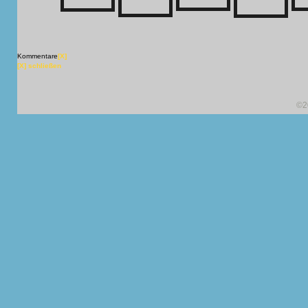
Kommentare
[X]
[X] schließen
©2