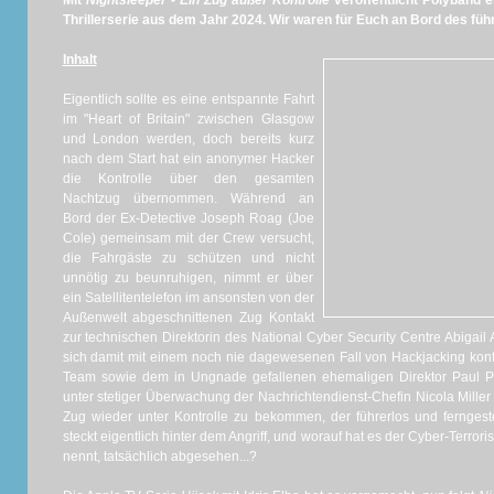
Mit
Nightsleeper - Ein Zug außer Kontrolle
veröffentlicht Polyband ei
Thrillerserie aus dem Jahr 2024. Wir waren für Euch an Bord des füh
Inhalt
Eigentlich sollte es eine entspannte Fahrt
im "Heart of Britain" zwischen Glasgow
und London werden, doch bereits kurz
nach dem Start hat ein anonymer Hacker
die Kontrolle über den gesamten
Nachtzug übernommen. Während an
Bord der Ex-Detective Joseph Roag (Joe
Cole) gemeinsam mit der Crew versucht,
die Fahrgäste zu schützen und nicht
unnötig zu beunruhigen, nimmt er über
ein Satellitentelefon im ansonsten von der
Außenwelt abgeschnittenen Zug Kontakt
zur technischen Direktorin des National Cyber Security Centre Abigail
sich damit mit einem noch nie dagewesenen Fall von Hackjacking konf
Team sowie dem in Ungnade gefallenen ehemaligen Direktor Paul Pever
unter stetiger Überwachung der Nachrichtendienst-Chefin Nicola Mille
Zug wieder unter Kontrolle zu bekommen, der führerlos und fernges
steckt eigentlich hinter dem Angriff, und worauf hat es der Cyber-Terrorist
nennt, tatsächlich abgesehen...?