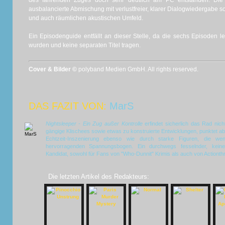
des fahrenden Zuges doch sehr deutlich am PC entstanden. Die 
ausbalancierte Abmischung mit verlustfreier, klarer Dialogwiedergab
und auch räumlichen akustischen Umfeld.
Ein Episodenguide entfällt an dieser Stelle, da die sechs Episoden le
wurden und keine separaten Titel tragen.
Cover & Bilder ©
polyband Medien GmbH. All rights reserved.
DAS FAZIT VON:
MarS
Nightsleeper - Ein Zug außer Kontrolle
erfindet sicherlich das Rad nich
gängige Klischees sowie etwas zu konstruierte Entwicklungen, punktet 
Echtzeit-Inszenierung ebenso wie durch starke Figuren, die we
hervorragenden Spannungsbogen. Ein durchwegs fesselnder, keine
Kandidat, sowohl für Fans von "Who-Dunnit" Krimis als auch von Actionthril
Die letzten Artikel des Redakteurs: