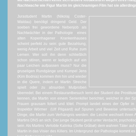
Mit Nachtschichten kennt sich unsere Redakteurin wegen ihres Haup
Nachtwache
wie Figur Martin im gleichnamigen Film hat sie allerdings
Jurastudent Martin (Nikolaj Coster-
Waldau) benötigt dringend Geld. Der
soeben frei gewordene Nebenjob als
Nachtwächter in der Pathologie eines
alten Kopenhagener Krankenhauses
scheint perfekt zu sein: gute Bezahlung,
wenig Arbeit und viel Zeit und Ruhe zum
Lernen. Wer soll ihn denn schließlich
schon stören, wenn er lediglich auf ein
paar Leichen aufpassen muss? Nur die
gruseligen Rundgänge und Kumpel Jens
(Kim Bodnia) kommen ihm hin und wieder
in die Quere, indem er Martin Streiche
spielt oder zu absurden Mutproben
überredet. Bei einem Restaurantbesuch lernt der Student die Prostitui
kennen, die Martin von einem Serienkiller berichtet, welcher in der 
Frauen grausam foltert und tötet. Prompt landet eines der Opfer in
Inspektor Wörmer (Ulf Pilgaard) auf Spuren und Beweise untersucht
Dinge, die Martin zum Verhängnis werden: die Leiche wechselt ihren A
Martins DNS an sich. Der junge Student gerät unter Verdacht, psychotis
sein. Als Martins Verlobte Kalinka (Sofie Gråbøl) dem wahren Täter auf
Martin in das Visier des Killers. Im Untergrund der Pathologie kommt e