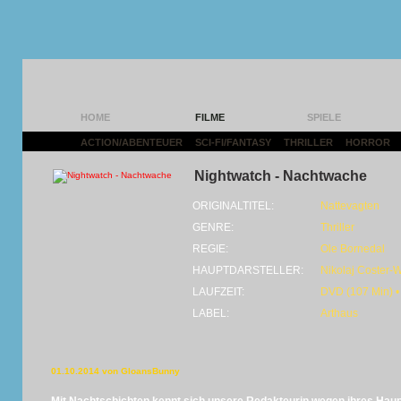
HOME
FILME
SPIELE
ACTION/ABENTEUER
|
SCI-FI/FANTASY
|
THRILLER
|
HORROR
|
Nightwatch - Nachtwache
ORIGINALTITEL:
Nattevagten
GENRE:
Thriller
REGIE:
Ole Bornedal
HAUPTDARSTELLER:
Nikolaj Coster-
LAUFZEIT:
DVD (107 Min) •
LABEL:
Arthaus
01.10.2014 von GloansBunny