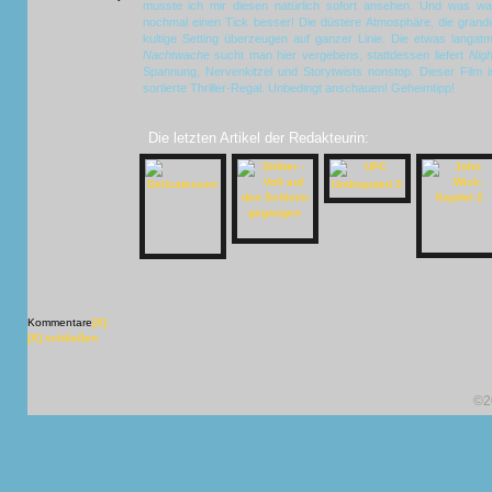
musste ich mir diesen natürlich sofort ansehen. Und was war
nochmal einen Tick besser! Die düstere Atmosphäre, die grandio
kultige Setting überzeugen auf ganzer Linie. Die etwas lang
Nachtwache
sucht man hier vergebens, stattdessen liefert
Nig
Spannung, Nervenkitzel und Storytwists nonstop. Dieser Film ist
sortierte Thriller-Regal. Unbedingt anschauen! Geheimtipp!
Die letzten Artikel der Redakteurin:
Kommentare
[X]
[X] schließen
©2