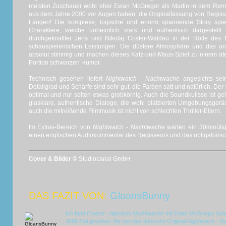
meisten Zuschauer wohl eher Ewan McGregor als Martin in dem Re
aus dem Jahre 2000 vor Augen haben: die Originalfassung von Regiss
Längen! Die komplexe, logische und enorm spannende Story spie
Charaktere, welche unheimlich stark und authentisch dargestel
durchgeknallter Jens und Nikolaj Coster-Waldau in der Rolle des M
schauspielerischen Leistungen. Die düstere Atmosphäre und das un
absolut stimmig und machen dieses Katz-und-Maus-Spiel zu einem ate
Portion schwarzen Humor.
Technisch gesehen liefert
Nightwatch - Nachtwache
angesichts sein
Detailgrad und Schärfe sind sehr gut, die Farben satt und natürlich. De
optimal und nur selten etwas grobkörnig. Auch die Soundkulisse ist ge
glasklare, authentische Dialoge, die wohl platzierten Umgebungsger
auch die mitreißende Filmmusik ist nicht von schlechten Thriller-Eltern.
Im Extras-Bereich von
Nightwatch - Nachtwache
warten ein 30minütige
einen englischen Audiokommentar des Regisseurs und das obligatoris
Cover & Bilder ©
Studiocanal GmbH
DAS FAZIT VON:
GloansBunny
Ich fand
Freeze - Alptraum Nachtwache
mit Ewan McGregor schon
1568 Mal gesehen. Als nun das dänische Original
Nightwatch - N