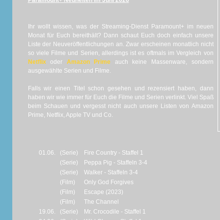
Paramount+ Neuheiten im Juni 2026
Ihr wollt wissen, was der Streaming-Dienst Paramount+ im neuen
Monat für Euch bereithält? Dann schaut Euch doch einfach unsere
Liste der Neuveröffentlichungen an. Zwar erscheinen monatlich nicht
so viele Filme und Serien, allerdings ist es oftmals im Vergleich von
Netflix
oder
Amazon Prime
auch keine Massenware, sondern
ausgewählte Serien und Filme.
Falls wir einen Titel schon gesehen und rezensiert haben, dann
haben wir wie immer für Euch die Filme und Serien verlinkt. Viel Spaß
beim Schauen und vergesst nicht auch unsere Listen von Amazon
Prime, Netflix, Apple TV und Co.
01.06.
(Serie)
Fire Country - Staffel 1
(Serie)
Peppa Pig - Staffeln 3-4
(Serie)
Walker - Staffeln 3-4
(Film)
Only God Forgives
(Film)
Escape (2023)
(Film)
The Channel
19.06.
(Serie)
Mr. Crocodile - Staffel 1