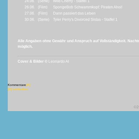
24.06.
(Serie)
Wild Cherry - Staffel 1
26.06.
(Film)
SpongeBob Schwammkopf: Piraten Ahoi!
27.06.
(Film)
Dann passiert das Leben
30.06.
(Serie)
Tyler Perry's Divorced Sistas - Staffel 1
Alle Angaben ohne Gewähr und Anspruch auf Vollständigkeit. Nachtr
möglich.
Cover & Bilder ©
Leonardo AI
Kommentare
[X]
[X] schließen
©2