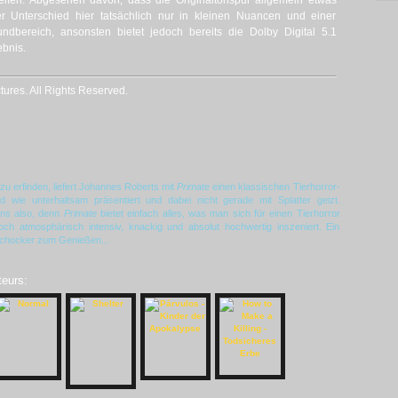
reifen. Abgesehen davon, dass die Originaltonspur allgemein etwas
er Unterschied hier tatsächlich nur in kleinen Nuancen und einer
bereich, ansonsten bietet jedoch bereits die Dolby Digital 5.1
ebnis.
ures. All Rights Reserved.
u erfinden, liefert Johannes Roberts mit
Primate
einen klassischen Tierhorror-
d wie unterhaltsam präsentiert und dabei nicht gerade mit Splatter geizt.
ns also, denn
Primate
bietet einfach alles, was man sich für einen Tierhorror
h atmosphärisch intensiv, knackig und absolut hochwertig inszeniert. Ein
chocker zum Genießen...
teurs: