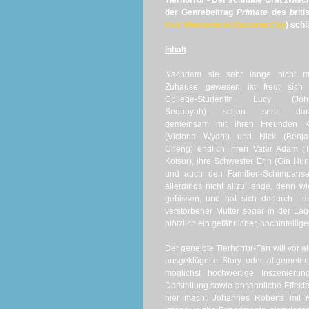
Tierhorror - Der schmale Grat zwis
der Genrebeitrag
Primate
des brit
Evil: Welcome to Raccoon City
) schl
Inhalt
Nachdem sie sehr lange nicht m
Zuhause gewesen ist freut sich 
College-Studentin Lucy (Joh
Sequoyah) schon sehr dara
gemeinsam mit ihren Freunden K
(Victoria Wyant) und Nick (Benja
Cheng) endlich ihren Vater Adam (
Kotsur), ihre Schwester Erin (Gia Hun
und auch den Familien-Schimpanse
allerdings nicht allzu lange, denn 
gebissen, und hat sich dadurch mit
verstorbener Mutter sogar in der La
plötzlich ein gefährlicher, hochintellige
Der geneigte Tierhorror-Fan will vor 
ausgeklügelte Story oder allgemein
möglichst hochwertige Inszenieru
Darstellung sowie ansehnliche Effekte
hier macht Johannes Roberts mit