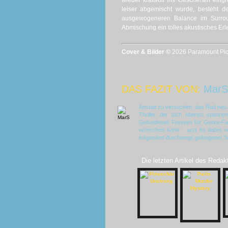
wieder kraftvoll ins Geschehen eing
leiser abgemischt wurde, besteht d
ausgewogeneren Balance im Surround
Abmischung ein tolles akustisches Erl
Cover & Bilder ©
2026 Paramount Pict
DAS FAZIT VON:
MarS
Anstatt zu versuchen, das Rad neu z
Thriller, der sich ebenso spannen
Gefundenes Fressen für Genre-Fa
wünschen kann - und ist dabei noc
insgesamt durchwegs gelungener S
Die letzten Artikel des Redak