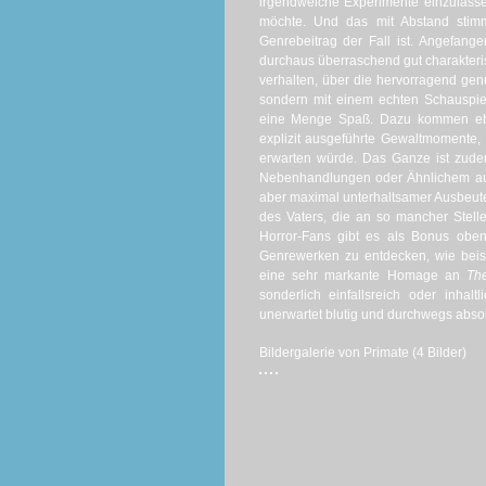
irgendwelche Experimente einzulasse
möchte. Und das mit Abstand stim
Genrebeitrag der Fall ist. Angefang
durchaus überraschend gut charakteris
verhalten, über die hervorragend genu
sondern mit einem echten Schausp
eine Menge Spaß. Dazu kommen eben
explizit ausgeführte Gewaltmomente,
erwarten würde. Das Ganze ist zude
Nebenhandlungen oder Ähnlichem auf,
aber maximal unterhaltsamer Ausbeute 
des Vaters, die an so mancher Stel
Horror-Fans gibt es als Bonus obe
Genrewerken zu entdecken, wie beisp
eine sehr markante Homage an
Th
sonderlich einfallsreich oder inhalt
unerwartet blutig und durchwegs absol
Bildergalerie von Primate (4 Bilder)