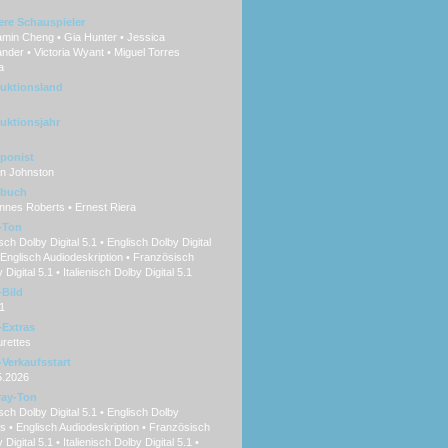
ere Schauspieler
amin Cheng • Gia Hunter • Jessica
nder • Victoria Wyant • Miguel Torres
a
uktionsland
uktionsjahr
ponist
an Johnston
hbuch
nnes Roberts • Ernest Riera
-Ton
ch Dolby Digital 5.1 • Englisch Dolby Digital
 Englisch Audiodeskription • Französisch
 Digital 5.1 • Italienisch Dolby Digital 5.1
Bild
1
Extras
rettes
Verkaufsstart
5.2026
ray-Ton
ch Dolby Digital 5.1 • Englisch Dolby
 • Englisch Audiodeskription • Französisch
 Digital 5.1 • Italienisch Dolby Digital 5.1 •