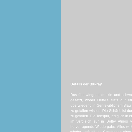
Details der Blu-ray
Das überwiegend dunkle und schwach
gesetzt, wobei Details stets gut e
überwiegend in Genre-üblichem Blau 
zu gefallen wissen. Die Schärfe ist d
zu gefallen. Die Tonspur, lediglich in 
im Vergleich zur in Dolby Atmos v
hervorragende Wiedergabe. Alles wir