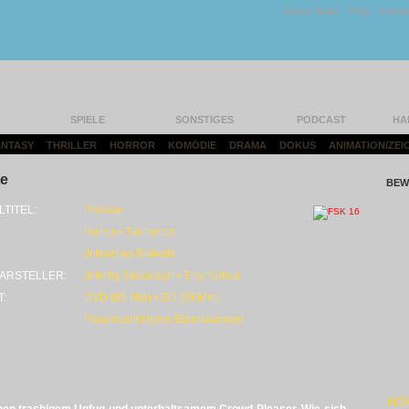
Unser Team
|
FAQ
|
Konta
SPIELE
SONSTIGES
PODCAST
HA
FANTASY
|
THRILLER
|
HORROR
|
KOMÖDIE
|
DRAMA
|
DOKUS
|
ANIMATION/ZEI
te
BEW
LTITEL:
Primate
Horror • Tierhorror
Johannes Roberts
ARSTELLER:
Johnny Sequoyah • Troy Kotsur
T:
DVD (85 Min) • BD (89 Min)
Paramount Home Entertainment
HO