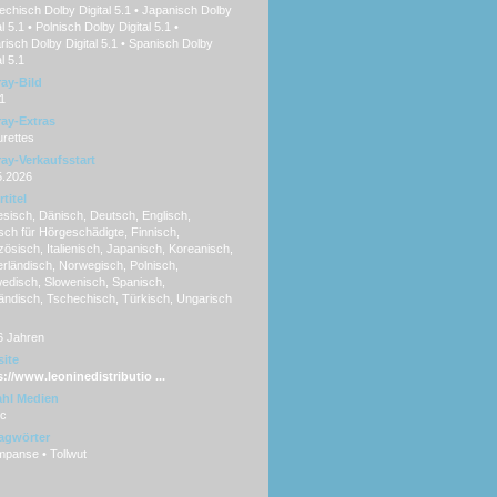
chisch Dolby Digital 5.1 • Japanisch Dolby
al 5.1 • Polnisch Dolby Digital 5.1 •
isch Dolby Digital 5.1 • Spanisch Dolby
al 5.1
ray-Bild
1
ray-Extras
rettes
ray-Verkaufsstart
5.2026
titel
sisch, Dänisch, Deutsch, Englisch,
sch für Hörgeschädigte, Finnisch,
ösisch, Italienisch, Japanisch, Koreanisch,
rländisch, Norwegisch, Polnisch,
edisch, Slowenisch, Spanisch,
ändisch, Tschechisch, Türkisch, Ungarisch
6 Jahren
ite
s://www.leoninedistributio ...
hl Medien
sc
agwörter
mpanse • Tollwut