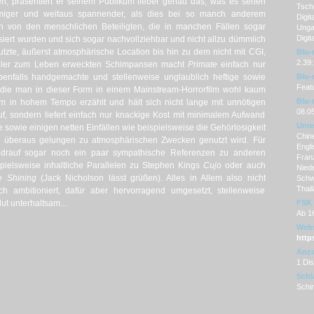
n, präsentiert er seinem Publikum lieber genau das, was es sehen
Tsche
miger und weitaus spannender, als dies bei so manch anderem
Digit
en von den menschlichen Beteiligten, die in manchen Fällen sogar
Ungar
Digit
iert wurden und sich sogar nachvollziehbar und nicht allzu dümmlich
tzte, äußerst atmosphärische Location bis hin zu dem nicht mit CGI,
Blu-
2.39:
ieler zum Leben erweckten Schimpansen macht
Primate
einfach nur
falls handgemachte und stellenweise unglaublich heftige sowie
Blu-
Featu
 die man in dieser Form in einem Mainstream-Horrorfilm wohl kaum
Blu-
m in hohem Tempo erzählt und hält sich nicht lange mit unnötigen
08.0
 sondern liefert einfach nur knackige Kost mit minimalem Aufwand
Unter
sowie einigen netten Einfällen wie beispielsweise die Gehörlosigkeit
Chine
le überaus gelungen zu atmosphärischen Zwecken genutzt wird. Für
Engli
ndrauf sogar noch ein paar sympathische Referenzen zu anderen
Franz
ielsweise inhaltliche Parallelen zu Stephen Kings
Cujo
oder auch
Niede
e Shining
(Jack Nicholson lässt grüßen). Alles in Allem also nicht
Schw
Thail
lich ambitioniert, dafür aber hervorragend umgesetzt, stellenweise
ut unterhaltsam...
FSK
Ab 1
Webs
http
Anza
1 Di
Schl
Schi