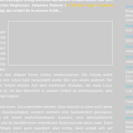
chen trashigem Unfug und unterhaltsamem Crowd-Pleaser. Wie sich
ischen Regisseurs Johannes Roberts (
47 Meters Down
,
Resident
Weit
ägt, das erfahrt Ihr in unserer Kritik...
Benj
Alexa
Umb
Prod
USA
ehr
Prod
die
2025
nny
Kom
uf,
Adri
ate
Dre
min
Joha
Troy
DVD
ter)
Deuts
n Ben (Miguel Torres Umba) wiederzusehen. Die Freude währt
5.1 •
wie sich schon bald herausstellt wurde Ben von einem anderen Tier
Dolby
 Tollwut infiziert. Aus dem friedlichen Primaten, der dank Lucys
DVD-
ge ist, mit den Menschen in seinem Umfeld zu kommunizieren, wird
2.39:
nter Gegner...
DVD-
Featu
allem eines: Gut unterhalten werden. Dazu braucht es dann auch keine
DVD-
e Glaubwürdigkeit, sondern vielmehr eine handwerklich gelungene,
08.0
ng mit einem nachvollziehbaren Szenario, eine atmosphärische
Blu-
Deuts
 und im Idealfall einen ordentlichen Bodycount mit etwas Gore. Eben
Atmos
Primate
dann auch eigentlich alles richtig, denn anstatt sich auf
Dolby