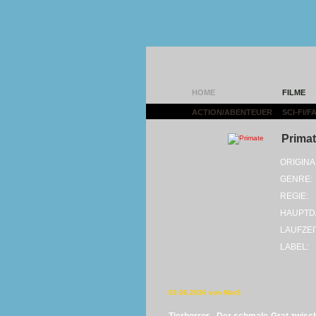
HOME
FILME
ACTION/ABENTEUER
|
SCI-FI/
Prima
ORIGINA
GENRE:
REGIE:
HAUPTD
LAUFZEI
LABEL:
03.06.2026 von MarS