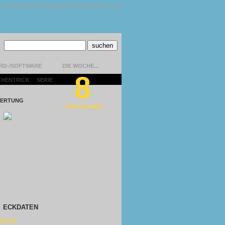
kt
|
Datenschutz
|
Impressum
|
Version 1.13.0.9
RD-/SOFTWARE
DIE WOCHE...
8
CHENTRICK
|
SERIE
|
ERTUNG
KOMFORTABEL
ECKDATEN
RROR