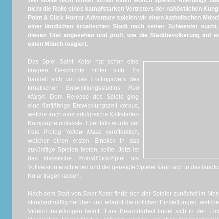
Wer wollte nicht immer schon einen Mönch spielen. Allerdings üb
nicht die Rolle eines kampfstarken Vertreters der nahöstlichen Kun
Point & Click Horror-Adventure spielen wir einen katholischen Mön
einer ländlichen kroatischen Stadt nach seiner Schwester such
diesen Titel angesehen und prüft, wie die Stadtbevölkerung auf ei
einen Mönch reagiert.
Das Spiel Saint Kotar hat schon eine
längere Geschichte hinter sich. Es
handelt sich um das Erstlingswerk des
kroatischen Entwicklungsstudios
Red
Martyr
. Dem Release des Spiels ging
eine fünfjährige Entwicklungszeit voraus,
welche auch eine erfolgreiche Kickstarter-
Kampagne umfasste. Ebenfalls wurde der
freie Prolog
Yellow Mask
veröffentlich,
welcher einen ersten Einblick in das
zukünftige Spielen bieten sollte. Jetzt ist
das klassische Point&Click-Spiel als
Vollversion erschienen und der geneigte Spieler kann sich in das ländl
Kolar tragen lassen.
Nach dem Start von
Saint Kotar
finde sich der Spieler zunächst im Me
standardmäßig herüber und erlaubt die üblichen Einstellungen, welch
Video-Einstellungen betrifft. Eine Besonderheit findet sich in den E