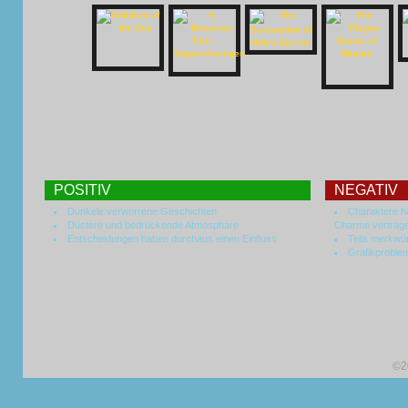
POSITIV
NEGATIV
Dunkele verworrene Geschichten
Charaktere h
Düstere und bedrückende Atmosphäre
Charme vertrag
Entscheidungen haben durchaus einen Einfluss
Teils merkwü
Grafikproble
©2