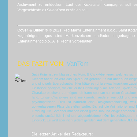
Archivment zu entdecken. Laut der Kickstarter Kampagne, soll 
Vorgeschichte zu
Saint Kotar
erzählen soll.
Cover & Bilder ©
© 2021 Red Martyr Entertainment d.o.o.. Saint Kotar
zugehörigen Logos sind Markenzeichen und/oder eingetragen
Entertainment d.o.o.. Alle Rechte vorbehalten.
DAS FAZIT VON:
VanTom
Saint Kotar
ist ein klassisches Point & Click-Abenteuer, welches sich
Diesem Anspruch wird das Spiel auch gerecht. Es hat aber auch einig
und sind sehr überschaubar. Hier hätte es ruhig etwas knackiger zug
Einsteiger geeignet, welche erste Erfahrungen mit solchen Spielen
Charaktere schwer zu mögen. Ich kann spontan nur einen Charakter 
fand, Einige Charaktere sind merkwürdig, andere verrückt und wi
psychopathisch. Dies ist natürlich eine Designentscheidung, wei
gottverlassenen Platz darstellen wollte. Bis auf die Animations- und
Ordnung. Die Sprecher machen einen guten Job und einige sprechen En
entsteht tatsächlich in einem abgeschiedenen Ort festzuhängen. I
Eindruck. Es wird aber nicht jedem gefallen. Auf dem genannten DLC bi
Die letzten Artikel des Redakteurs: