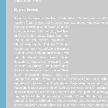
Schwester bei ihm ist.
Die erste Spielzeit
Dieser Schwester aus dem Traum steht auch im Vordergrund als der 
aus dem Traum erwacht, welcher sich wohl aus seinen Kindheitserinne
der Spieler erstmal kaum etwas, da unser
Protagonist eine Brille benötigt, welch er
zunächst finden muss. Dazu kann der
Spieler mit der rechten Maustaste –
alternativ kann auch mit einem Controller
gespielt werden – verschiedene Hotspots
in einer Szene einblenden lassen. Fährt
der Mauszeiger über einen dieser
Hotspots, so ändert sich je nach Art des
Hotspots die Anzeige des Mauszeigers.
Wird es ein Auge, so kann diese Stelle
weiter untersucht werden. Sind es
hingegen animierte Schuhe, so kann an dieser Stelle die Szene ver
eingeblendet, so kann der Spieler diesen Gegenstand mitnehmen und
Für solche Gegenstände trägt der Spieler ein Inventar bei sich, welc
Dabei bleibt dieses Inventar eher übersichtlich. Der Spieler hat meist
dann auch oft in der Nähe eingesetzt werden können. Bei der Figur, we
handelt es sich um Benedek Dohnany, welcher der eingangs erwäh
seiner Schwester Viktoria quasi zur Reise nach Sveti Kotar genötigt