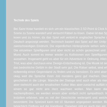
Technik des Spiels
Bei
Saint Kotar
handelt es sich um ein klassisches 2.5D Point & Click A
Szene zu Szene wandert und versucht Rätsel zu lösen. Dabei ist das Spie
lesen und zu hören, da das Spiel voll vertont in englischer Sprache i
Deutsch angezeigt werden. Technisch basiert das Spiel auf der Unity-E
zweischneidigen Eindruck. Die eigentlichen Hintergründe sehen sehr 
Die einzelnen Spielfiguren sind aber nicht so schön gezeichnet un
Mund. Auch kommt es immer wieder zu Kollisionen von Spielfigure
aussehen. Insgesamt geht es aber für ein Adventure in Ordnung. Allen 
Trist, was aber durchaus eine Design-Entscheidung ist. Die Musik ist se
das bedrohliche Gefühl in der Stadt sehr gut. Die Rätsel selbst, sind ehe
notwendig einen Gegenstand zu finden und zu benutzen. Es wird aber 
okay, weil die Spreche ihren Job meistens ganz gut machen. Die
geschehen in die Länge. Manche der Dialoge sind auch eher als mer
aber vielleicht auch der kroatischen Kultur. Was aber zunächst auffällt 
einem so gar nicht ans Herz wachsen wollen. Man kann die
nachempfinden, sie werden einem aber einfach nicht sympathisch. I
trotzdem erfahren, wie es mit der Geschichte weitergeht und wel
bevorsteht. Die Spielzeit kann mit 10 Stunden angegeben werden.
tatsächlich Einfluss auf die Handlung. Daneben gibt es auch das ein