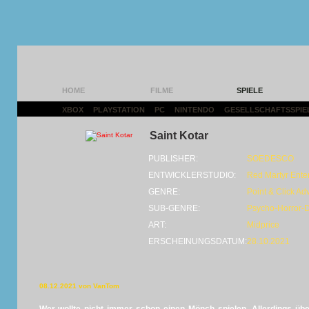
HOME
FILME
SPIELE
XBOX
|
PLAYSTATION
|
PC
|
NINTENDO
|
GESELLSCHAFTSSPIE
Saint Kotar
PUBLISHER:
SOEDESCO
ENTWICKLERSTUDIO:
Red Martyr Ente
GENRE:
Point & Click Ad
SUB-GENRE:
Psycho-Horror-D
ART:
Midprice
ERSCHEINUNGSDATUM:
28.10.2021
08.12.2021 von VanTom