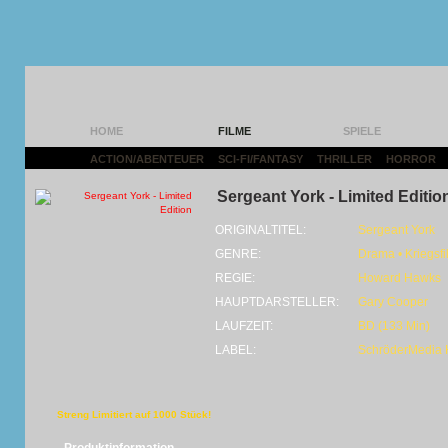
HOME
FILME
SPIELE
ACTION/ABENTEUER
|
SCI-FI/FANTASY
|
THRILLER
|
HORROR
|
Sergeant York - Limited Editio
ORIGINALTITEL:
Sergeant York
GENRE:
Drama • Kriegsfi
REGIE:
Howard Hawks
HAUPTDARSTELLER:
Gary Cooper
LAUFZEIT:
BD (133 Min)
LABEL:
SchröderMedia
Streng Limitiert auf 1000 Stück!