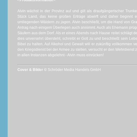
- Produktinformation -
Alvin wächst in der Provinz auf und gilt als draufgängerischer Trunke
Stück Land, das keine großen Erträge abwirft und daher beginnt e
umliegenden Wäldern zu jagen. Alvin beschließt, um die Hand von Gra
Antrag nach einigem Überlegen auch annimmt. Auch als Ehemann prügel
Säufern aus dem Dorf. Als er eines Abends nach Hause reitet schlägt der 
dies unversehrt übersteht, schreibt er Gott zu und beschließt sein Le
Bibel zu halten. Auf Alkohol und Gewalt will er zukünftig vollkommen ve
den Kriegsdienst bei der Armee zu stellen, versucht er den Wehrdienst 
in allen Instanzen abgelehnt - Alvin muss einrücken!
Cover & Bilder ©
Schröder Media Handels GmbH