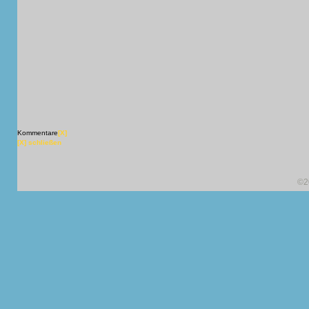
Kommentare
[X]
[X] schließen
©2