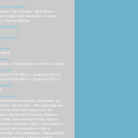
ere Schauspieler
rooks • Rick Moranis • Bill Pullman •
ne Zuniga • Dick Van Patten • George
r • Michael Winslow
uktionsland
uktionsjahr
ponist
 Morris
hbuch
Brooks • Thomas Meehan • Ronny Graham
ray-Ton
sch DTS-HD MA 5.1 • Deutsch PCM 2.0 •
isch DTS-HD MA 5.1 • Englisch PCM 2.0
ray-Bild
1
ray-Extras
mit deutschem Lauftext • Spaceballs: Der
ericht • Skroob-ellos – Wie Spaceballs das
Fi-Genre durch den Kakao zog • Im
räch: Mel Brooks & Thomas Meehan •
 Candy: Ein komisches Genie • Behind-
cenes-Featurette (1987) • Filmschnitzer •
board- und Filmvergleich • Film in
sinniger“ Geschwindigkeit • Filmausschnitt
awgese-Sprache • Filmausschnitt in