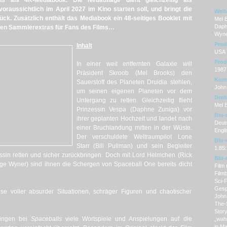
als als 4K-Mediabook. Die Neuauflage dient gleichzeitig als
 voraussichtlich im April 2027 im Kino starten soll, und bringt die
Weit
rück. Zusätzlich enthält das Mediabook ein 48-seitiges Booklet mit
Mel B
Daph
ren Sammlerextras für Fans des Films…
Wyne
Prod
Inhalt
USA
Prod
In einer weit entfernten Galaxie will
1987
Präsident Skroob (Mel Brooks) den
Kom
Sauerstoff des Planeten Druidia stehlen,
John
um seinen eigenen Planeten vor dem
Dre
Untergang zu retten. Gleichzeitig flieht
Mel 
Prinzessin Vespa (Daphne Zuniga) vor
Blu-
ihrer geplanten Hochzeit und landet nach
Deut
einer Bruchlandung mitten in der Wüste.
Engl
Der verschuldete Weltraumpilot Lone
Blu-
Starr (Bill Pullman) und sein Begleiter
1.85:
ssin retten und sicher zurückbringen. Doch mit Lord Helmchen (Rick
Blu-
ge Wyner) sind ihnen die Schergen von Spaceball One bereits dicht
Film 
Filmb
Sci-
Gesp
ise voller absurder Situationen, schräger Figuren und chaotischer
John
The-S
Story
gingen bei
Spaceballs
viele Wortspiele und Anspielungen auf die
„wahn
in M