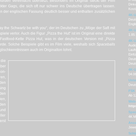
urden vereinfacht übersetzt. Besonders im Original steckt der Film
Dink
ckter Gags, die sich oft nur schwer ins Deutsche übertragen lassen.
Kostü
n der englischen Fassung deutlich besser und enthalten zusätzlichen
4K-U
Deut
Engl
May the Schwartz be with you“, der im Deutschen zu „Möge der Saft mit
4K-U
iele verlor. Auch die Figur „Pizza the Hut“ ist im Original eine direkte
1.85:
Fastfood-Kette Pizza Hut, was in der deutschen Version mit „Pizza
4K-U
e. Solche Beispiele gibt es im Film viele, weshalb sich
Spaceballs
Audi
lischkenntnissen auch im Originalton lohnt.
Lauft
Einfü
Deuts
die
Deut
aber
4K-U
on-
04.0
en,
Unter
den
Deut
ing
FSK
den
Ab 1
ien
,
Webs
den
http
und
Spec
ller
4K M
erst
Anza
Jewe
Schl