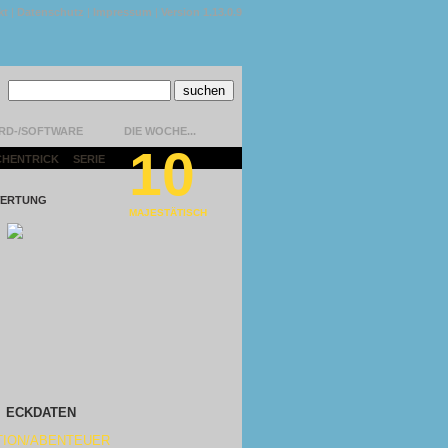
kt
|
Datenschutz
|
Impressum
|
Version 1.13.0.9
RD-/SOFTWARE
DIE WOCHE...
10
CHENTRICK
|
SERIE
|
ERTUNG
MAJESTÄTISCH
ECKDATEN
TION/ABENTEUER