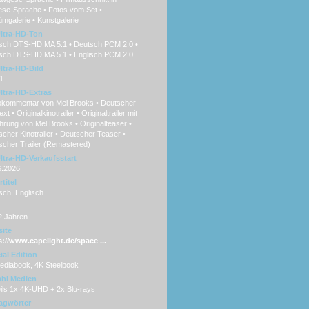
ese-Sprache • Fotos vom Set •
mgalerie • Kunstgalerie
ltra-HD-Ton
sch DTS-HD MA 5.1 • Deutsch PCM 2.0 •
isch DTS-HD MA 5.1 • Englisch PCM 2.0
ltra-HD-Bild
1
ltra-HD-Extras
okommentar von Mel Brooks • Deutscher
ext • Originalkinotrailer • Originaltrailer mit
hrung von Mel Brooks • Originalteaser •
cher Kinotrailer • Deutscher Teaser •
scher Trailer (Remastered)
ltra-HD-Verkaufsstart
6.2026
titel
sch, Englisch
2 Jahren
ite
s://www.capelight.de/space ...
ial Edition
ediabook, 4K Steelbook
hl Medien
ils 1x 4K-UHD + 2x Blu-rays
agwörter