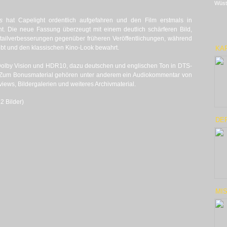
Wüst
s
hat Capelight ordentlich aufgefahren und den Film erstmals in
ht. Die neue Fassung überzeugt mit einem deutlich schärferen Bild,
etailverbesserungen gegenüber früheren Veröffentlichungen, während
ibt und den klassischen Kino-Look bewahrt.
KA
g Dolby Vision und HDR10, dazu deutschen und englischen Ton in DTS-
 Zum Bonusmaterial gehören unter anderem ein Audiokommentar von
views, Bildergalerien und weiteres Archivmaterial.
2 Bilder)
DE
MIS