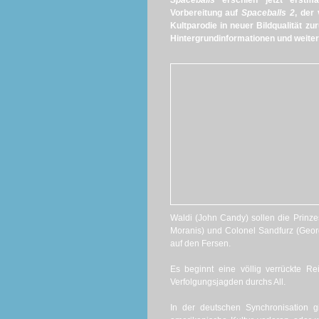
Spaceballs
erschien jetzt erstm
Vorbereitung auf
Spaceballs 2
, der
Kultparodie in neuer Bildqualität zu
Hintergrundinformationen und weite
Waldi (John Candy) sollen die Prinze
Moranis) und Colonel Sandfurz (Geor
auf den Fersen.
Es beginnt eine völlig verrückte Re
Verfolgungsjagden durchs All.
In der deutschen Synchronisation 