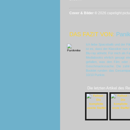
Cover & Bilder ©
2026 capelight pict
DAS FAZIT VON:
Pani
Ich liebe
Spaceballs
und der Fil
ist es, dass der Klassiker nun e
Blu-ray abhebt. Für mich als F
Mediabooks ehrlich gesagt etw
gefallen, was den Film oder d
Geschmackssache. Die zahlre
Booklet runden das Gesamtpake
10/10 Punkte.
Die letzten Artikel des R