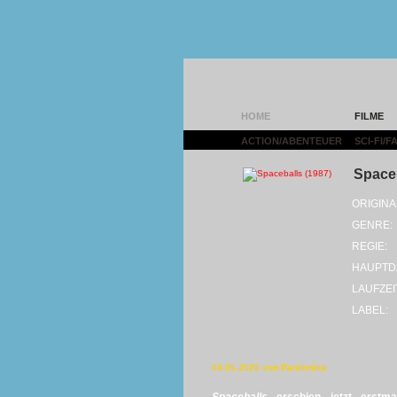
HOME
FILME
ACTION/ABENTEUER
|
SCI-FI/
Spaceb
ORIGINA
GENRE:
REGIE:
HAUPTD
LAUFZEI
LABEL:
04.06.2026 von Panikmike