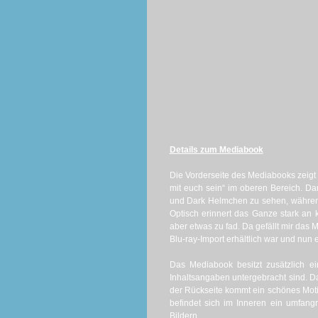
Details zum Mediabook
Die Vorderseite des Mediabooks zeigt
mit euch sein“ im oberen Bereich. Dar
und Dark Helmchen zu sehen, während 
Optisch erinnert das Ganze stark an 
aber etwas zu fad. Da gefällt mir das 
Blu-ray-Import erhältlich war und nun 
Das Mediabook besitzt zusätzlich e
Inhaltsangaben untergebracht sind. Da
der Rückseite kommt ein schönes Moti
befindet sich im Inneren ein umfangr
Bildern.