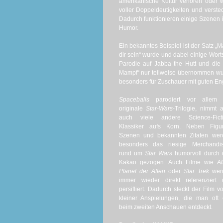
amerikanische Kultur verloren oder w
voller Doppeldeutigkeiten und verste
Dadurch funktionieren einige Szenen i
Humor.
Ein bekanntes Beispiel ist der Satz „
dir sein“ wurde und dabei einige Wortsp
Parodie auf Jabba the Hutt und die 
Mampf“ nur teilweise übernommen wurd
besonders für Zuschauer mit guten Eng
Spaceballs
parodiert vor allem 
originale
Star-Wars
-Trilogie, nimmt 
auch viele andere Science-Ficti
Klassiker aufs Korn. Neben Figur
Szenen und bekannten Zitaten wer
besonders das riesige Merchandis
rund um
Star Wars
humorvoll durch 
Kakao gezogen. Auch Filme wie
Al
Planet der Affen
oder
Star Trek
wer
immer wieder direkt referenziert 
persifliert. Dadurch steckt der Film vo
kleiner Anspielungen, die man oft 
beim zweiten Anschauen entdeckt.