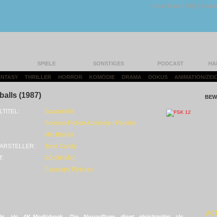
Unser Team
|
FAQ
|
Konta
SPIELE
SONSTIGES
PODCAST
HA
FANTASY
|
THRILLER
|
HORROR
|
KOMÖDIE
|
DRAMA
|
DOKUS
|
ANIMATION/ZEI
alls (1987)
BEW
LTITEL:
Spaceballs
Science-Fiction-Komödie / Parodie
Mel Brooks
ARSTELLER:
John Candy
T:
BD (96 Min)
Capelight Pictures
AC