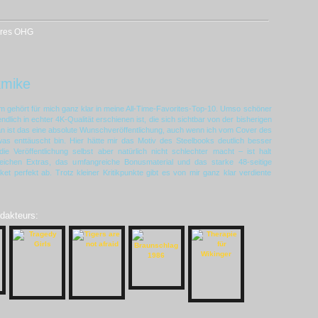
ures OHG
kmike
m gehört für mich ganz klar in meine All-Time-Favorites-Top-10. Umso schöner
ndlich in echter 4K-Qualität erschienen ist, die sich sichtbar von der bisherigen
an ist das eine absolute Wunschveröffentlichung, auch wenn ich vom Cover des
as enttäuscht bin. Hier hätte mir das Motiv des Steelbooks deutlich besser
ie Veröffentlichung selbst aber natürlich nicht schlechter macht – ist halt
ichen Extras, das umfangreiche Bonusmaterial und das starke 48-seitige
t perfekt ab. Trotz kleiner Kritikpunkte gibt es von mir ganz klar verdiente
edakteurs: