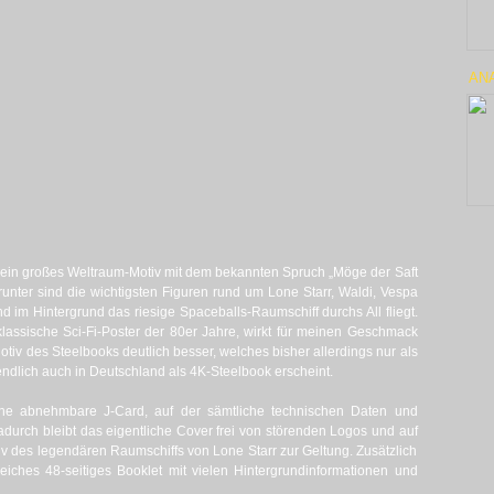
ANA
 ein großes Weltraum-Motiv mit dem bekannten Spruch „Möge der Saft
unter sind die wichtigsten Figuren rund um Lone Starr, Waldi, Vespa
im Hintergrund das riesige Spaceballs-Raumschiff durchs All fliegt.
klassische Sci-Fi-Poster der 80er Jahre, wirkt für meinen Geschmack
Motiv des Steelbooks deutlich besser, welches bisher allerdings nur als
endlich auch in Deutschland als 4K-Steelbook erscheint.
ine abnehmbare J-Card, auf der sämtliche technischen Daten und
durch bleibt das eigentliche Cover frei von störenden Logos und auf
v des legendären Raumschiffs von Lone Starr zur Geltung. Zusätzlich
eiches 48-seitiges Booklet mit vielen Hintergrundinformationen und