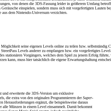
nkungen, von denen die 3DS-Fassung leider in größerem Umfang betroff
n Geräusche einspielen, sondern muss sich mit vorgefertigten Lauten 
me aus dem Nintendo-Universum verzichten.
 Möglichkeit seine eigenen Levels online zu teilen bzw. selbstständig 
a StreetPass Levels anderer zu empfangen bzw. ein vorgefertigtes Level
 des stationären Vorgängers, welches dem Spiel zu jenem Erfolg führte,
rzen kann, muss hier tatsächlich die eigene Erwartungshaltung entsche
 und erweiterte die 3DS-Version um exklusive
els, die extra von den originalen Programmierern der
Super-
llen Herausforderungen ergänzt, die beispielsweise daraus
der alle Münzen in einem Level einsammelt. Damit bekommt