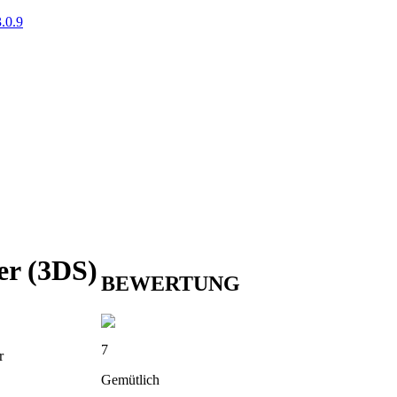
.0.9
er (3DS)
BEWERTUNG
7
r
Gemütlich