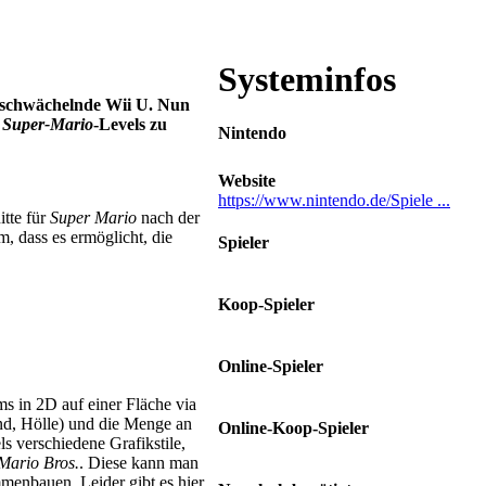
Systeminfos
ls schwächelnde Wii U. Nun
t
Super-Mario
-Levels zu
Nintendo
Website
https://www.nintendo.de/Spiele ...
itte für
Super Mario
nach der
, dass es ermöglicht, die
Spieler
1
Koop-Spieler
Kein Koop-Modus
Online-Spieler
Kein Onlinemodus
ms in 2D auf einer Fläche via
nd, Hölle) und die Menge an
Online-Koop-Spieler
s verschiedene Grafikstile,
Kein Koop-Onlinemodus
Mario Bros.
. Diese kann man
mmenbauen. Leider gibt es hier