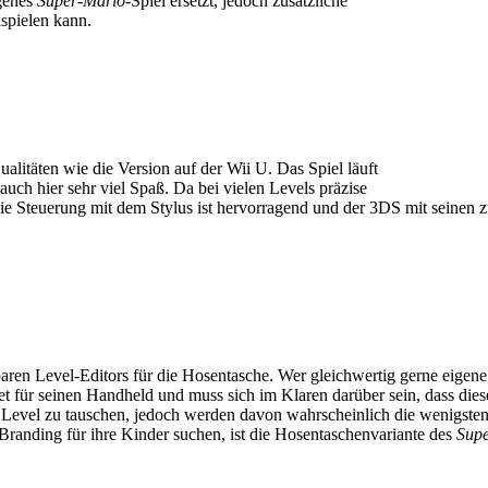
igenes
Super-Mario
-Spiel ersetzt, jedoch zusätzliche
ispielen kann.
alitäten wie die Version auf der Wii U. Das Spiel läuft
auch hier sehr viel Spaß. Da bei vielen Levels präzise
 die Steuerung mit dem Stylus ist hervorragend und der 3DS mit sein
lbaren Level-Editors für die Hosentasche. Wer gleichwertig gerne eigen
ket für seinen Handheld und muss sich im Klaren darüber sein, dass die
ss Level zu tauschen, jedoch werden davon wahrscheinlich die wenigsten
Branding für ihre Kinder suchen, ist die Hosentaschenvariante des
Sup