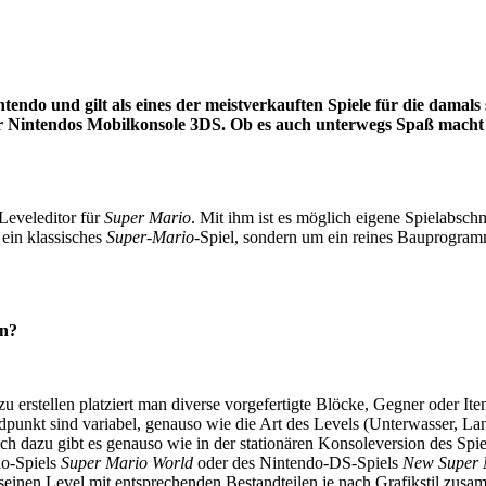
tendo und gilt als eines der meistverkauften Spiele für die dama
 für Nintendos Mobilkonsole 3DS. Ob es auch unterwegs Spaß mach
 Leveleditor für
Super Mario
. Mit ihm ist es möglich eigene Spielabschn
 ein klassisches
Super-Mario-
Spiel, sondern um ein reines Bauprogramm
en?
zu erstellen platziert man diverse vorgefertigte Blöcke, Gegner oder Ite
punkt sind variabel, genauso wie die Art des Levels (Unterwasser, La
h dazu gibt es genauso wie in der stationären Konsoleversion des Spiel
do-Spiels
Super Mario World
oder des Nintendo-DS-Spiels
New Super 
seinen Level mit entsprechenden Bestandteilen je nach Grafikstil zusa