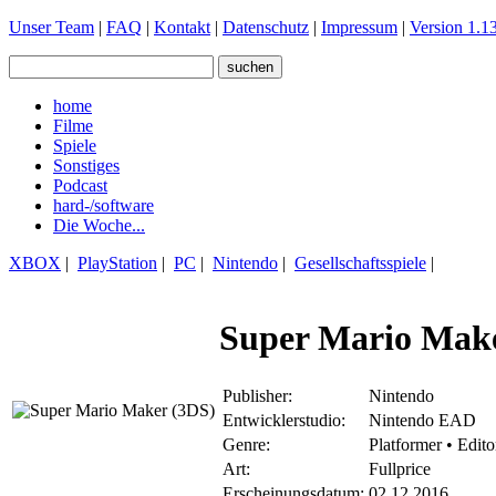
Unser Team
|
FAQ
|
Kontakt
|
Datenschutz
|
Impressum
|
Version 1.13
home
Filme
Spiele
Sonstiges
Podcast
hard-/software
Die Woche...
XBOX
|
PlayStation
|
PC
|
Nintendo
|
Gesellschaftsspiele
|
Super Mario Mak
Publisher:
Nintendo
Entwicklerstudio:
Nintendo EAD
Genre:
Platformer • Edito
Art:
Fullprice
Erscheinungsdatum:
02.12.2016