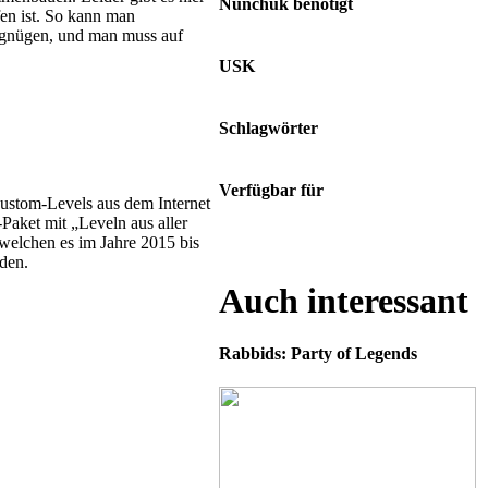
Nunchuk benötigt
en ist. So kann man
Ja
begnügen, und man muss auf
USK
Ab 0 Jahren
Schlagwörter
Level • Platformer • Pilz
Verfügbar für
Custom-Levels aus dem Internet
Nintendo DS/2DS/3DS
-Paket mit „Leveln aus aller
 welchen es im Jahre 2015 bis
iden.
Auch interessant
Rabbids: Party of Legends