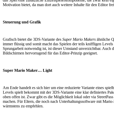
das Spiel eine zusätzliche Einzelspielerkomponente, die zwar kein e
Motivation bietet, da man dort auch weitere Inhalte für den Editor fre
Steuerung und Grafik
Grafisch bietet die 3DS-Variante des
Super Mario Makers
ähnliche Qu
immer flüssig und somit macht das Spielen der teils kniffligen Levels 
Sprungarbeit notwendig ist, ist dieser Umstand unverzichtbar. Auch
Bildschirmen hervorragend für das Editor-Prinzip geeignet.
Super Mario Maker… Light
Am Ende handelt es sich hier um eine reduzierte Variante eines spie
Levels spielt bekommt mit der 3DS-Variante eine klar definiertes Pa
oben offen ist. Zwar gibt es die Möglichkeit lokal oder via StreetPa
machen. Für Eltern, die noch nach Unterhaltungssoftware mit Mario-
wärmstens zu empfehlen.