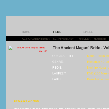
HOME
FILME
SPIELE
ACTION/ABENTEUER
|
SCI-FI/FANTASY
|
THRILLER
|
HORROR
|
The Ancient Magus' Bride - Vol
ORIGINALTITEL:
Mahou Tsukai n
GENRE:
Romance • Dram
REGIE:
Norihiro Nagan
LAUFZEIT:
DVD (150 Min) •
LABEL:
Kazé Anime Stu
13.02.2020 von MarS