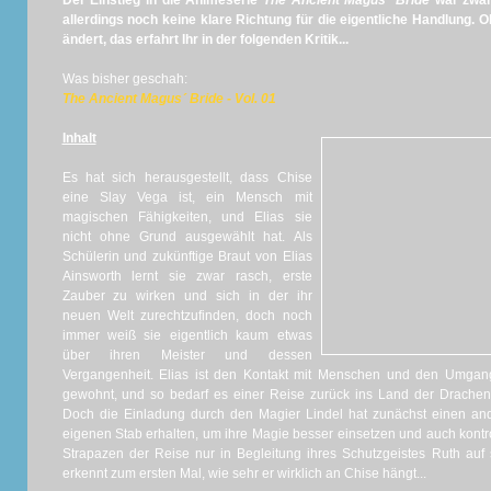
Der Einstieg in die Animeserie
The Ancient Magus´ Bride
war zwar 
allerdings noch keine klare Richtung für die eigentliche Handlung. 
ändert, das erfahrt Ihr in der folgenden Kritik...
Was bisher geschah:
The Ancient Magus´ Bride - Vol. 01
Inhalt
Es hat sich herausgestellt, dass Chise
eine Slay Vega ist, ein Mensch mit
magischen Fähigkeiten, und Elias sie
nicht ohne Grund ausgewählt hat. Als
Schülerin und zukünftige Braut von Elias
Ainsworth lernt sie zwar rasch, erste
Zauber zu wirken und sich in der ihr
neuen Welt zurechtzufinden, doch noch
immer weiß sie eigentlich kaum etwas
über ihren Meister und dessen
Vergangenheit. Elias ist den Kontakt mit Menschen und den Umgang
gewohnt, und so bedarf es einer Reise zurück ins Land der Drache
Doch die Einladung durch den Magier Lindel hat zunächst einen and
eigenen Stab erhalten, um ihre Magie besser einsetzen und auch kontr
Strapazen der Reise nur in Begleitung ihres Schutzgeistes Ruth auf 
erkennt zum ersten Mal, wie sehr er wirklich an Chise hängt...