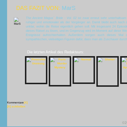
DAS FAZIT VON:
MarS
The Ancient Magus´ Bride - Vol. 02
ist zwar erneut sehr unterhaltsam
ruhiger und emotionaler als der Vorgänger an. Damit bleibt auch nach 
unklar, wohin die Reise eigentlich gehen soll. Mit insgesamt 24 Episod
dieses Rätsel zu lösen, und im Gegenzug wird im Moment auf diese We
Ereignisse aufrechterhalten. Außerdem sorgen auch dieses Mal d
sympathischen, vielseitigen Figuren dafür, dass man als Zuschauer durch
Die letzten Artikel des Redakteurs:
Kommentare
[X]
[X] schließen
©2