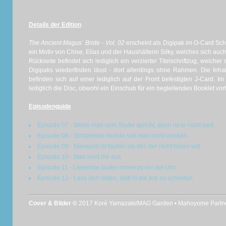
Details der Edition
The Ancient Magus´ Bride - Vol. 02
erscheint als Digipak im O-Card Sc
ein Motiv von Chise, Elias und der Haushälterin Silky, welches sich auc
Rückseite befindet sich lediglich ein verzierter Titelschriftzug, welcher
Digipaks wiederfinden lässt - dort allerdings ohne Rahmen. Die Inh
befinden sich auf einer lediglich auf der Front befestigten J-Card. I
lediglich die Disc, obwohl ein Einschub für ein begleitendes Booklet 
Episodenguide
Episode 07 - Wenn man vom Teufel spricht, dann ist er nicht weit
Episode 08 - Schlafende Hunde soll man nicht wecken
Episode 09 - Niemand ist tauber als der, der nicht hören will
Episode 10 - Man lernt nie aus
Episode 11 - Liebende laufen immerzu vor der Uhr
Episode 12 - Lass dich leiten, statt in die Irre zu schreiten
Cover & Bilder ©
2017 Koré Yamazaki/MAG Garden • Mahoyome Partn