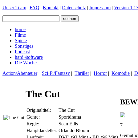
Unser Team
|
FAQ
|
Kontakt
|
Datenschutz
|
Impressum
|
Version 1.13
home
Filme
Spiele
Sonstiges
Podcast
hard-/software
Die Woche...
Action/Abenteuer
|
Sci-Fi/Fantasy
|
Thriller
|
Horror
|
Komödie
|
D
The Cut
BEW
Originaltitel:
The Cut
Genre:
Sportdrama
Regie:
Sean Ellis
7
Hauptdarsteller:
Orlando Bloom
Gemütli
Laufzeit:
DVD (93 Min) • BD (96 Min)