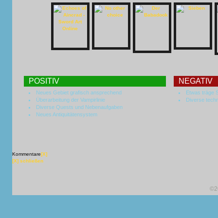
POSITIV
NEGATIV
Neues Gebiet grafisch ansprechend
Etwas träge 
Überarbeitung der Vampirlinie
Diverse tech
Diverse Quests und Nebenaufgaben
Neues Antiquitätensystem
Kommentare
[X]
[X] schließen
©2