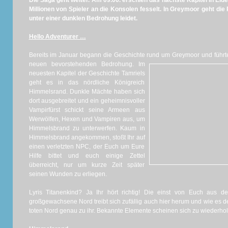
Die Saga geht weiter. Am 09.06. erschien das nächste Kapitel in Elde
Millionen von Spieler an die Konsolen fesselt. In Greymoor geht d
unter einer dunklen Bedrohung leidet.
Hello Adventurer …
Bereits im Januar begann die Geschichte rund um Greymoor und führte 
neuen bevorstehenden Bedrohung.
Im
neuesten Kapitel der Geschichte Tamriels
geht es in das nördliche Königreich
Himmelsrand. Dunkle Mächte haben sich
dort ausgebreitet und ein geheimnisvoller
Vampirfürst schickt seine Armeen aus
Werwölfen, Hexen und Vampiren aus, um
Himmelsbrand zu unterwerfen. Kaum in
Himmelsbrand angekommen, stoßt Ihr auf
einen verletzten NPC, der Euch um Eure
Hilfe bittet und euch einige Zettel
überreicht, nur um kurze Zeit später
seinen Wunden zu erliegen.
Lyris Titanenkind? Ja Ihr hört richtig! Die einst von Euch aus 
großgewachsene Nord treibt sich zufällig auch hier herum und wie es der
toten Nord genau zu ihr. Bekannte Elemente scheinen sich zu wiederhol