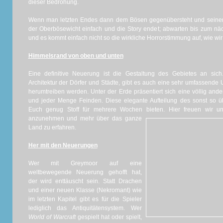
dieser Bedrohung.
Wenn man letzten Endes dann dem Bösen gegenübersteht und seinen V
der Oberbösewicht einfach und die Story endet; abwarten bis zum näc
und es kommt einfach nicht so die wirkliche Horrorstimmung auf, wie wir 
Himmelsrand von oben und unten
Eine definitive Neuerung ist die Gestaltung des Gebietes an sich.
Architektur der Dörfer und Städte, gibt es auch eine sehr umfassende U
herumtreiben werden. Unter der Erde präsentiert sich eine völlig ande
und jeder Menge Feinden. Diese elegante Aufteilung des sonst so ü
Euch genug Stoff für mehrere Wochen bieten.
Hier freuen wir u
anzunehmen und mehr über das ganze
Land zu erfahren.
Her mit den Neuerungen
Wer mit Greymoor auf eine
weltbewegende Neuerung gehofft hat,
der wird enttäuscht sein. Statt Drachen
und einer neuen Klasse (Nekromant) wie
im letzten Kapitel gibt es für die Spieler
lediglich das Antiquitätensystem. Wer
World of Warcraft
gespielt hat oder spielt,