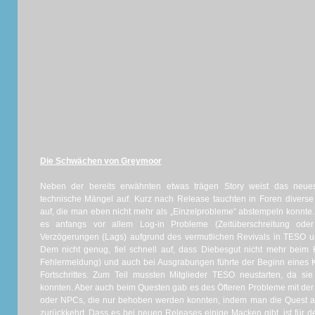
Die Schwächen von Greymoor
Neben der bereits erwähnten etwas trägen Story weist das neuest
technische Mängel auf. Kurz nach Release tauchten in Foren diverse
auf, die man eben nicht mehr als „Einzelprobleme“ abstempeln konnte
es anfangs vor allem Log-in Probleme (Zeitüberschreitung od
Verzögerungen (Lags) aufgrund des vermutlichen Revivals in TESO 
Dem nicht genug, fiel schnell auf, dass Diebesgut nicht mehr beim 
Fehlermeldung) und auch bei Ausgrabungen führte der Beginn eines 
Fortschrittes. Zum Teil mussten Mitglieder TESO neustarten, da sie
konnten. Aber auch beim Questen gab es des Öfteren Probleme mit der
oder NPCs, die nur behoben werden konnten, indem man die Quest a
zurückkehrt. Dass es bei neuen Releases einige Macken gibt, ist für 