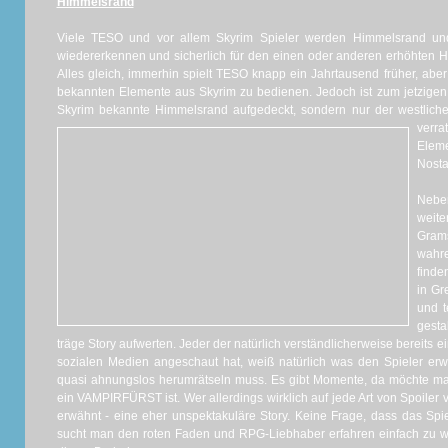
Himmelsrand
Viele TESO und vor allem Skyrim Spieler werden Himmelsrand und 
wiedererkennen und sicherlich für den einen oder anderen erhöhten Her
Alles gleich, immerhin spielt TESO knapp ein Jahrtausend früher, abe
bekannten Elemente aus Skyrim zu bedienen. Jedoch ist zum jetzigen 
Skyrim bekannte Himmelsrand aufgedeckt, sondern nur der westliche
verra
Elem
Nosta
Neben
weit
Gram
wahr
finde
in Gr
und t
gesta
träge Story aufwerten. Jeder der natürlich verständlicherweise bereits 
sozialen Medien angeschaut hat, weiß natürlich was den Spieler erw
quasi ahnungslos herumrätseln muss. Es gibt Momente, da möchte man 
ein VAMPIRFÜRST ist. Wer allerdings wirklich auf jede Art von Spoiler ver
erwähnt - eine eher unspektakuläre Story. Keine Frage, dass das Spi
sucht man den roten Faden und RPG-Liebhaber erfahren einfach zu w