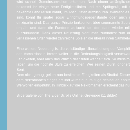
wird schnell Gemeinsamkeiten erkennen. Nach einem anfänglichen 
bekommt Ihr einige neue Fertigkeitslinien und ein Spähgerät, mit 
bekannte Land reisen könnt, um Antiquitäten aufzuspüren. Während es
sind, könnt Ihr später sogar Einrichtungsgegenstände oder auch W
einzigartig sind. Das ganze Prinzip funktioniert über sogenannte Spur
erspäht und dann die Fundorte aufsucht, um dort dann wieder mi
auszubuddeln. Dank dieser Neuerung sieht man zumindest zum aktu
verlassenen Orten wieder zahlreiche Spieler, die überall ihren Sammelw
Eine weitere Neuerung ist die vollständige Überarbeitung der Vampirl
das Vampirdasein immer weiter in die Bedeutungslosigkeit versch
Fähigkeiten, aber auch das Prinzip der Stufen wandelt sich. So muss m
laben, um die höchste Stufe zu erreichen. Wer seinen Durst ignorier
Boni.
Dem nicht genug, gelten nun bestimmte Fähigkeiten als Straftat. Diese
dem Nekromanten eingeführt und wurde nun im Zuge des neuen Kapite
Werwölfen eingeführt. In Hinblick auf die Nekromanten erscheint das nur
Bildergalerie von The Elder Scrolls Online: Greymoor (11 Bilder)