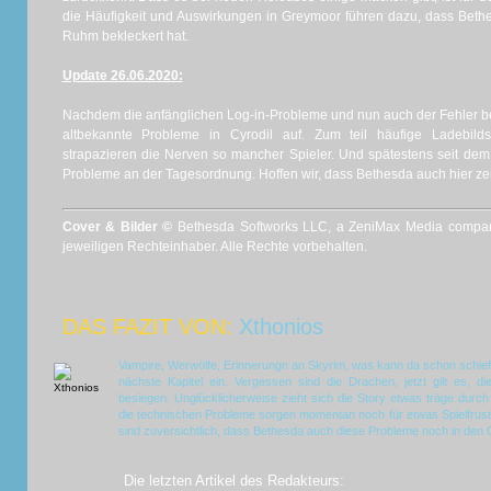
die Häufigkeit und Auswirkungen in Greymoor führen dazu, dass Bethes
Ruhm bekleckert hat.
Update 26.06.2020:
Nachdem die anfänglichen Log-in-Probleme und nun auch der Fehler 
altbekannte Probleme in Cyrodil auf. Zum teil häufige Ladebil
strapazieren die Nerven so mancher Spieler. Und spätestens seit dem
Probleme an der Tagesordnung. Hoffen wir, dass Bethesda auch hier zeit
Cover & Bilder ©
Bethesda Softworks LLC, a ZeniMax Media compan
jeweiligen Rechteinhaber. Alle Rechte vorbehalten.
DAS FAZIT VON:
Xthonios
Vampire, Werwölfe, Erinnerungn an Skyrim, was kann da schon schief
nächste Kapitel ein. Vergessen sind die Drachen, jetzt gilt es, 
besiegen. Unglücklicherweise zieht sich die Story etwas träge durc
die technischen Probleme sorgen momentan noch für etwas Spielfrust
sind zuversichtlich, dass Bethesda auch diese Probleme noch in den 
Die letzten Artikel des Redakteurs: