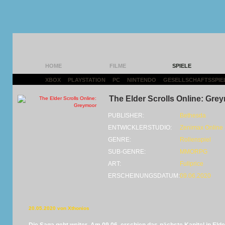
HOME
FILME
SPIELE
XBOX
|
PLAYSTATION
|
PC
|
NINTENDO
|
GESELLSCHAFTSSPIE
The Elder Scrolls Online: Gre
PUBLISHER:
Bethesda
ENTWICKLERSTUDIO:
Zenimax Online 
GENRE:
Rollenspiel
SUB-GENRE:
MMORPG
ART:
Fullprice
ERSCHEINUNGSDATUM:
09.06.2020
20.05.2020 von Xthonios