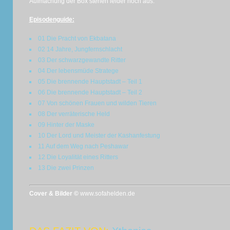
Aufmachung der Box stehen leider noch aus.
Episodenguide:
01 Die Pracht von Ekbatana
02 14 Jahre, Jungfernschlacht
03 Der schwarzgewandte Ritter
04 Der lebensmüde Stratege
05 Die brennende Hauptstadt – Teil 1
06 Die brennende Hauptstadt – Teil 2
07 Von schönen Frauen und wilden Tieren
08 Der verräterische Held
09 Hinter der Maske
10 Der Lord und Meister der Kashanfestung
11 Auf dem Weg nach Peshawar
12 Die Loyalität eines Ritters
13 Die zwei Prinzen
Cover & Bilder ©
www.sofahelden.de