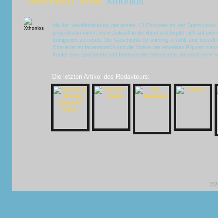
DAS FAZIT VON:
Xthonios
Mit der Veröffentlichung der ersten 13 Episoden ist der Startschuss
junge Arslan nimmt seine Zukunft in die Hand und begibt sich auf eine
Königreich zu retten. Die Geschichte ist stimmig erzählt und fesse
Charakter ist facettenreich und die Motive der einzelnen Figuren viel
Käufer eine spannende und fantasievolle Geschichte, die nach mehr ve
Die letzten Artikel des Redakteurs:
©2