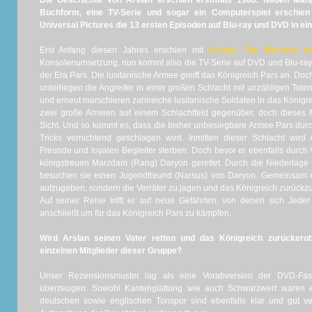
Die Geschichte von Arslan erschien erstmals 1986. Neben Mang
Buchform, eine TV-Serie und sogar ein Computerspiel erschien d
Universal Pictures die 13 ersten Episoden auf Blu-ray und DVD in eine
Erst Anfang diesen Jahres erschien mit
Arslan: The Warriors o
Konsolenumsetzung, nun kommt also die TV-Serie auf DVD und Blu-ray 
der Era Pars. Die lusitanische Armee greift das Königreich Pars an. Do
unterliegen die Angreifer in einer großen Schlacht mit unzähligen Toten
und erneut marschieren zahlreiche lusitanische Soldaten in das Königr
zwei große Armeen auf einem Schlachtfeld gegenüber, doch dieses M
Sicht. Und so kommt es, dass die bisher unbesiegbare Armee Pars dur
Tricks vernichtend geschlagen wird. Inmitten dieser Schlacht wird
Freunde und loyalen Begleiter sterben. Doch bevor er ebenfalls durch 
königstreuen Marzdam (Rang) Daryon gerettet. Durch die Niederlage
besuchen sie einen Jugendfreund (Narsus) von Daryon. Gemeinsam en
aufzugeben, sondern die Verräter zu jagen und das Königreich zurückz
Auf seiner Reise trifft er auf neue Gefährten, von denen sich Jed
anschließt um für das Königreich Pars zu kämpfen.
Wird Arslan seinen Vater retten und das Königreich zurückerob
einzelnen Mitglieder dieser Gruppe?
Unser Rezensionsmuster lag als eine Vorabversion der DVD-Fass
überzeugen. Sowohl Kantenglättung wie auch Schwarzwert waren eb
deutschen sowie englischen Tonspur sind ebenfalls klar und gut v