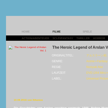
HOME
FILME
SPIELE
ACTION/ABENTEUER
|
SCI-FI/FANTASY
|
THRILLER
|
HORROR
|
The Heroic Legend of Arslan Vo
ORIGINALTITEL:
アルスラーン戦 ..
GENRE:
Anime • Fantasy
REGIE:
Noriyuki Abe
LAUFZEIT:
DVD (264 Min) •
LABEL:
Universal Pictur
10.08.2016 von Xthonios