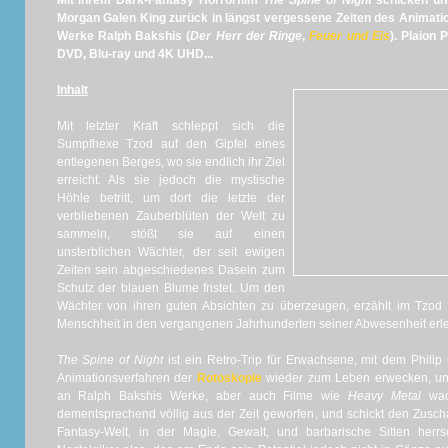
Mit ihrem Dark-Fantasy Horrorfilm
The Spine of Night
schicken uns
Morgan Galen King zurück in längst vergessene Zeiten des Animatio
Werke Ralph Bakshis (
Der Herr der Ringe
,
Feuer und Eis
). Plaion 
DVD, Blu-ray und 4K UHD...
Inhalt
Mit letzter Kraft schleppt sich die
Sumpfhexe Tzod auf den Gipfel eines
entlegenen Berges, wo sie endlich ihr Ziel
erreicht. Als sie jedoch die mystische
Höhle betritt, um dort die letzte der
verbliebenen Zauberblüten der Welt zu
sammeln, stößt sie auf einen
unsterblichen Wächter, der seit ewigen
Zeiten sein abgeschiedenes Dasein zum
Schutz der blauen Blume fristet. Um den
Wächter von ihren guten Absichten zu überzeugen, erzählt im Tzo
Menschheit in den vergangenen Jahrhunderten seiner Abwesenheit erle
The Spine of Night
ist ein Retro-Trip für Erwachsene, mit dem Phili
Animationsverfahren der
Rotoskopie
wieder zum Leben erwecken, und
an Ralph Bakshis Werke, aber auch Filme wie
Heavy Metal
wac
dementsprechend völlig aus der Zeit geworfen, und schickt den Zusch
Fantasy-Welt, in der Magie, Gewalt, und barbarische Sitten herr