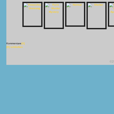
Kommentare
[X]
[X] schließen
©2