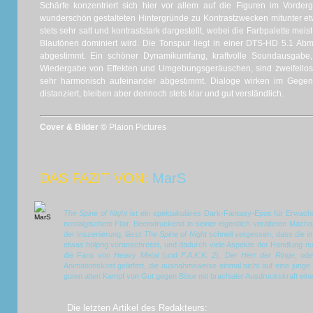
Schärfe konzentriert sich hier vor allem auf die Figuren im Vorderg
wunderschön gestalteten Hintergründe zu Kontrastzwecken mitunter e
stets sehr satt und kontraststark dargestellt, wobei die Farbpalette me
Blautönen dominiert wird. Die Tonspur liegt in einer DTS-HD 5.1 Abm
abgestimmt. Ein schöner Dynamikumfang, kraftvolle Soundausgabe
Wiedergabe von Effekten und Umgebungsgeräuschen, sind zweifellos
sehr harmonisch aufeinander abgestimmt. Dialoge wirken im Gegen
distanziert, bleiben aber dennoch stets klar und gut verständlich.
Cover & Bilder ©
Plaion Pictures
DAS FAZIT VON:
MarS
The Spine of Night
ist ein spektakuläres Dark-Fantasy-Epos für Erwac
nostalgischem Flair. Beeindruckend in seiner eigentlich veralteten Machar
der Inszenierung, lässt
The Spine of Night
schnell vergessen, dass die i
etwas holprig voranschreitet, und dadurch viele Aspekte der Handlung 
die Fans von
Heavy Metal
(und
F.A.K.K. 2
),
Der Herr der Ringe
, od
Animationskost geliefert, die ausnahmsweise einmal nicht auf eine junge
guten alten Kampf von Gut gegen Böse mit brachialer Ausdruckskraft eine
Die letzten Artikel des Redakteurs: