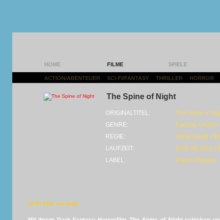
HOME
FILME
SPIELE
ACTION/ABENTEUER
|
SCI-FI/FANTASY
|
THRILLER
|
HORROR
|
The Spine of Night
ORIGINALTITEL:
The Spine of Nig
GENRE:
Fantasy • Action 
REGIE:
Philip Gelatt • 
LAUFZEIT:
DVD (90 Min) • 
LABEL:
Plaion Pictures
15.09.2022 von MarS