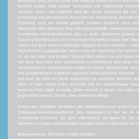
Nostalgiker also, das am Ende sein Potential jedoch nicht in Gänze au
reichlich nackte Haut, blutige Schlachten und abgetrennte Körpert
epischen Score. Und natürlich sieht das Ganze verdammt gut aus
Rotoskopie und überwiegend durch Airbrush entstandene, beeindrucke
Erzählung nicht nur perfekt gewählt, sondern verströmt auch e
Gegenüber steht allerdings eine sehr episodenhafte, überwiegend 
in mehreren Nebenhandlungen eine so große Zeitspanne umfasst, un
Figuren präsentiert, dass ein harmonischer Erzählfluss kaum eine Chan
episch und dank meist orchestralen Klängen absolut passend - hät
Night
durchaus gutgestanden. Wenn schon die Handlung eher einfach ge
ist, um der rohen und brutalen Fantasy-Welt einfach nur eine Basis zu
Fan dann doch eher eine musikalische Ausrichtung im Stile eines
Hea
damit das Ganze noch brachialer wirken zu lassen. Nachdem die Hand
trotz gelegentlichem Aufblitzen regelrecht philosophischer Momente - 
und auch die Kritik am Score letztendlich nur unnötiges Jammern auf
Spine of Night
letzten Endes auf jeden Fall ein unterhaltsamer Fant
herrlicher Retro-Optik an uralte Zeiten erinnert, in denen das Lebe
gegen Böse bestand. Simpel, aber zweifelsfrei effektiv.
Neben dem Hauptfilm beinhalten alle Veröffentlichungen zudem zwei 
Rotoskopie-Animationsverfahren. Sehr interessant ist hier der i
verwirklichte
Exordium
, der ganz offensichtlich die Basis für
The S
Elemente und sogar visuelle Details aus dem späteren Werk sind hier ber
Bildergalerie von The Spine of Night (4 Bilder)