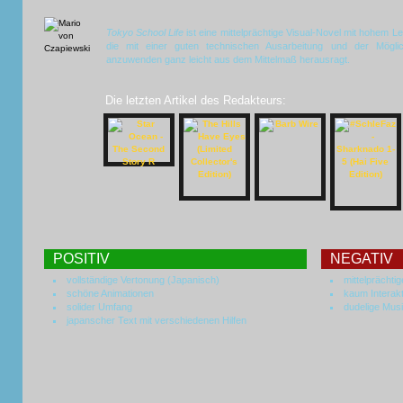
Tokyo School Life
ist eine mittelprächtige Visual-Novel mit hohem Le
die mit einer guten technischen Ausarbeitung und der Möglic
anzuwenden ganz leicht aus dem Mittelmaß herausragt.
Die letzten Artikel des Redakteurs:
POSITIV
NEGATIV
vollständige Vertonung (Japanisch)
mittelprächti
schöne Animationen
kaum Interak
solider Umfang
dudelige Mus
japanscher Text mit verschiedenen Hilfen