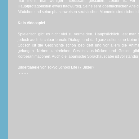
mal mehr, mal weniger interessant gestalten. Leider ist vor 
Hauptprotagonisten etwas fragwürdig. Seine sehr oberflächlichen Ansic
Mädchen und seine phasenweisen sexistischen Momente sind sicherlich 
Kein Videospiel
Spielerisch gibt es nicht viel zu vermelden. Hauptsächlich liest man s
jedoch auch furchtbar banale Dialoge und darf ganz selten eine kleine
Optisch ist die Geschichte schön bebildert und vor allem die Anim
gelungen. Neben zahlreichen Gesichtsausdrücken und Gesten gi
Körperanimationen. Auch die japanische Sprachausgabe ist vollständig
Bildergalerie von Tokyo School Life (7 Bilder)