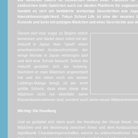
Die Nintendo Switch ist inzwischen neben einer Plattform fü
zahlreichen Indie-Spielchen auch zur idealen Plattform für sogena
handelt es sich um bebilderte textlastige Geschichten aus Jap
Interaktionsmöglichkeit.
Tokyo School Life
ist eine der neusten V
Konsole und lockt mit putzigen Mädchen und einer Geschichte aus d
Diesen darf man sogar zu Beginn selbst
benennen und startet dann sofort mit der
Ankunft in Japan. Man "spielt" einen
amerikanischen Austauschschüler, der
einige Monate in Japan verbringen darf
und dort eine Schule besucht. Schon die
Ankunft gestaltet sich als holperig.
Nachdem er zwei Mädchen angerempelt
hat und ihn eines noch um seinen
Lieblings-Manga bringt, ist der wohl
größte Schock, dass eben diese drei
Mädchen nicht nur ebenfalls seine
Klassenkameradinnen sind, sondern auch seine neuen Mitbewohnerinn
Wichtig: Die Handlung
Und so gestaltet sich dann auch die Handlung der Visual Novel. Ha
Mädchen und die Beziehung zwischen ihnen und dem Austauschschü
signifikante Charaktereigenschaften, welche zu unterschiedlichen Si