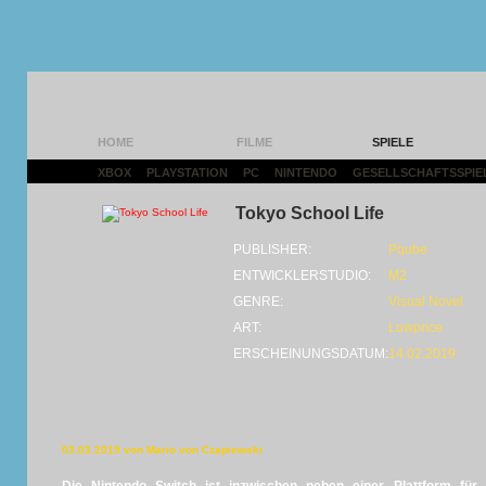
HOME
FILME
SPIELE
XBOX
|
PLAYSTATION
|
PC
|
NINTENDO
|
GESELLSCHAFTSSPIE
Tokyo School Life
PUBLISHER:
Pqube
ENTWICKLERSTUDIO:
M2
GENRE:
Visual Novel
ART:
Lowprice
ERSCHEINUNGSDATUM:
14.02.2019
03.03.2019 von Mario von Czapiewski