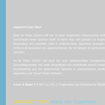
Japanisch zum Üben
Zwar ist
Tokyo School Life
nur in einer englischen Übersetzung verfü
Sprachwahl einen schönen Kniff. So kann man sich parallel zur engl
Originaltext mit Lesehilfen oder in vereinfachtem Japanisch anzeige
School Life
besonders für Japanischlerner, die ihr Wissen im persönli
möchten.
So ist
Tokyo School Life
zwar nur eine mittelprächtige Schulgesch
Schulalltag wieder mal stark romantisiert und simplifiziert, jedoch biet
Ausarbeitung und der japanischen Sprache in verschiedenen Ausfü
Japanfans und Visual-Novel-Vielleser.
Cover & Bilder ©
© M2 Co.,LTD. © Dogenzaka Lab Published by PQUBE
DAS FAZIT VON:
Mario von Czapiewski