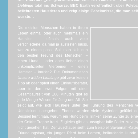
Der Untertitel „Die geheimnisvolle Welt der Haustiere“ trifft be
Lieblinge
total ins Schwarze. BBC Earth veröffentlicht über Polyb
beliebtesten Haustieren und zeigt einige Geheimnisse, die man selb
wusste…
Die meisten Menschen haben in ihrem
Leben einmal oder auch mehrmals ein
Haustier – oftmals auch viele
verschiedene, da man ja austesten muss,
wer zu einem passt. Soll man sich nun
den besten Freund des Menschen –
einen Hund – oder doch lieber einen
unkomplizierten Vierbeiner – einen
Hamster – kaufen? Die Dokumentation
Unsere wilden Lieblinge
gibt zwar keinen
Tipp ab oder spielt einen Einkaufsberater,
aber in den zwei Folgen mit einer
Gesamtlaufzeit von 100 Minuten gibt es
jede Menge Wissen für Jung und Alt. Sie
zeigt auf, wie sich Haustiere unter der Führung des Menschen ve
Urinstinkten nachgehen. Ebenso werden viele Mysterien gelüftet 
Beispiel lernt man, warum ein Hund beim Trinken seine Zunge zu eine
der Gefahr Treppe trotzt. Zugleich gibt es unsagbar tolle Bilder zu v
nicht gesehen hat. Der Zuschauer sieht zum Beispiel Savannah-Katz
Erkundungstour, ein junges Pferd beim Lernen, freilaufende Hunde i