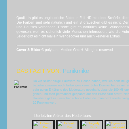
Qualitativ gibt es unglaubliche Bilder in Full-HD mit einer Schärfe, di
Die Farben sind sehr natürlich und ein Bildrauschen gibt es nicht. De
und Deutsch vorhanden, Effekte gibt es natürlich keine. Wünschens
gewesen, weil es sicherlich viele Menschen interessiert, wie die 
Leider gibt es nicht mal ein Wendecover und auch keinerlei Extras.
Cover & Bilder ©
polyband Medien GmbH. All rights reserved.
DAS FAZIT VON:
Panikmike
Da wir selbst einige Haustiere zu Hause haben, war ich sehr neugi
beziehungsweise noch beibringen kann. John Downer hat es mit se
sehr guten Erklärung des Moderators geschafft, dass die 100 Minute
gehen und man permanent gespannt auf den Bildschirm starrt. Neb
Haustiere gibt es unsagbar schöne Bilder, die man nicht wieder verge
10 Punkten wert!
Die letzten Artikel des Redakteurs: