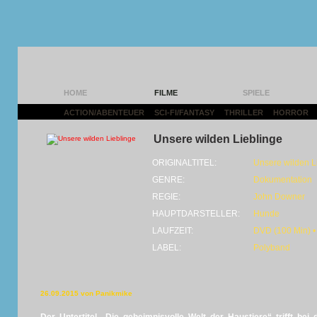
HOME
FILME
SPIELE
ACTION/ABENTEUER
|
SCI-FI/FANTASY
|
THRILLER
|
HORROR
|
Unsere wilden Lieblinge
ORIGINALTITEL:
Unsere wilden L
GENRE:
Dokumentation
REGIE:
John Downer
HAUPTDARSTELLER:
Hunde
LAUFZEIT:
DVD (100 Min) •
LABEL:
Polyband
26.09.2015 von Panikmike