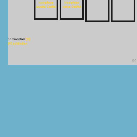
Kommentare
[X]
[X] schließen
©2