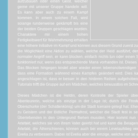
aufzubauen oder einen Geist, welcher
gerne mit unserer Gruppe handeln will.
Es kann aber auch zu einem Kampf
kommen. In einem solchen Fall, wird
solange rundenweise gekämpft bis eine
der beiden Gruppen geschlagen wurden.
Charaktere mir einem hohen
Fertigkeitswert für Wahrnehmung erhalten
eine höhere Initiative im Kampf und können aus diesem Grund zuerst zu
die Möglichkeit eine Aktion zu wählen, welche der Held ausführt, de
normaler Angriff sein, er kann blocken, einfach nichts tun oder einen S
funktioniert nur, wenn das entsprechende Mana vorhanden ist. Dieses l
Das Blocken hingegen kostet aber wieder einen lebensnotwendigen Vit
dass eine Formation während eines Kampfes geändert wird. Dies ka
angeschlagen ist, dass er besser in den hinteren Reihen aufgehobe
Tutorials trifft die Gruppe auf ein Mädchen, welches bewusstlos im Schne
Dieses Mädchen ist die Heldin, deren Kontrolle der Spieler üb
Abenteurerin, welche als einzige in der Lage ist, durch die Fro
Oberschurke (der Schattenkönig) um die Stadt Icenaire gelegt hat. E
zu Geistern und der tödliche Permafrost, welcher die Stadt fest in se
Überlebenden in den Untergrund fliehen mussten. Hier kommt nun di
Artefakt, welches sie von ihrem Vater geerbt hat und kann die Belage
Artefakt, die Ätherschienen, können auch bei einem Levelaufstieg 
Evelia zu verbessern. Dabei ist Evelia aber die einzige, welche von so 