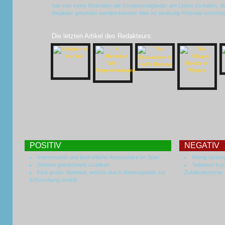
hat man keine Motivation die Gruppenmitglieder am Leben zu halten, da
Begleiter gefunden werden können. Hier ist eindeutig Potential versch
Die letzten Artikel des Redakteurs:
POSITIV
NEGATIV
Interessante und bedrohliche Atmosphäre im Spiel
Wenig spann
Schöne gezeichnete Grafiken
Teilweise fru
Eine große Spielwelt, welche durch Nebenquests zur
Zufallselemente
Erforschung einlädt