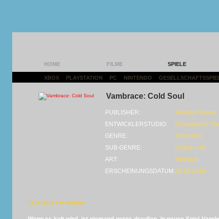
HOME
FILME
SPIELE
XBOX
|
PLAYSTATION
|
PC
|
NINTENDO
|
GESELLSCHAFTSSPIE
Vambrace: Cold Soul
PUBLISHER:
Headup Games
ENTWICKLERSTUDIO:
Devespresso G
GENRE:
Adventure
SUB-GENRE:
Rogue-Like
ART:
Midprice
ERSCHEINUNGSDATUM:
28.05.2019
12.06.2019 von VanTom