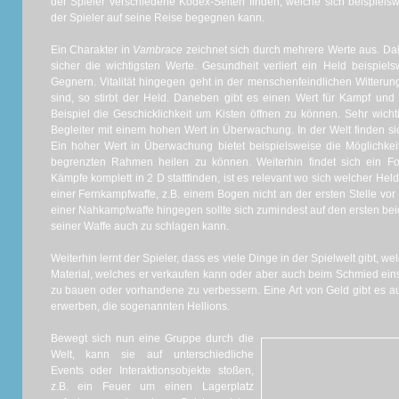
der Spieler verschiedene Kodex-Seiten finden, welche sich beispiels
der Spieler auf seine Reise begegnen kann.
Ein Charakter in
Vambrace
zeichnet sich durch mehrere Werte aus. Dabe
sicher die wichtigsten Werte. Gesundheit verliert ein Held beispie
Gegnern. Vitalität hingegen geht in der menschenfeindlichen Witteru
sind, so stirbt der Held. Daneben gibt es einen Wert für Kampf und 
Beispiel die Geschicklichkeit um Kisten öffnen zu können. Sehr wichti
Begleiter mit einem hohen Wert in Überwachung. In der Welt finden s
Ein hoher Wert in Überwachung bietet beispielsweise die Möglichkeit
begrenzten Rahmen heilen zu können. Weiterhin findet sich ein Fo
Kämpfe komplett in 2 D stattfinden, ist es relevant wo sich welcher Hel
einer Fernkampfwaffe, z.B. einem Bogen nicht an der ersten Stelle vor
einer Nahkampfwaffe hingegen sollte sich zumindest auf den ersten bei
seiner Waffe auch zu schlagen kann.
Weiterhin lernt der Spieler, dass es viele Dinge in der Spielwelt gibt, w
Material, welches er verkaufen kann oder aber auch beim Schmied e
zu bauen oder vorhandene zu verbessern. Eine Art von Geld gibt es a
erwerben, die sogenannten Hellions.
Bewegt sich nun eine Gruppe durch die
Welt, kann sie auf unterschiedliche
Events oder Interaktionsobjekte stoßen,
z.B. ein Feuer um einen Lagerplatz