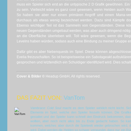
muss ein Spieler sich erst an die untypische 2 D Grafik gewöhnen. Ein
zu sein. Vielleicht wäre es ganz cool gewesen, wenn Helden auch W
So haben sie aber nur einen primären Angriff und einen Mana-ver
durchaus als etwas wenig bezeichnet werden. Dazu sind Kämpfe doch
Ebenso wichtiger Teil ist das Sammeln von Gegenständen. Diese kö
neuen Gegenständen umgebaut werden, was aber auch dringend nötig i
an die Oberfläche überleben will. Toll wäre gewesen, wenn die Begle
Levelns haben würden, sodass auch eine Bindung zu meiner Gruppe en
Dafür gibt es aber Nebenquests im Spiel. Diese können abgeschloss
Evelia freizuschalten. So ist beispielsweise ein Sabotageakt aufzuklä
gesprochen und letztendlich ein Schuldiger identifiziert wird. Dies scha
Cover & Bilder ©
Headup GmbH, All rights reserved.
DAS FAZIT VON:
VanTom
Vambrace: Cold Soul
macht es dem Spieler wirklich nicht leicht. S
Elemente im Spiel, welche den Spieler fesseln können. Die Grafi
gestaltet und der Spieler kann schnell den Eindruck bekommen, dass 
wollten, aber noch nicht alles bis zu Ende gedacht haben. So ka
kommen, welches aber durch die Spielwelt wieder gebrochen wird, d
wird. Dabei werden die Helden so schwer verwundet, dass nur ein Rüc