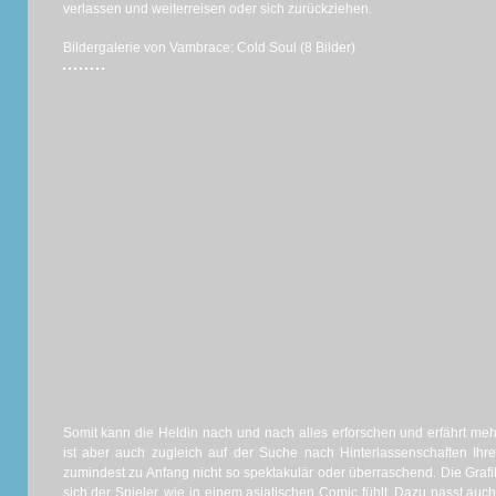
verlassen und weiterreisen oder sich zurückziehen.
Bildergalerie von Vambrace: Cold Soul (8 Bilder)
Somit kann die Heldin nach und nach alles erforschen und erfährt mehr
ist aber auch zugleich auf der Suche nach Hinterlassenschaften Ihre
zumindest zu Anfang nicht so spektakulär oder überraschend. Die Grafi
sich der Spieler, wie in einem asiatischen Comic fühlt. Dazu passt auc