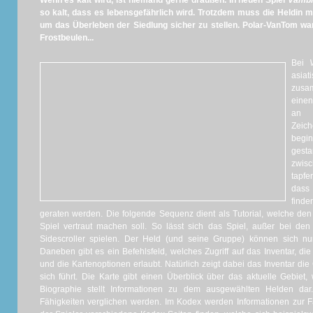
Wenn es kalt wird, ist niemand gerne draußen. In neuen Spiel
Vambr
so kalt, dass es lebensgefährlich wird. Trotzdem muss die Heldin mi
um das Überleben der Siedlung sicher zu stellen. Polar-VanTom wa
Frostbeulen...
Bei
asia
zusa
einen
an 
Zeich
begin
gesta
zwisc
tapf
dass 
find
geraten werden. Die folgende Sequenz dient als Tutorial, welche de
Spiel vertraut machen soll. So lässt sich das Spiel, außer bei den 
Sidescroller spielen. Der Held (und seine Gruppe) können sich n
Daneben gibt es ein Befehlsfeld, welches Zugriff auf das Inventar, d
und die Kartenoptionen erlaubt. Natürlich zeigt dabei das Inventar d
sich führt. Die Karte gibt einen Überblick über das aktuelle Gebiet,
Biographie stellt Informationen zu dem ausgewählten Helden da
Fähigkeiten verglichen werden. Im Kodex werden Informationen zur 