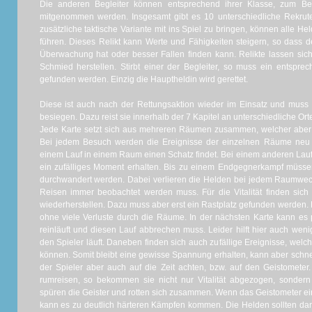
Die anderen Begleiter können entsprechend ihrer Klasse, zum Be
mitgenommen werden. Insgesamt gibt es 10 unterschiedliche Rekrut
zusätzliche taktische Variante mit ins Spiel zu bringen, können alle He
führen. Dieses Relikt kann Werte und Fähigkeiten steigern, so dass 
Überwachung hat oder besser Fallen finden kann. Relikte lassen sich
Schmied herstellen. Stirbt einer der Begleiter, so muss ein entspre
gefunden werden. Einzig die Hauptheldin wird gerettet.
Diese ist auch nach der Rettungsaktion wieder im Einsatz und muss
besiegen. Dazu reist sie innerhalb der 7 Kapitel an unterschiedliche Or
Jede Karte setzt sich aus mehreren Räumen zusammen, welcher aber 
Bei jedem Besuch werden die Ereignisse der einzelnen Räume neu fe
einem Lauf in einem Raum einen Schatz findet. Bei einem anderen Lauf i
ein zufälliges Moment erhalten. Bis zu einem Endgegnerkampf müss
durchwandert werden. Dabei verlieren die Helden bei jedem Raumwechs
Reisen immer beobachtet werden muss. Für die Vitalität finden sich
wiederherstellen. Dazu muss aber erst ein Rastplatz gefunden werden. 
ohne viele Verluste durch die Räume. In der nächsten Karte kann es 
reinläuft und diesen Lauf abbrechen muss. Leider hilft hier auch we
den Spieler läuft. Daneben finden sich auch zufällige Ereignisse, wel
können. Somit bleibt eine gewisse Spannung erhalten, kann aber schnel
der Spieler aber auch auf die Zeit achten, bzw. auf den Geistometer
rumreisen, so bekommen sie nicht nur Vitalität abgezogen, sondern
spüren die Geister und rotten sich zusammen. Wenn das Geistometer ein
kann es zu deutlich härteren Kämpfen kommen. Die Helden sollten dan