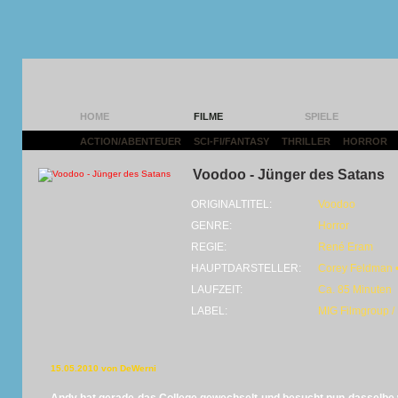
HOME
FILME
SPIELE
ACTION/ABENTEUER
|
SCI-FI/FANTASY
|
THRILLER
|
HORROR
|
Voodoo - Jünger des Satans
ORIGINALTITEL:
Voodoo
GENRE:
Horror
REGIE:
René Eram
HAUPTDARSTELLER:
Corey Feldman 
LAUFZEIT:
Ca. 85 Minuten
LABEL:
MIG Filmgroup / 
15.05.2010 von DeWerni