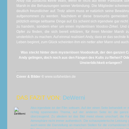
Andy hat zunächst keine Wahl, wenn er nicht auf einer Parkbank übe
Marsh in die Behausungen seiner Verbindung. Die Mitglieder scheine
deutlich freundlicher auf. Trotz allem muss er natürlich seine Bewähr
aufgenommen zu werden. Nachdem er diese bravourös gemeistert ha
plötzlich einige seltsame Dinge auf. Es scheint sich irgendwie gar nic
zu handeln, sondern eher um einen mysteriösen Voodoo-Zirkel. Und di
Opfer zu finden, die sich bereit erklären, für ihren Meister Marsh 
unsterblich zu machen. Auf einmal realisiert Andy, dass er das sechste Mi
Leben beginnt, zum Glück scheinten ihm ein netter alter Mann und auc
Was steckt hinter dem mysteriösen Voodookult, der den ganzen 
Andy gelingen, doch noch aus den Fängen des Kults zu fliehen? Ode
Unsterblichkeit erlangen?
Cover & Bilder ©
www.sofahelden.de
DAS FAZIT VON:
DeWerni
Also irgendwie ist der Film seltsam. Auf der einen Seite behandelt 
richtig spannendes Thema, auf der anderen Seite ist die ganze
überzeugend. Zu alledem ist das Bild meist etwas unscharf, die F
Atmosphäre nicht immer authentisch. Die schauspielerische Leistun
auch wenn die Darstellung an manchen Stellen für die vorhandenen S