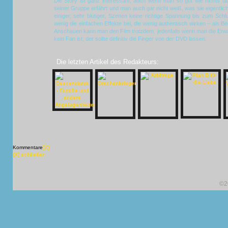
Die Story ist ganz interessant, auch wenn man so gut wie nichts 
seiner Gruppe erfährt und man auch gar nicht weiß, was sie eigentlic
einiger, sehr blutiger, Szenen keine richtige Spannung bis zum Sch
wenig die einfachen Effekte bei, die wenig authentisch wirken – als Beis
Anschauen kann man den Film trotzdem, jedenfalls wenn man die Erwa
kein Fan ist, der sollte definitiv die Finger von der DVD lassen.
Die letzten Artikel des Redakteurs:
Kommentare
[X]
[X] schließen
©2