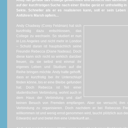
Andy hat gerade das College gewechselt und besucht nun dasselbe
auf der kurzfristigen Suche nach einer Bleibe gerät er unfreiwillig 
Sekte. Schneller als er es realisieren kann, soll er sein Leben 
Anführers Marsh opfern…
Andy Chadway (Corey Feldman) hat sich
kurzfristig dazu entschlossen, das
College zu wechseln. So studiert er nun
in Los Angeles und nicht mehr in London
– Schuld daran ist hauptsächlich seine
Freundin Rebecca (Diane Nadeau). Doch
diese kann sich nicht so wirklich darüber
freuen, da sie selbst erst einmal ihr
eigenes Leben und Studium auf die
Reihe bringen möchte. Andy hatte gehofft,
dass er kurzfristig bei ihr Unterschlupf
finden könne, bis er eine Bleibe gefunden
hat. Doch Rebecca ist Teil einer
studentischen Verbindung, wohnt auch in
dem Haus der Verbindung und darf
keinen Besuch von Fremden empfangen. Aber sie versucht, ihm e
Verbindung zu organisieren. Doch nachdem er bei Rebeccas Freu
willkommen ist und wenig ernst genommen wird, taucht plötzlich aus de
Edwards) auf und bietet ihm eine Unterkunft an…