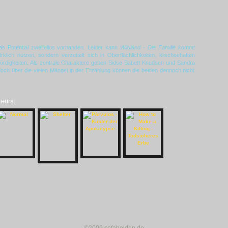
das Potential zweifellos vorhanden. Leider kann
Wildland - Die Familie kommt
rklich nutzen, sondern verzettelt sich in Oberflächlichkeiten, klischeehaften
rdigkeiten. Als zentrale Charaktere geben Sidse Babett Knudsen und Sandra
och über die vielen Mängel in der Erzählung können die beiden dennoch nicht
teurs: