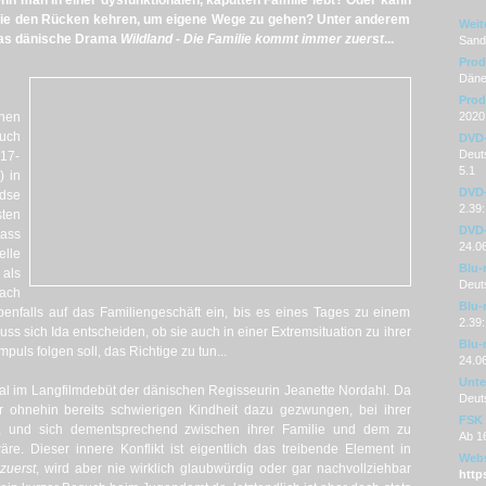
n man in einer dysfunktionalen, kaputten Familie lebt? Oder kann
lie den Rücken kehren, um eigene Wege zu gehen? Unter anderem
Weit
 das dänische Drama
Wildland - Die Familie kommt immer zuerst
...
Sandr
Prod
Däne
Prod
inen
2020
auch
DVD
Deuts
 17-
5.1
) in
DVD-
dse
2.39:
ten
DVD-
dass
24.0
lle
Blu-
 als
Deut
Nach
Blu-
ebenfalls auf das Familiengeschäft ein, bis es eines Tages zu einem
2.39:
s sich Ida entscheiden, ob sie auch in einer Extremsituation zu ihrer
Blu-
puls folgen soll, das Richtige zu tun...
24.0
Unter
ial im Langfilmdebüt der dänischen Regisseurin Jeanette Nordahl. Da
Deut
 ohnehin bereits schwierigen Kindheit dazu gezwungen, bei ihrer
FSK
en, und sich dementsprechend zwischen ihrer Familie und dem zu
Ab 1
äre. Dieser innere Konflikt ist eigentlich das treibende Element in
Webs
zuerst
, wird aber nie wirklich glaubwürdig oder gar nachvollziehbar
http