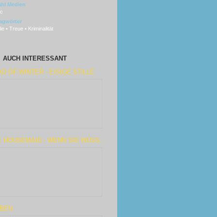
hl Medien
sc
agwörter
ie • Treue • Kriminalität
AUCH INTERESSANT
D OF WINTER - EISIGE STILLE
 HOUSEMAID - WENN SIE WÜSS...
EBEN