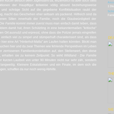
r, ein kurzer Besuch beim Jugendamt da, letztendlich ist aber doch stets
Anza
tionen der Hauptfigur teilweise völlig absurd beziehungsweise
1 Di
e und schräge Sicht auf die gegebene Konfliktsituation raubt der
Schl
g, macht das Geschehen eher seltsam als packend. Hilfreich sind da
Famil
nen Sitten innerhalb der Familie, noch die Glaubwürdigkeit der
 Die Familie kommt immer zuerst
muss man einfach damit leben, dass
blem damit hat, ihren Schützling in eine bekanntermaßen "kritische"
en Ort ausnutzt und erpresst, ohne dass die Polizei jemals eingreifen
infach viel zu simpel und stümperhaft charakterisiert sind, als dass
DEA
ier eine Art "Hinterhof-Mafia" am Laufen halten könnten. Blickt man
tauchen hier und da zwar Themen wie fehlende Perspektiven im Leben
 zerrissenen Familienkonstellation auf, den Stellenwert, den diese
, erhalten sie zu keinem Zeitpunkt. So wirkt
Wildland - Die Familie
r kurzen Laufzeit von unter 90 Minuten nicht nur sehr zäh, sondern
 langweilig. Kleinere Eskalationen und ein Finale, im dem sich die
agen, schaffen da nur noch wenig Abhilfe.
THE
SI