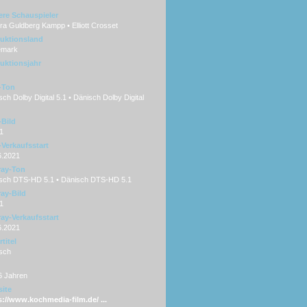
ere Schauspieler
a Guldberg Kampp • Elliott Crosset
uktionsland
mark
uktionsjahr
-Ton
ch Dolby Digital 5.1 • Dänisch Dolby Digital
Bild
1
Verkaufsstart
6.2021
ray-Ton
sch DTS-HD 5.1 • Dänisch DTS-HD 5.1
ray-Bild
1
ray-Verkaufsstart
6.2021
titel
sch
6 Jahren
ite
s://www.kochmedia-film.de/ ...