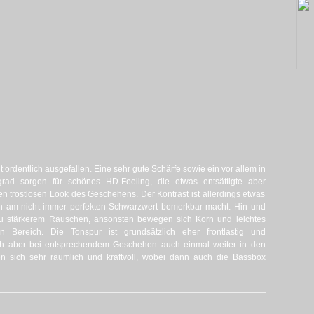
t ordentlich ausgefallen. Eine sehr gute Schärfe sowie ein vor allem in
rad sorgen für schönes HD-Feeling, die etwas entsättigte aber
en trostlosen Look des Geschehens. Der Kontrast ist allerdings etwas
ch am nicht immer perfekten Schwarzwert bemerkbar macht. Hin und
zu stärkerem Rauschen, ansonsten bewegen sich Korn und leichtes
n Bereich. Die Tonspur ist grundsätzlich eher frontlastig und
 sich aber bei entsprechendem Geschehen auch einmal weiter in den
 sich sehr räumlich und kraftvoll, wobei dann auch die Bassbox