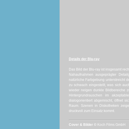
Details der Blu-ray
Das Bild der Blu-ray ist insgesamt rech
Nahaufnahmen ausgeprägter Detailg
natürliche Farbgebung unterstreicht d
zu schwach eingestellt, was sich au
wieder neigen dunkle Bildbereiche 
Hintergrundrauschen im akzeptable
dialogorientiert abgemischt, öffnet
Raum. Szenen in Diskotheken zeigen
druckvoll zum Einsatz kommt.
Cover & Bilder ©
Koch Films GmbH