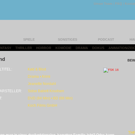
Unser Team
|
FAQ
|
Konta
SPIELE
SONSTIGES
PODCAST
HA
FANTASY
|
THRILLER
|
HORROR
|
KOMÖDIE
|
DRAMA
|
DOKUS
|
ANIMATION/ZEI
nd
BEW
LTITEL:
Kød & Blod
Drama • Krimi
Jeanette Nordahl
ARSTELLER:
Sidse Babett Knudsen
T:
DVD (84 Min) • BD (88 Min)
Koch Films GmbH
THR