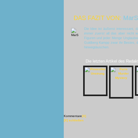
DAS FAZIT VON:
MarS
Die Idee ist äußerst interessant, 
immer zuerst
all das aber nicht wi
Figuren und jeder Menge Unglaubwü
Guldberg Kampp zwar ihr Bestes, d
hinwegtäuschen.
Die letzten Artikel des Redak
Kommentare
[X]
[X] schließen