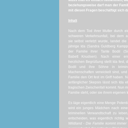
Muss man es einfach hinnehmen, wen
beziehungsweise darf man der Fami
mit diesen Fragen beschäftigt sich
Inhalt
Nach dem Tod ihrer Mutter durch e
schweren Verkehrsunfall, bei dem 
sie selbst verletzt wurde, landet die
jährige Ida (Sandra Guldberg Kampp
der Familie ihrer Tante Bodil (Si
Babett Knudsen). Nach einer ers
herzlichen Begrüßung stellt Ida fest, 
Bodil und ihre Söhne in krimine
Machenschaften verwickelt sind, und
Familie den Ort fest im Griff haben. 
anfänglicher Skepsis lässt sich Ida 
tragischen Zwischenfall kommt. Nun mus
Familie steht, oder sie ihrem eigenen Im
Es läge eigentlich eine Menge Potent
wird ein junges Mädchen nach einer
kriminellen Verwandtschaft zu leb
entscheiden, was eigentlich richtig w
Wildland - Die Familie kommt immer 