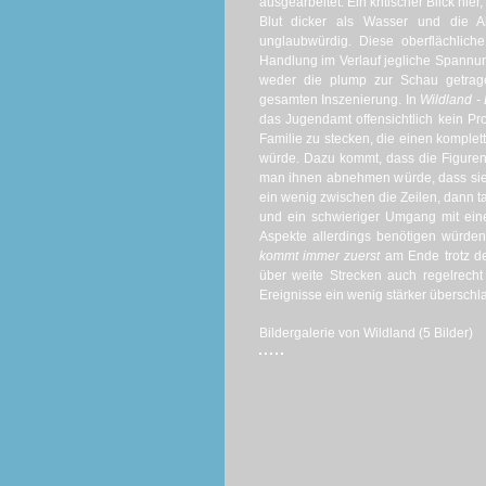
ausgearbeitet. Ein kritischer Blick hie
Blut dicker als Wasser und die Ak
unglaubwürdig. Diese oberflächlich
Handlung im Verlauf jegliche Spannun
weder die plump zur Schau getrage
gesamten Inszenierung. In
Wildland -
das Jugendamt offensichtlich kein Pro
Familie zu stecken, die einen komplett
würde. Dazu kommt, dass die Figuren e
man ihnen abnehmen würde, dass sie h
ein wenig zwischen die Zeilen, dann 
und ein schwieriger Umgang mit einer
Aspekte allerdings benötigen würden
kommt immer zuerst
am Ende trotz de
über weite Strecken auch regelrecht
Ereignisse ein wenig stärker überschl
Bildergalerie von Wildland (5 Bilder)