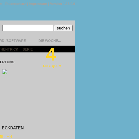
kt
|
Datenschutz
|
Impressum
|
Version 1.13.0.9
RD-/SOFTWARE
DIE WOCHE...
4
CHENTRICK
|
SERIE
|
ERTUNG
UNBEQUEM
ECKDATEN
ILLER