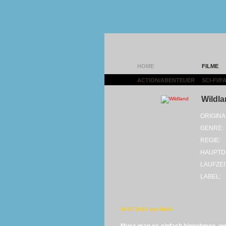
HOME
FILME
ACTION/ABENTEUER
|
SCI-FI/
Wildla
ORIGINA
GENRE:
REGIE:
HAUPTD
LAUFZEI
LABEL:
04.07.2021 von MarS