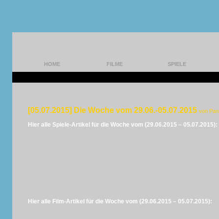
HOME
FILME
SPIELE
[05.07.2015] Die Woche vom 29.06.-05.07.2015
von Pan
Hier alle Spiele-Artikel für die Woche vom (29.06.2015 – 05.07.2015):
Hier alle Film-Artikel für die Woche vom (29.06.2015 – 05.07.2015):