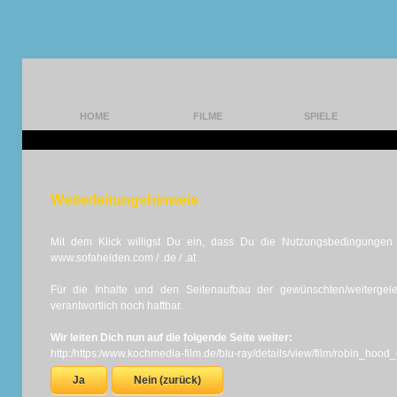
HOME
FILME
SPIELE
Weiterleitungshinweis
Mit dem Klick willigst Du ein, dass Du die Nutzungsbedingungen d
www.sofahelden.com / .de / .at
Für die Inhalte und den Seitenaufbau der gewünschten/weiterge
verantwortlich noch haftbar.
Wir leiten Dich nun auf die folgende Seite weiter:
http:/https:/www.kochmedia-film.de/blu-ray/details/view/film/robin_hoo
Ja
Nein (zurück)