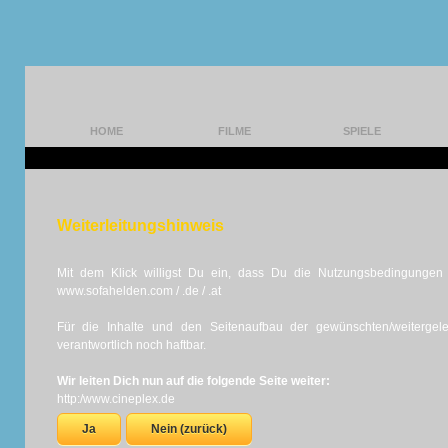
HOME
FILME
SPIELE
Weiterleitungshinweis
Mit dem Klick willigst Du ein, dass Du die Nutzungsbedingungen d
www.sofahelden.com / .de / .at
Für die Inhalte und den Seitenaufbau der gewünschten/weiterge
verantwortlich noch haftbar.
Wir leiten Dich nun auf die folgende Seite weiter:
http:/www.cineplex.de
Ja
Nein (zurück)