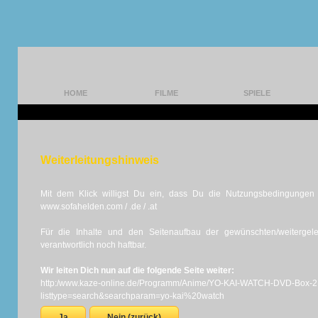
HOME
FILME
SPIELE
Weiterleitungshinweis
Mit dem Klick willigst Du ein, dass Du die Nutzungsbedingungen d
www.sofahelden.com / .de / .at
Für die Inhalte und den Seitenaufbau der gewünschten/weiterge
verantwortlich noch haftbar.
Wir leiten Dich nun auf die folgende Seite weiter:
http:/www.kaze-online.de/Programm/Anime/YO-KAI-WATCH-DVD-Box-2
listtype=search&searchparam=yo-kai%20watch
Ja
Nein (zurück)