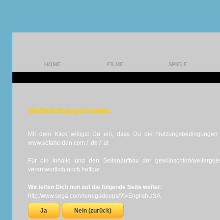
HOME
FILME
SPIELE
Weiterleitungshinweis
Mit dem Klick willigst Du ein, dass Du die Nutzungsbedingungen d
www.sofahelden.com / .de / .at
Für die Inhalte und den Seitenaufbau der gewünschten/weiterge
verantwortlich noch haftbar.
Wir leiten Dich nun auf die folgende Seite weiter:
http:/www.sega.com/renegadeops/?t=EnglishUSA
Ja
Nein (zurück)