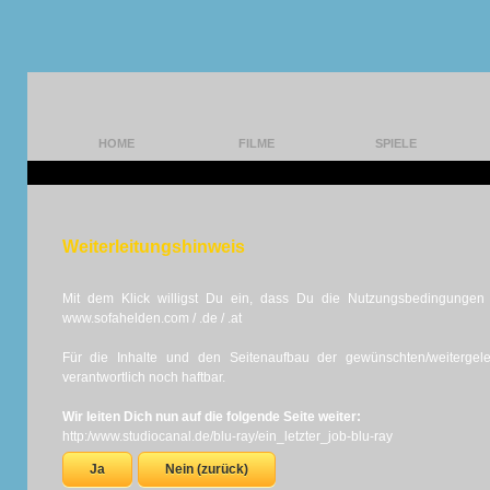
HOME
FILME
SPIELE
Weiterleitungshinweis
Mit dem Klick willigst Du ein, dass Du die Nutzungsbedingungen d
www.sofahelden.com / .de / .at
Für die Inhalte und den Seitenaufbau der gewünschten/weiterge
verantwortlich noch haftbar.
Wir leiten Dich nun auf die folgende Seite weiter:
http:/www.studiocanal.de/blu-ray/ein_letzter_job-blu-ray
Ja
Nein (zurück)