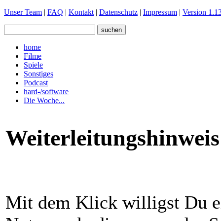
Unser Team
|
FAQ
|
Kontakt
|
Datenschutz
|
Impressum
|
Version 1.13
home
Filme
Spiele
Sonstiges
Podcast
hard-/software
Die Woche...
Weiterleitungshinweis
Mit dem Klick willigst Du e