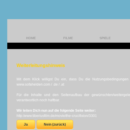
HOME
FILME
SPIELE
Weiterleitungshinweis
Mit dem Klick willigst Du ein, dass Du die Nutzungsbedingungen d
www.sofahelden.com / .de / .at
Für die Inhalte und den Seitenaufbau der gewünschten/weiterge
verantwortlich noch haftbar.
Wir leiten Dich nun auf die folgende Seite weiter:
http:/www.tiberiusfilm.de/movie/the-crucifixion/3301
Ja
Nein (zurück)