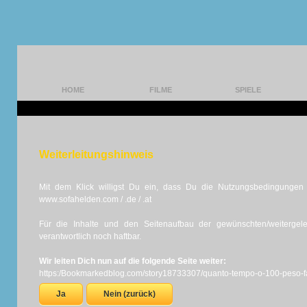
HOME
FILME
SPIELE
Weiterleitungshinweis
Mit dem Klick willigst Du ein, dass Du die Nutzungsbedingungen d
www.sofahelden.com / .de / .at
Für die Inhalte und den Seitenaufbau der gewünschten/weiterge
verantwortlich noch haftbar.
Wir leiten Dich nun auf die folgende Seite weiter:
https:/Bookmarkedblog.com/story18733307/quanto-tempo-o-100-peso-fa
Ja
Nein (zurück)