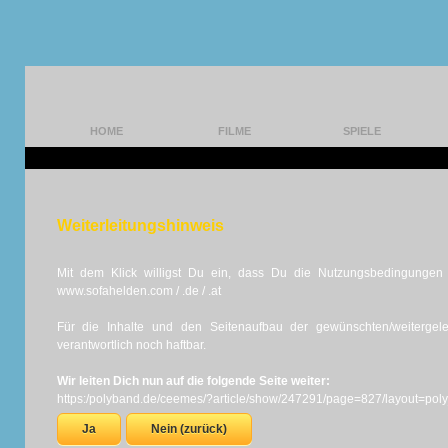
HOME
FILME
SPIELE
Weiterleitungshinweis
Mit dem Klick willigst Du ein, dass Du die Nutzungsbedingungen d
www.sofahelden.com / .de / .at
Für die Inhalte und den Seitenaufbau der gewünschten/weiterge
verantwortlich noch haftbar.
Wir leiten Dich nun auf die folgende Seite weiter:
https:/polyband.de/ceemes/?article/show/247291/page=827/layout=pol
Ja
Nein (zurück)