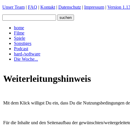
Unser Team
|
FAQ
|
Kontakt
|
Datenschutz
|
Impressum
|
Version 1.13
home
Filme
Spiele
Sonstiges
Podcast
hard-/software
Die Woche...
Weiterleitungshinweis
Mit dem Klick willigst Du ein, dass Du die Nutzungsbedingungen der 
Für die Inhalte und den Seitenaufbau der gewünschten/weitergeleite