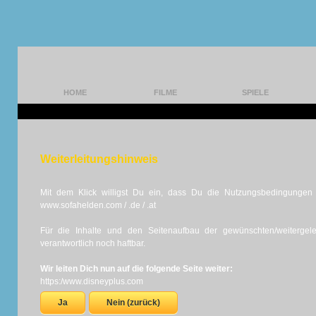
HOME
FILME
SPIELE
Weiterleitungshinweis
Mit dem Klick willigst Du ein, dass Du die Nutzungsbedingungen d
www.sofahelden.com / .de / .at
Für die Inhalte und den Seitenaufbau der gewünschten/weiterge
verantwortlich noch haftbar.
Wir leiten Dich nun auf die folgende Seite weiter:
https:/www.disneyplus.com
Ja
Nein (zurück)