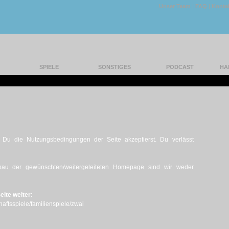
Unser Team
|
FAQ
|
Konta
SPIELE
SONSTIGES
PODCAST
HA
s Du die Nutzungsbedingungen der Seite akzeptierst. Du verlässt
bau der gewünschten/weitergeleiteten Homepage sind wir weder
eite weiter:
haftsspiele/familienspiele/zwai