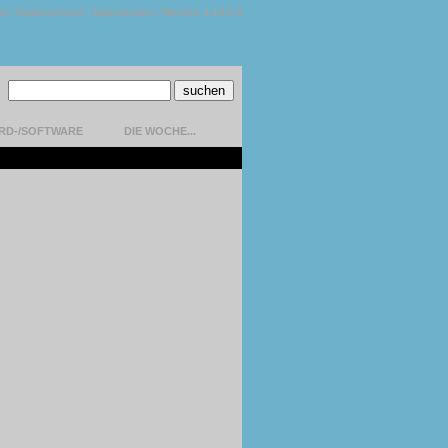
kt
|
Datenschutz
|
Impressum
|
Version 1.13.0.9
RD-/SOFTWARE
DIE WOCHE...