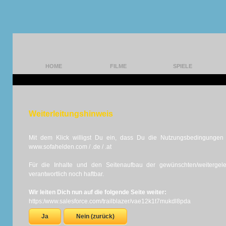
HOME
FILME
SPIELE
Weiterleitungshinweis
Mit dem Klick willigst Du ein, dass Du die Nutzungsbedingungen d
www.sofahelden.com / .de / .at
Für die Inhalte und den Seitenaufbau der gewünschten/weiterge
verantwortlich noch haftbar.
Wir leiten Dich nun auf die folgende Seite weiter:
https:/www.salesforce.com/trailblazer/vae12k1t7mukdl8pda
Ja
Nein (zurück)