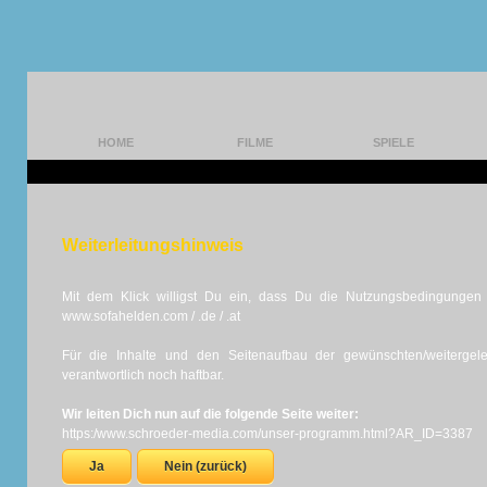
HOME
FILME
SPIELE
Weiterleitungshinweis
Mit dem Klick willigst Du ein, dass Du die Nutzungsbedingungen d
www.sofahelden.com / .de / .at
Für die Inhalte und den Seitenaufbau der gewünschten/weiterge
verantwortlich noch haftbar.
Wir leiten Dich nun auf die folgende Seite weiter:
https:/www.schroeder-media.com/unser-programm.html?AR_ID=3387
Ja
Nein (zurück)