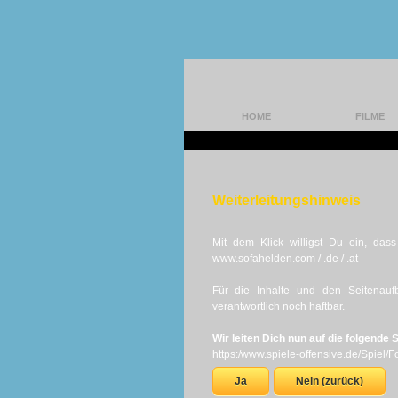
HOME
FILME
Weiterleitungshinweis
Mit dem Klick willigst Du ein, das
www.sofahelden.com / .de / .at
Für die Inhalte und den Seitenauf
verantwortlich noch haftbar.
Wir leiten Dich nun auf die folgende S
https:/www.spiele-offensive.de/Spiel/
Ja
Nein (zurück)