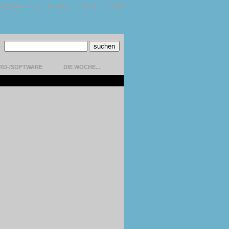
kt
|
Datenschutz
|
Impressum
|
Version 1.13.0.9
RD-/SOFTWARE
DIE WOCHE...