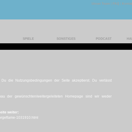
Unser Team
|
FAQ
|
Konta
SPIELE
SONSTIGES
PODCAST
HA
s Du die Nutzungsbedingungen der Seite akzeptierst. Du verlässt
bau der gewünschten/weitergeleiteten Homepage sind wir weder
eite weiter:
Forgeflame-1031910.html