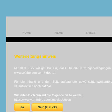
HOME
FILME
SPIELE
Weiterleitungshinweis
Mit dem Klick willigst Du ein, dass Du die Nutzungsbedingungen d
www.sofahelden.com / .de / .at
Für die Inhalte und den Seitenaufbau der gewünschten/weiterge
verantwortlich noch haftbar.
Wir leiten Dich nun auf die folgende Seite weiter:
https:/www.warnerbros.com/movies/seven
Ja
Nein (zurück)