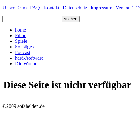
Unser Team
|
FAQ
|
Kontakt
|
Datenschutz
|
Impressum
|
Version 1.13
home
Filme
Spiele
Sonstiges
Podcast
hard-/software
Die Woche...
Diese Seite ist nicht verfügbar
©2009 sofahelden.de