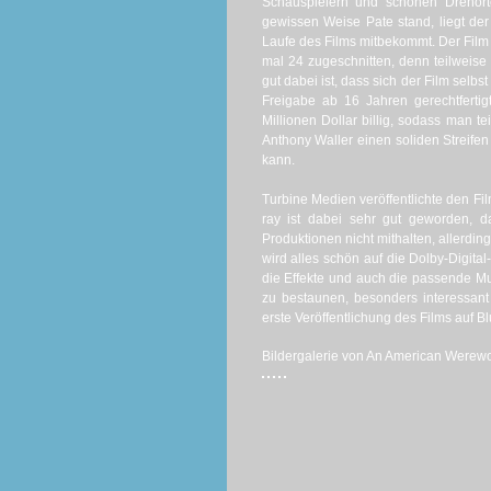
Schauspielern und schönen Drehorte
gewissen Weise Pate stand, liegt de
Laufe des Films mitbekommt. Der Film 
mal 24 zugeschnitten, denn teilweise w
gut dabei ist, dass sich der Film selbs
Freigabe ab 16 Jahren gerechtfertig
Millionen Dollar billig, sodass man t
Anthony Waller einen soliden Streif
kann.
Turbine Medien veröffentlichte den Fi
ray ist dabei sehr gut geworden, da
Produktionen nicht mithalten, allerdin
wird alles schön auf die Dolby-Digita
die Effekte und auch die passende Mus
zu bestaunen, besonders interessant 
erste Veröffentlichung des Films auf B
Bildergalerie von An American Werewolf