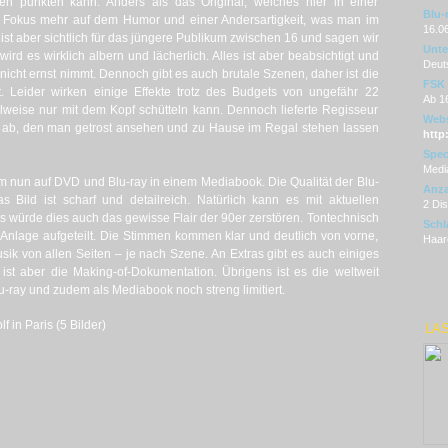
n punkten kann. Anders als das Original, welches hier in einer
Blu-
r Fokus mehr auf dem Humor und einer Andersartigkeit, was man im
16.0
ist aber sichtlich für das jüngere Publikum zwischen 16 und sagen wir
Unter
ird es wirklich albern und lächerlich. Alles ist aber beabsichtigt und
Deut
t nicht ernst nimmt. Dennoch gibt es auch brutale Szenen, daher ist die
FSK
t. Leider wirken einige Effekte trotz des Budgets von ungefähr 22
Ab 1
eilweise nur mit dem Kopf schütteln kann. Dennoch lieferte Regisseur
Webs
en ab, den man getrost ansehen und zu Hause im Regal stehen lassen
http
Spec
Medi
lm nun auf DVD und Blu-ray in einem Mediabook. Die Qualität der Blu-
Anza
s Bild ist scharf und detailreich. Natürlich kann es mit aktuellen
2 Di
gs würde dies auch das gewisse Flair der 90er zerstören. Tontechnisch
Schl
l-Anlage aufgeteilt. Die Stimmen kommen klar und deutlich von vorne,
Haare
ik von allen Seiten – je nach Szene. An Extras gibt es auch einiges
ist aber die Making-of-Dokumentation. Übrigens ist es die weltweit
lu-ray und zudem als Mediabook noch streng limitiert.
 in Paris (5 Bilder)
LAS