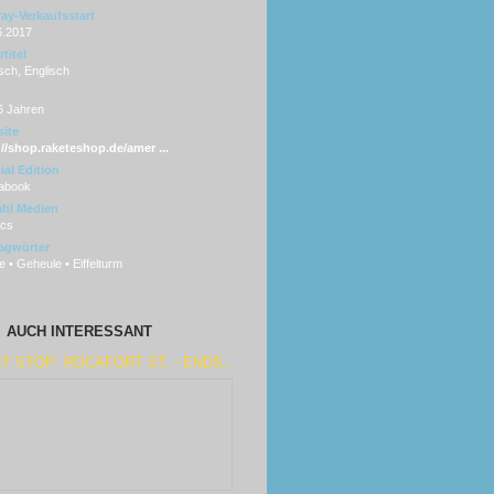
ray-Verkaufsstart
6.2017
titel
sch, Englisch
6 Jahren
ite
://shop.raketeshop.de/amer ...
ial Edition
abook
hl Medien
scs
agwörter
 • Geheule • Eiffelturm
AUCH INTERESSANT
T STOP: ROCAFORT ST. - ENDS...