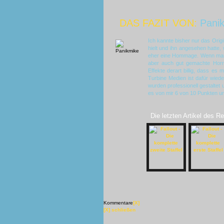
DAS FAZIT VON:
Pani
Ich kannte bisher nur das Origi
hielt und ihn angesehen hatte,
eher eine Hommage. Wenn man 
aber auch gut gemachte Horro
Effekte derart billig, dass es
Turbine Medien ist dafür wied
wurden professionell gestaltet 
es von mir 6 von 10 Punkten un
Die letzten Artikel des R
Kommentare
[X]
[X] schließen