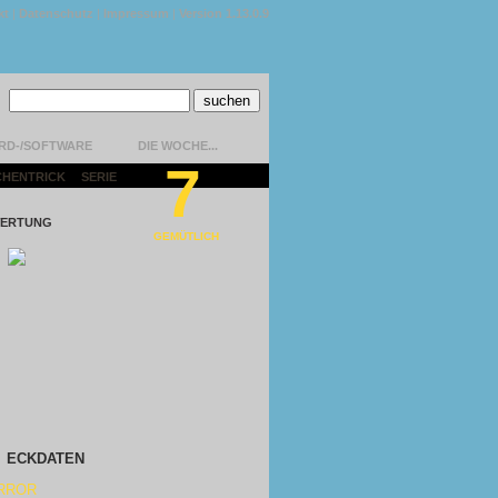
kt
|
Datenschutz
|
Impressum
|
Version 1.13.0.9
RD-/SOFTWARE
DIE WOCHE...
7
CHENTRICK
|
SERIE
|
ERTUNG
GEMÜTLICH
ECKDATEN
RROR