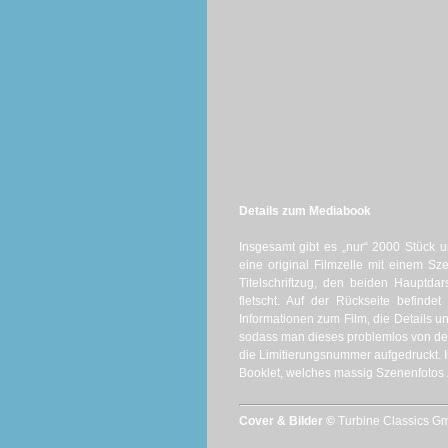
Details zum Mediabook
Insgesamt gibt es „nur“ 2000 Stück 
eine original Filmzelle mit einem Sz
Titelschriftzug, den beiden Hauptd
fletscht. Auf der Rückseite befinde
Informationen zum Film, die Details u
sodass man dieses problemlos von der
die Limitierungsnummer aufgedruckt. I
Booklet, welches massig Szenenfotos ze
Cover & Bilder ©
Turbine Classics 