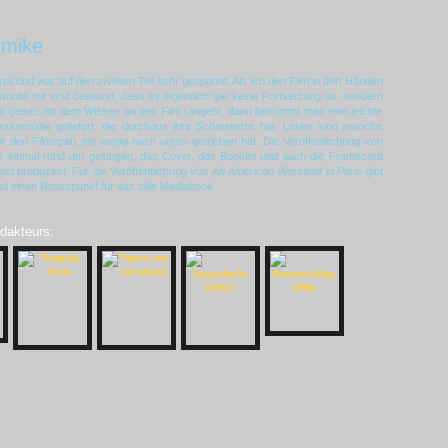
kmike
nal und war auf den zweiten Teil sehr gespannt. Als ich den Film in den Händen
 wurde mir erst bewusst, dass es eigentlich gar keine Fortsetzung ist, sondern
genau mit dem Wissen an den Film rangeht, dann bekommt man eine leichte
rkomödie geliefert, die durchaus ihre Schauwerte hat. Leider sind manche
 mir den Filmspaß ein wenig nach unten getrieben hat. Die Veröffentlichung von
er einmal rund um gelungen, das Cover, das Booklet und auch die Framecard
und produziert. Für die Veröffentlichung von
An American Werewolf in Paris
gibt
d einen Bonuspunkt für das tolle Mediabook.
edakteurs: