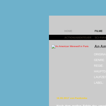
HOME
FILME
ACTION/ABENTEUER
|
SCI-FI/
An Ame
ORIGINA
GENRE:
REGIE:
HAUPTD
LAUFZEI
LABEL:
16.06.2017 von Panikmike