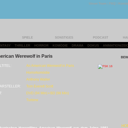
Unser Team
|
FAQ
|
Konta
SPIELE
SONSTIGES
PODCAST
HA
FANTASY
|
THRILLER
|
HORROR
|
KOMÖDIE
|
DRAMA
|
DOKUS
|
ANIMATION/ZEI
rican Werewolf in Paris
BEW
LTITEL:
An American Werewolf in Paris
Horrorkomödie
Anthony Waller
ARSTELLER:
Tom Everett Scott
T:
DVD (94 Min) • BD (98 Min)
Turbine
HO