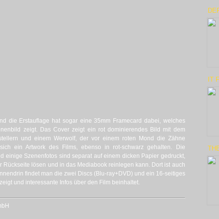
DE
IT 
und die Erstauflage hat sogar eine 35mm Framecard dabei, welches
enenbild zeigt. Das Cover zeigt ein rot dominierendes Bild mit dem
arstellern und einem Werwolf, der vor einem roten Mond die Zähne
t sich ein Artwork des Films, ebenso in rot-schwarz gehalten. Die
THE
nd einige Szenenfotos sind separat auf einem dicken Papier gedruckt,
 Rückseite lösen und in das Mediabook reinlegen kann. Dort ist auch
nnendrin findet man die zwei Discs (Blu-ray+DVD) und ein 16-seitiges
igt und interessante Infos über den Film beinhaltet.
GmbH