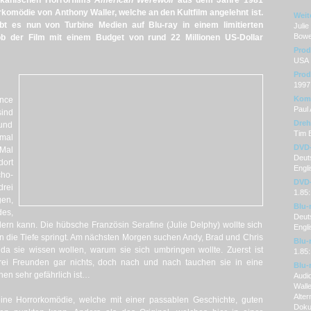
kanischen Horrorfilms
American Werewolf
aus dem Jahre 1981
rkomödie von Anthony Waller, welche an den Kultfilm angelehnt ist.
Weit
bt es nun von Turbine Medien auf Blu-ray in einem limitierten
Julie
Bowen
b der Film mit einem Budget von rund 22 Millionen US-Dollar
Prod
USA
Prod
1997
Kom
ince
Paul 
sind
Dre
 und
Tim B
mal
DVD
Mal
Deuts
dort
Engli
ho-
DVD-
drei
1.85:
gen,
Blu-
es,
Deut
rn kann. Die hübsche Französin Serafine (Julie Delphy) wollte sich
Engl
in die Tiefe springt. Am nächsten Morgen suchen Andy, Brad und Chris
Blu-
a sie wissen wollen, warum sie sich umbringen wollte. Zuerst ist
1.85:
ei Freunden gar nichts, doch nach und nach tauchen sie in eine
Blu-
hen sehr gefährlich ist…
Audi
Walle
Alter
ine Horrorkomödie, welche mit einer passablen Geschichte, guten
Doku