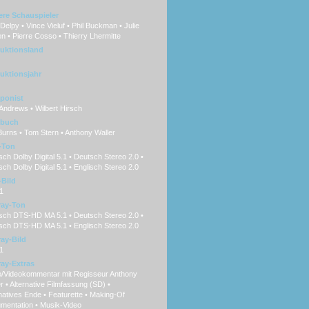
ere Schauspieler
 Delpy • Vince Vieluf • Phil Buckman • Julie
 • Pierre Cosso • Thierry Lhermitte
uktionsland
uktionsjahr
ponist
Andrews • Wilbert Hirsch
hbuch
urns • Tom Stern • Anthony Waller
-Ton
ch Dolby Digital 5.1 • Deutsch Stereo 2.0 •
sch Dolby Digital 5.1 • Englisch Stereo 2.0
Bild
1
ray-Ton
sch DTS-HD MA 5.1 • Deutsch Stereo 2.0 •
isch DTS-HD MA 5.1 • Englisch Stereo 2.0
ray-Bild
1
ray-Extras
o/Videokommentar mit Regisseur Anthony
r • Alternative Filmfassung (SD) •
natives Ende • Featurette • Making-Of
mentation • Musik-Video