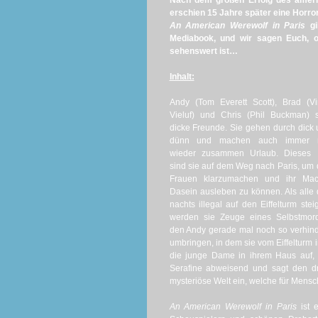
Nach dem großen Erfolg des ameri
erschien 15 Jahre später eine Horro
An American Werewolf in Paris
gi
Mediabook, und wir sagen Euch, o
sehenswert ist…
Inhalt:
Andy (Tom Everett Scott), Brad (V
Vieluf) und Chris (Phil Buckman) 
dicke Freunde. Sie gehen durch dick
dünn und machen auch immer 
wieder zusammen Urlaub. Dieses 
sind sie auf dem Weg nach Paris, um 
Frauen klarzumachen und ihr Mac
Dasein ausleben zu können. Als alle 
nachts illegal auf den Eiffelturm stei
werden sie Zeuge eines Selbstmord
den Andy gerade mal noch so verhinde
umbringen, in dem sie vom Eiffelturm 
die junge Dame in ihrem Haus auf, d
Serafine abweisend und sagt den dr
mysteriöse Welt ein, welche für Mensc
An American Werewolf in Paris
ist e