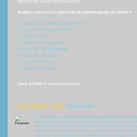
rechts in den Details nachlesen könnt.
Zu guter Letzt noch vor dem Fazit der Episodenguide von Staffel 4:
Folge 01 – Der Mann aus den Bergen
Folge 02 – Drogengeschäfte
Folge 03 – Job
Folge 04 – Racheschwur
Folge 05 – Die Belagerung
Folge 06 – Treibjagd
Folge 07 – Der Coup
Folge 08 – Requiem
Cover & Bilder ©
www.sofahelden.de
DAS FAZIT VON:
Panikmike
Auch wenn ich zuvor nichts von der Serie gehört hatte, war ich fr
damals darauf aufmerksam gemacht wurde.
Banshee
ist eine schon
beschönigen hat. Es geht um Korruption, Gewalt und allerlei Schand
weniger Mal mehr schlimm sind. Wer auf Action gepaart mit Drama ste
wird mit der vierten Staffel viel Unterhaltung und ein würdiges Ende