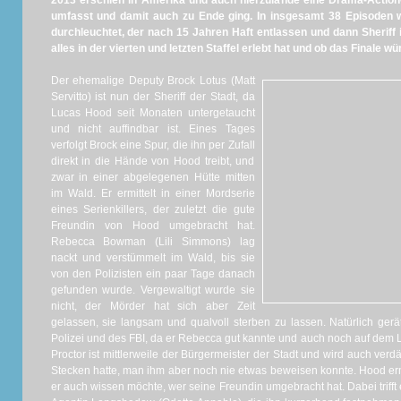
2013 erschien in Amerika und auch hierzulande eine Drama-Action-S
umfasst und damit auch zu Ende ging. In insgesamt 38 Episoden
durchleuchtet, der nach 15 Jahren Haft entlassen und dann Sheriff 
alles in der vierten und letzten Staffel erlebt hat und ob das Finale w
Der ehemalige Deputy Brock Lotus (Matt
Servitto) ist nun der Sheriff der Stadt, da
Lucas Hood seit Monaten untergetaucht
und nicht auffindbar ist. Eines Tages
verfolgt Brock eine Spur, die ihn per Zufall
direkt in die Hände von Hood treibt, und
zwar in einer abgelegenen Hütte mitten
im Wald. Er ermittelt in einer Mordserie
eines Serienkillers, der zuletzt die gute
Freundin von Hood umgebracht hat.
Rebecca Bowman (Lili Simmons) lag
nackt und verstümmelt im Wald, bis sie
von den Polizisten ein paar Tage danach
gefunden wurde. Vergewaltigt wurde sie
nicht, der Mörder hat sich aber Zeit
gelassen, sie langsam und qualvoll sterben zu lassen. Natürlich ger
Polizei und des FBI, da er Rebecca gut kannte und auch noch auf dem L
Proctor ist mittlerweile der Bürgermeister der Stadt und wird auch ver
Stecken hatte, man ihm aber noch nie etwas beweisen konnte. Hood ermi
er auch wissen möchte, wer seine Freundin umgebracht hat. Dabei trifft 