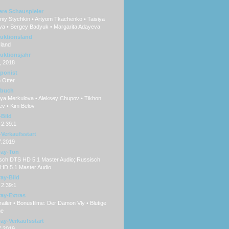
ere Schauspieler
niy Stychkin • Artyom Tkachenko • Taisiya
ova • Sergey Badyuk • Margarita Adayeva
uktionsland
land
uktionsjahr
, 2018
ponist
 Otter
hbuch
lya Merkulova • Aleksey Chupov • Tikhon
ev • Kim Belov
Bild
 2.39:1
Verkaufsstart
7.2019
ray-Ton
sch DTS HD 5.1 Master Audio; Russisch
HD 5.1 Master Audio
ray-Bild
 2.39:1
ray-Extras
railer • Bonusfilme: Der Dämon Vly • Blutige
he
ray-Verkaufsstart
7.2019