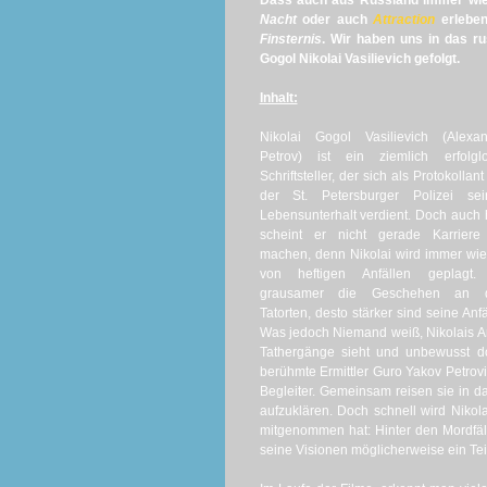
Dass auch aus Russland immer wied
Nacht
oder auch
Attraction
erleben
Finsternis
. Wir haben uns in das r
Gogol Nikolai Vasilievich gefolgt.
Inhalt:
Nikolai Gogol Vasilievich (Alexan
Petrov) ist ein ziemlich erfolglo
Schriftsteller, der sich als Protokollant
der St. Petersburger Polizei sei
Lebensunterhalt verdient. Doch auch 
scheint er nicht gerade Karriere
machen, denn Nikolai wird immer wi
von heftigen Anfällen geplagt.
grausamer die Geschehen an 
Tatorten, desto stärker sind seine Anfä
Was jedoch Niemand weiß, Nikolais Anf
Tathergänge sieht und unbewusst d
berühmte Ermittler Guro Yakov Petrovi
Begleiter. Gemeinsam reisen sie in d
aufzuklären. Doch schnell wird Niko
mitgenommen hat: Hinter den Mordfälle
seine Visionen möglicherweise ein Te