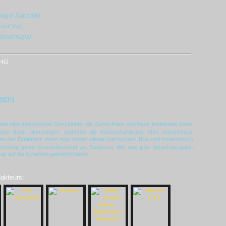
 Gogol Nachalo)
ogol Viy)
 Strashnaya)
OHG
ios
ten eine interessante Geschichte, die Genre-Fans durchaus begeistern kann.
isten kann überzeugen, während die Nebencharaktere eher unscheinbar
en des Dreiteilers muss man immer wieder mal suchen. Bild- und tontechnisch
 durchweg gutes Gesamtkonzept an. Sauberes Bild und gute Sprachausgabe.
as auf die Scheiben gebracht haben.
dakteurs: