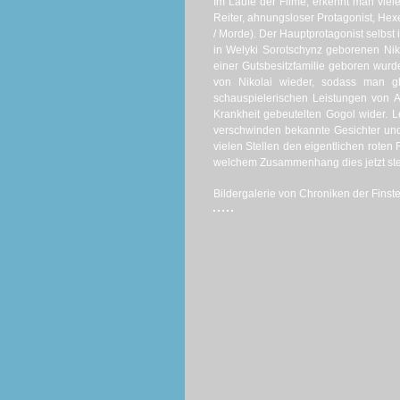
Im Laufe der Filme, erkennt man viel
Reiter, ahnungsloser Protagonist, H
/ Morde). Der Hauptprotagonist selbst 
in Welyki Sorotschynz geborenen Niko
einer Gutsbesitzfamilie geboren wurde
von Nikolai wieder, sodass man gl
schauspielerischen Leistungen von 
Krankheit gebeutelten Gogol wider. Le
verschwinden bekannte Gesichter und
vielen Stellen den eigentlichen roten
welchem Zusammenhang dies jetzt ste
Bildergalerie von Chroniken der Finstern