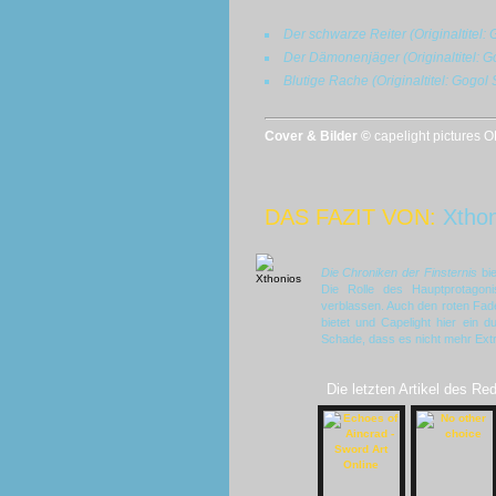
Der schwarze Reiter (Originaltitel:
Der Dämonenjäger (Originaltitel: G
Blutige Rache (Originaltitel: Gogol
Cover & Bilder ©
capelight pictures 
DAS FAZIT VON:
Xthon
Die Chroniken der Finsternis
bie
Die Rolle des Hauptprotagon
verblassen. Auch den roten Fad
bietet und Capelight hier ein
Schade, dass es nicht mehr Extr
Die letzten Artikel des Re