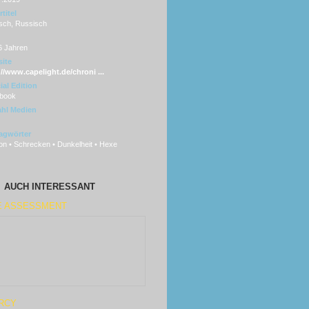
titel
sch, Russisch
6 Jahren
ite
://www.capelight.de/chroni ...
ial Edition
lbook
hl Medien
agwörter
n • Schrecken • Dunkelheit • Hexe
AUCH INTERESSANT
E ASSESSMENT
RCY