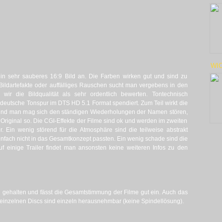
WIC
 ein sehr sauberes 16:9 Bild an. Die Farben wirken gut und sind zu
 Bildartefakte oder auffälliges Rauschen sucht man vergebens in den
ir die Bildqualität als sehr ordentlich bewerten. Tontechnisch
deutsche Tonspur im DTS HD 5.1 Format spendiert. Zum Teil wirkt die
 und man mag sich den ständigen Wiederholungen der Namen stören,
 Original so. Die CGI-Effekte der Filme sind ok und werden im zweiten
r. Ein wenig störend für die Atmosphäre sind die teilweise abstrakt
infach nicht in das Gesamtkonzept passten. Ein wenig schade sind die
uf einige Trailer findet man ansonsten keine weiteren Infos zu den
n gehalten und fässt die Gesamtstimmung der Filme gut ein. Auch das
e einzelnen Discs sind einzeln herausnehmbar (keine Spindellösung).