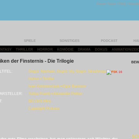
Unser Team
|
FAQ
|
Konta
SPIELE
SONSTIGES
PODCAST
HA
FANTASY
|
THRILLER
|
HORROR
|
KOMÖDIE
|
DRAMA
|
DOKUS
|
ANIMATION/ZEI
ken der Finsternis - Die Trilogie
BEW
LTITEL:
Gogol. Nachalo, Gogol. Viy, Gogol. Strashnaya mest
Horror • Thriller
Ivan Golomovzyuk • Egor Baranov
ARSTELLER:
Yuliya Frants • Alexander Petrov
T:
BD (303 Min)
Capelight Pictures
SCI