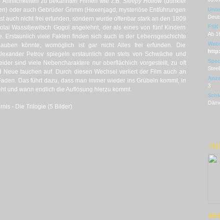
e Ähnlichkeiten zu bekannten Filmen wie z.B.
Sleepy Hollow
(dunkler
exen) oder auch Gebrüder Grimm (Hexenjagd, mysteriöse Entführungen
Unter
Deut
ist auch nicht frei erfunden, sondern wurde offenbar stark an den 1809
FSK
lai Wassiljewitsch Gogol angelehnt, der als eines von fünf Kindern
Ab 1
. Erstaunlich viele Fakten finden sich auch in der Lebensgeschichte
Webs
auben könnte, womöglich ist gar nicht Alles frei erfunden. Die
http
Alexander Petrov spiegeln erstaunlich den stets von Schwäche und
Spec
ider sind viele Nebencharaktere nur oberflächlich vorgestellt, zu oft
Stee
 Neue tauchen auf. Durch diesen Wechsel verliert der Film auch an
Anza
 Faden. Das führt dazu, dass man immer wieder ins Grübeln kommt, in
3
ht und wann endlich die Auflösung hierzu kommt.
Schl
Dämo
is - Die Trilogie (5 Bilder)
TH
ME