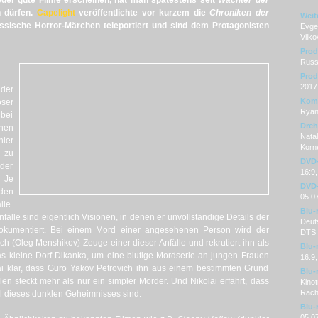
er gute Filme erscheinen, hat man spätestens seit
Wächter der
 dürfen.
Capelight
veröffentlichte vor kurzem die
Chroniken der
Weit
ussische Horror-Märchen teleportiert und sind dem Protagonisten
Evge
Vilk
Prod
Russ
Prod
2017
der
Kom
ser
Ryan
 bei
Dre
nen
Nata
hier
Korn
 zu
DVD-
eder
16:9,
 Je
DVD-
den
05.0
lle.
Blu-
älle sind eigentlich Visionen, in denen er unvollständige Details der
Deut
okumentiert. Bei einem Mord einer angesehenen Person wird der
DTS 
ch (Oleg Menshikov) Zeuge einer dieser Anfälle und rekrutiert ihn als
Blu-
as kleine Dorf Dikanka, um eine blutige Mordserie an jungen Frauen
16:9,
lai klar, dass Guro Yakov Petrovich ihn aus einem bestimmten Grund
Blu-
n steckt mehr als nur ein simpler Mörder. Und Nikolai erfährt, dass
Kinot
Rac
il dieses dunklen Geheimnisses sind.
Blu-
05.0