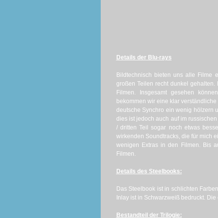
Details der Blu-rays
Bildtechnisch bieten uns alle Filme
großen Teilen recht dunkel gehalten.
Filmen. Insgesamt gesehen können w
bekommen wir eine klar verständliche 
deutsche Synchro ein wenig hölzern
dies ist jedoch auch auf im russischen
/ dritten Teil sogar noch etwas besse
wirkenden Soundtracks, die für mich e
wenigen Extras in den Filmen. Bis a
Filmen.
Details des Steelbooks:
Das Steelbook ist in schlichten Farbe
Inlay ist in Schwarzweiß bedruckt. Di
Bestandteil der Trilogie: