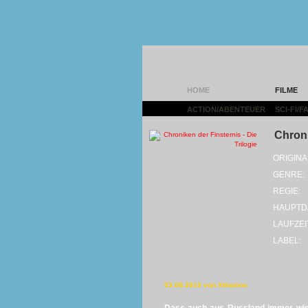
HOME
FILME
ACTION/ABENTEUER
|
SCI-FI/
Chroni
ORIGINA
GENRE:
REGIE:
HAUPTD
LAUFZEI
LABEL:
03.08.2019 von Xthonios