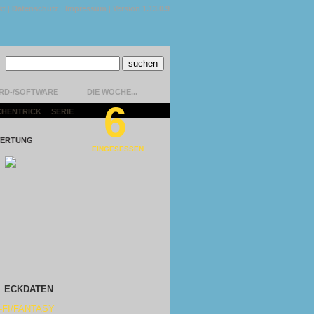
kt
|
Datenschutz
|
Impressum
|
Version 1.13.0.9
RD-/SOFTWARE
DIE WOCHE...
6
CHENTRICK
|
SERIE
|
ERTUNG
EINGESESSEN
ECKDATEN
-FI/FANTASY