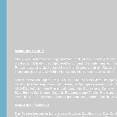
Details der 4K UHD
Die 4K-UHD-Veröffentlichung erscheint mit einem 2160p-Transf
praktischen Effekte, das Splatter-Design und die farbintensiven S
Farbkontraste sind stark, obwohl manche Szenen durch ein Rauschen
Insgesamt liefert das UHD-Bild eine solide, teils sehr eindrucksvolle Prä
Der deutsche Ton liegt in DTS-HD MA 5.1 vor und bietet klare Dialoge 
der Actionsequenzen, nur einmal gehen die Dialoige ein wenig in dem 
UHD-Disc lediglich den Film enthält, bietet die Blu-ray eine Reihe v
Blair, Behind-the-Scenes-Material, Featurettes und Trailer. Englisc
etwas bessere Dolby Atmos Tonspur geboten, die gerade räumlich die N
Details des Steelbooks
Das Rezensionsmuster lag uns als exklusives Steelbook vor. Das Stee