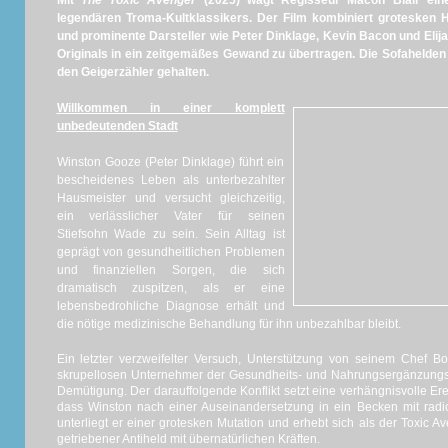
Mit
The Toxic Avenger
(2025) wagt Regisseur Macon Blair eine
legendären Troma-Kultklassikers. Der Film kombiniert grotesken H
und prominente Darsteller wie Peter Dinklage, Kevin Bacon und Elij
Originals in ein zeitgemäßes Gewand zu übertragen. Die Sofahelden 
den Geigerzähler gehalten.
Willkommen in einer komplett
unbedeutenden Stadt
Winston Gooze (Peter Dinklage) führt ein
bescheidenes Leben als unterbezahlter
Hausmeister und versucht gleichzeitig,
ein verlässlicher Vater für seinen
Stiefsohn Wade zu sein. Sein Alltag ist
geprägt von gesundheitlichen Problemen
und finanziellen Sorgen, die sich
dramatisch zuspitzen, als er eine
lebensbedrohliche Diagnose erhält und
die nötige medizinische Behandlung für ihn unbezahlbar bleibt.
Ein letzter verzweifelter Versuch, Unterstützung von seinem Chef 
skrupellosen Unternehmer der Gesundheits- und Nahrungsergänzungsmi
Demütigung. Der darauffolgende Konflikt setzt eine verhängnisvolle Erei
dass Winston nach einer Auseinandersetzung in ein Becken mit radio
unterliegt er einer grotesken Mutation und erhebt sich als der Toxic Av
getriebener Antiheld mit übernatürlichen Kräften.