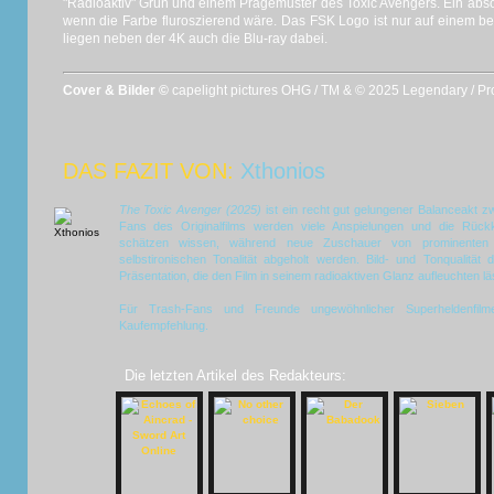
"Radioaktiv" Grün und einem Prägemuster des Toxic Avengers. Ein abs
wenn die Farbe fluroszierend wäre. Das FSK Logo ist nur auf einem b
liegen neben der 4K auch die Blu-ray dabei.
Cover & Bilder ©
capelight pictures OHG / TM & © 2025 Legendary / Pr
DAS FAZIT VON:
Xthonios
The Toxic Avenger (2025)
ist ein recht gut gelungener Balanceakt 
Fans des Originalfilms werden viele Anspielungen und die Rü
schätzen wissen, während neue Zuschauer von prominenten Da
selbstironischen Tonalität abgeholt werden. Bild- und Tonqualität
Präsentation, die den Film in seinem radioaktiven Glanz aufleuchten lä
Für Trash-Fans und Freunde ungewöhnlicher Superheldenfilm
Kaufempfehlung.
Die letzten Artikel des Redakteurs: