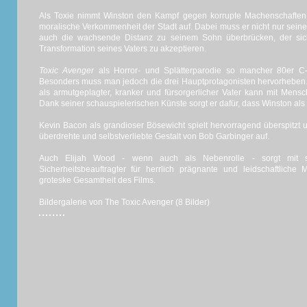
Als Toxie nimmt Winston den Kampf gegen korrupte Machenschaften, 
moralische Verkommenheit der Stadt auf. Dabei muss er nicht nur seine
auch die wachsende Distanz zu seinem Sohn überbrücken, der sich
Transformation seines Vaters zu akzeptieren.
Toxic Avenger
als Horror- und Splätterparodie so mancher 80er C-
Besonders muss man jedoch die drei Hauptprotagonisten hervorheben
als armutgeplagter, kranker und fürsorgerlicher Vater kann mit Mensch
Dank seiner schauspielerischen Künste sorgt er dafür, dass Winston al
Kevin Bacon als grandioser Bösewicht spielt hervorragend überspitzt u
überdrehte und selbstverliebte Gestalt von Bob Garbinger auf.
Auch Elijah Wood - wenn auch als Nebenrolle - sorgt mit se
Sicherheitsbeauftragter für herrlich prägnante und leidschaftlich
groteske Gesamtheit des Films.
Bildergalerie von The Toxic Avenger (8 Bilder)