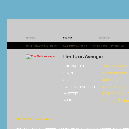
HOME
FILME
SPIELE
ACTION/ABENTEUER
|
SCI-FI/FANTASY
|
THRILLER
|
HORROR
|
The Toxic Avenger
ORIGINALTITEL:
The Toxic Aveng
GENRE:
Splatterkomödie
REGIE:
Macon Blair
HAUPTDARSTELLER:
Peter Dinklage •
LAUFZEIT:
DVD (99 Min) • 
LABEL:
Capelight Pictur
28.01.2026 von Xthonios