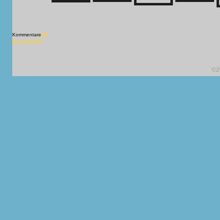
Kommentare
[X]
[X] schließen
©2