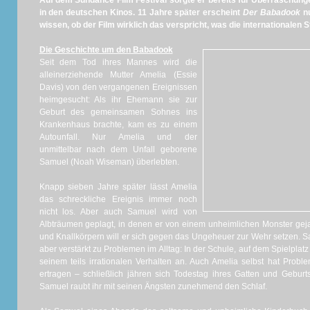
Auf dem Sundance Film Festival sorgte er bereits für Überraschung
in den deutschen Kinos. 11 Jahre später
erscheint
Der Babadook
nu
wissen, ob der Film wirklich das verspricht, was die internationalen S
Die Geschichte um den Babadook
Seit dem Tod ihres Mannes wird die
alleinerziehende Mutter Amelia (Essie
Davis) von den vergangenen Ereignissen
heimgesucht: Als ihr Ehemann sie zur
Geburt des gemeinsamen Sohnes ins
Krankenhaus brachte, kam es zu einem
Autounfall. Nur Amelia und der
unmittelbar nach dem Unfall geborene
Samuel (Noah Wiseman) überlebten.
Knapp sieben Jahre später lässt Amelia
das schreckliche Ereignis immer noch
nicht los. Aber auch Samuel wird von
Albträumen geplagt, in denen er von einem unheimlichen Monster geja
und Knallkörpern will er sich gegen das Ungeheuer zur Wehr setzen. Sa
aber verstärkt zu Problemen im Alltag: In der Schule, auf dem Spielplat
seinem teils irrationalen Verhalten an. Auch Amelia selbst hat Prob
ertragen – schließlich jähren sich Todestag ihres Gatten und Gebur
Samuel raubt ihr mit seinen Ängsten zunehmend den Schlaf.