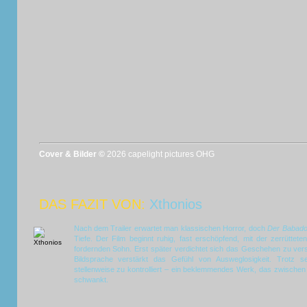
Cover & Bilder ©
2026 capelight pictures OHG
DAS FAZIT VON:
Xthonios
Nach dem Trailer erwartet man klassischen Horror, doch
Der Babad
Tiefe. Der Film beginnt ruhig, fast erschöpfend, mit der zerrütte
fordernden Sohn. Erst später verdichtet sich das Geschehen zu verst
Bildsprache verstärkt das Gefühl von Ausweglosigkeit. Trotz s
stellenweise zu kontrolliert – ein beklemmendes Werk, das zwischen
schwankt.