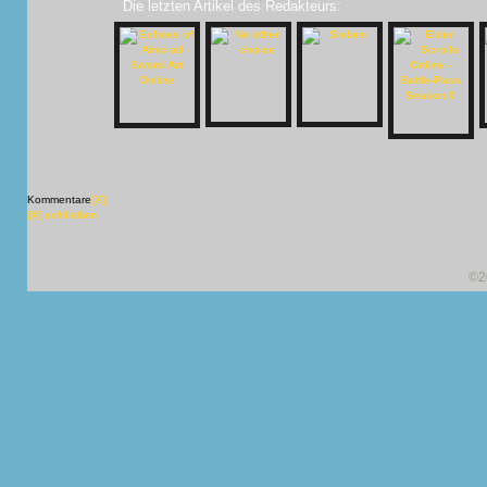
Die letzten Artikel des Redakteurs:
Kommentare
[X]
[X] schließen
©2