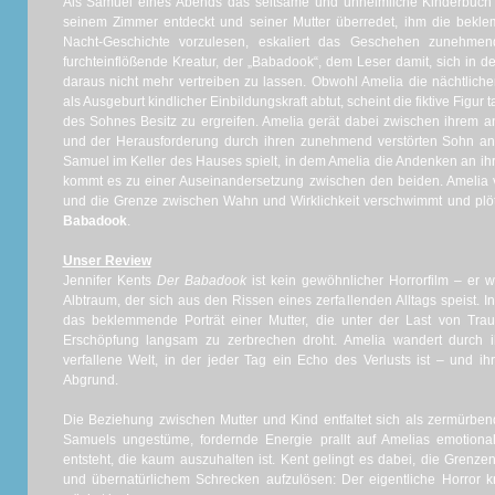
Als Samuel eines Abends das seltsame und unheimliche Kinderbuch m
seinem Zimmer entdeckt und seiner Mutter überredet, ihm die bekl
Nacht-Geschichte vorzulesen, eskaliert das Geschehen zunehm
furchteinflößende Kreatur, der „Babadook“, dem Leser damit, sich in 
daraus nicht mehr vertreiben zu lassen. Obwohl Amelia die nächtlich
als Ausgeburt kindlicher Einbildungskraft abtut, scheint die fiktive Figu
des Sohnes Besitz zu ergreifen. Amelia gerät dabei zwischen ihrem a
und der Herausforderung durch ihren zunehmend verstörten Sohn an d
Samuel im Keller des Hauses spielt, in dem Amelia die Andenken an ih
kommt es zu einer Auseinandersetzung zwischen den beiden. Amelia ve
und die Grenze zwischen Wahn und Wirklichkeit verschwimmt und plöt
Babadook
.
Unser Review
Jennifer Kents
Der Babadook
ist kein gewöhnlicher Horrorfilm – er w
Albtraum, der sich aus den Rissen eines zerfallenden Alltags speist. I
das beklemmende Porträt einer Mutter, die unter der Last von Traue
Erschöpfung langsam zu zerbrechen droht. Amelia wandert durch 
verfallene Welt, in der jeder Tag ein Echo des Verlusts ist – und 
Abgrund.
Die Beziehung zwischen Mutter und Kind entfaltet sich als zermürb
Samuels ungestüme, fordernde Energie prallt auf Amelias emotion
entsteht, die kaum auszuhalten ist. Kent gelingt es dabei, die Grenze
und übernatürlichem Schrecken aufzulösen: Der eigentliche Horror k