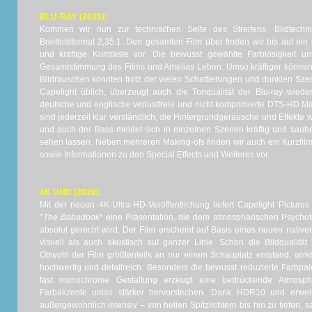
BLU-RAY (2015):
Kommen wir nun zur technischen Seite des Streifens. Bildtechni
Breitbildformat 2,35:1. Den gesamten Film über finden wir bis auf e
und kräftige Kontraste vor. Die bewusst gewählte Farblosigkeit u
Gesamtstimmung des Films und Amelias Leben. Umso kräftiger können
Bildrauschen konnten trotz der vielen Schattierungen und dunklen Sz
Capelight üblich, überzeugt auch die Tonqualität der Blu-ray wiede
deutsche und englische verlustfreie und nicht komprimierte DTS-HD Ma
sind jederzeit klar verständlich, die Hintergrundgeräusche und Effekte 
und auch der Bass meldet sich in einzelnen Szenen kräftig und saube
sehen lassen. Neben mehreren Making-ofs finden wir auch ein Kurzfil
sowie Informationen zu den Special Effects und Weiteres vor.
4K UHD (2026):
Mit der neuen 4K-Ultra-HD-Veröffentlichung liefert Capelight Pictur
*
The Babadook
* eine Präsentation, die dem atmosphärischen Psychot
absolut gerecht wird. Der Film erscheint auf Basis eines neuen nati
visuell als auch akustisch auf ganzer Linie. Schon die Bildqualität 
Obwohl der Film größtenteils an nur einem Schauplatz entstand, wirkt
hochwertig und detailreich. Besonders die bewusst reduzierte Farbpalet
fast monochrome Gestaltung erzeugt eine bedrückende Atmosphä
Farbakzente umso stärker hervorstechen. Dank HDR10 und erweit
außergewöhnlich intensiv – von hellen Spitzlichtern bis hin zu tiefen,