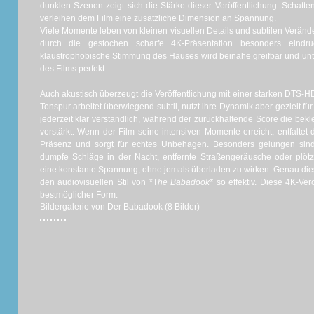
dunklen Szenen zeigt sich die Stärke dieser Veröffentlichung. Schatt
verleihen dem Film eine zusätzliche Dimension an Spannung.
Viele Momente leben von kleinen visuellen Details und subtilen Verän
durch die gestochen scharfe 4K-Präsentation besonders eindr
klaustrophobische Stimmung des Hauses wird beinahe greifbar und unt
des Films perfekt.
Auch akustisch überzeugt die Veröffentlichung mit einer starken DTS-
Tonspur arbeitet überwiegend subtil, nutzt ihre Dynamik aber gezielt f
jederzeit klar verständlich, während der zurückhaltende Score die be
verstärkt. Wenn der Film seine intensiven Momente erreicht, entfaltet
Präsenz und sorgt für echtes Unbehagen. Besonders gelungen sind
dumpfe Schläge in der Nacht, entfernte Straßengeräusche oder plöt
eine konstante Spannung, ohne jemals überladen zu wirken. Genau dies
den audiovisuellen Stil von *T
he Babadook*
so effektiv. Diese 4K-Verö
bestmöglicher Form.
Bildergalerie von Der Babadook (8 Bilder)