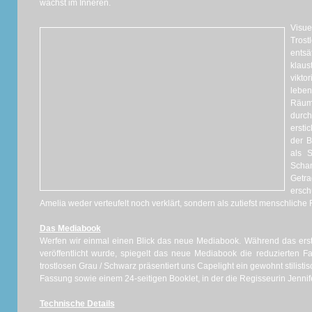
wächst im Inneren.
Visu
Tros
ents
klau
vikt
leben
Räum
dur
ersti
der B
als 
Scham
Getra
ersch
Amelia weder verteufelt noch verklärt, sondern als zutiefst menschliche F
Das Mediabook
Werfen wir einmal einen Blick das neue Mediabook. Während das ers
veröffentlicht wurde, spiegelt das neue Mediabook die reduzierten Fa
trostlosen Grau / Schwarz präsentiert uns Capelight ein gewohnt stilistis
Fassung sowie einem 24-seitigen Booklet, in der die Regisseurin Jennife
Technische Details