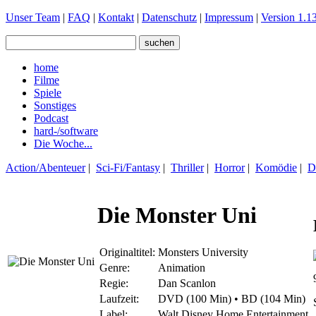
Unser Team
|
FAQ
|
Kontakt
|
Datenschutz
|
Impressum
|
Version 1.13
home
Filme
Spiele
Sonstiges
Podcast
hard-/software
Die Woche...
Action/Abenteuer
|
Sci-Fi/Fantasy
|
Thriller
|
Horror
|
Komödie
|
D
Die Monster Uni
Originaltitel:
Monsters University
Genre:
Animation
Regie:
Dan Scanlon
Laufzeit:
DVD (100 Min) • BD (104 Min)
Label:
Walt Disney Home Entertainment