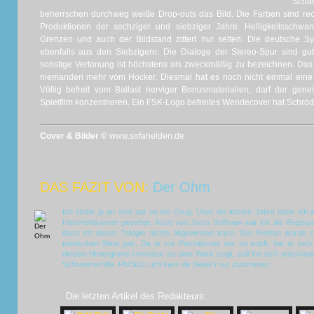
Sch
beherrschen durchweg weiße Drop-outs das Bild. Die Farben sind rech
Produktionen der sechziger und siebziger Jahre. Helligkeitsschwa
Grenzen und auch der Bildstand zittert nur selten. Die deutsche S
ebenfalls aus den Siebzigern. Die Dialoge der Stereo-Spur sind gut 
sonstige Vertonung ist höchstens als zweckmäßig zu bezeichnen. Da
niemanden mehr vom Hocker. Diesmal hat es noch nicht einmal eine 
Völlig befreit vom Ballast nerviger Bonusmaterialien, darf der gene
Spielfilm konzentrieren. Ein FSK-Logo befreites Wendecover hat Schröd
Cover & Bilder ©
www.sofahelden.de
DAS FAZIT VON:
Der Ohm
Ich stehe ja an sich auf so ein Zeug. Über die letzten Jahre habe ich
Historiendramen gesehen. Auch von Jerzy Hoffman war ich als Regisseu
dass ich dieser Trilogie nichts abgewinnen kann. Der Roman wurde zu
polnischen Staat gab. Da er vor Patriotismus nur so tropft, hat er sic
diesem Hintergrund Interesse an dem Werk zeigt, soll ihn sich anschau
Schlummerhilfe. Phr3n1c, ich kann dir (leider) nur zustimmen.
Die letzten Artikel des Redakteurs: