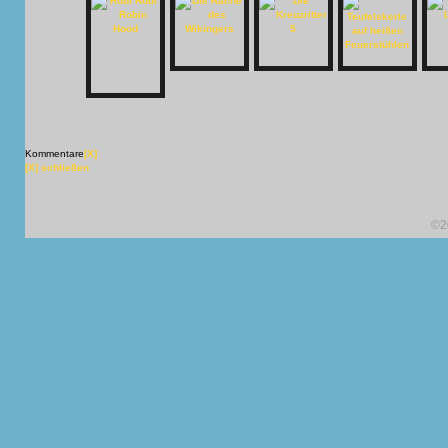
Kommentare
[X]
[X] schließen
©2