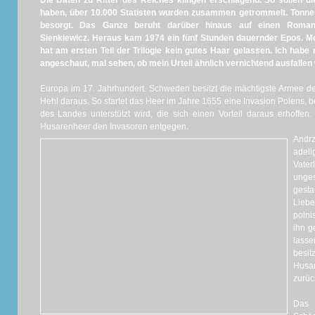
Die Daten zu Ritter des Reiches klingen erschlagend. So sollen d
haben, über 10.000 Statisten wurden zusammen getrommelt. Tonne
besorgt. Das Ganze beruht darüber hinaus auf einen Roman
Sienkiewicz. Heraus kam 1974 ein fünf Stunden dauernder Epos. Me
hat am ersten Teil der Trilogie kein gutes Haar gelassen. Ich habe
angeschaut, mal sehen, ob mein Urteil ähnlich vernichtend ausfallen 
Europa im 17. Jahrhundert. Schweden besitzt die mächtigste Armee d
Hehl daraus. So startet das Heer im Jahre 1655 eine Invasion Polens, b
des Landes unterstützt wird, die sich einen Vorteil daraus erhoffen. 
Husarenheer den Invasoren entgegen.
Andr
adel
Vate
unge
gest
Lieb
polni
ihn g
lass
bes
Hus
zurüc
Das 