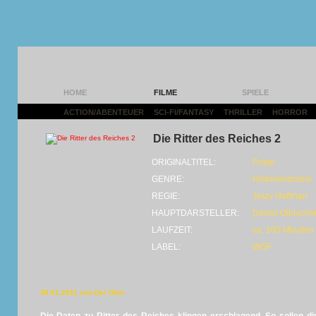
HOME
FILME
SPIELE
ACTION/ABENTEUER
|
SCI-FI/FANTASY
|
THRILLER
|
HORROR
|
Die Ritter des Reiches 2
ORIGINALTITEL:
Potop
GENRE:
Historiendrama
REGIE:
Jerzy Hoffman
HAUPTDARSTELLER:
Daniel Olbrychsk
LAUFZEIT:
ca. 100 Minuten
LABEL:
WGF
30.01.2011 von Der Ohm