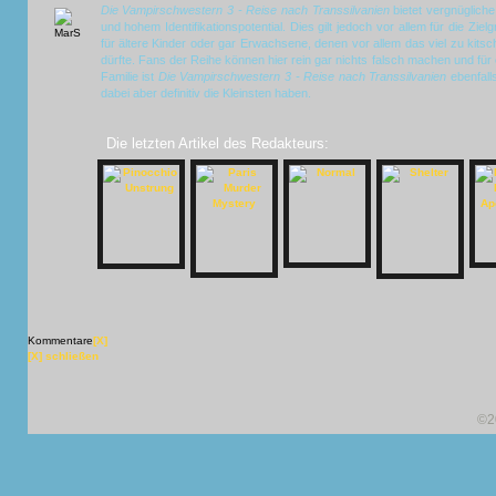
Die Vampirschwestern 3 - Reise nach Transsilvanien
bietet vergnüglich
und hohem Identifikationspotential. Dies gilt jedoch vor allem für die Zi
für ältere Kinder oder gar Erwachsene, denen vor allem das viel zu kitsc
dürfte. Fans der Reihe können hier rein gar nichts falsch machen und für
Familie ist
Die Vampirschwestern 3 - Reise nach Transsilvanien
ebenfal
dabei aber definitiv die Kleinsten haben.
Die letzten Artikel des Redakteurs:
Kommentare
[X]
[X] schließen
©2