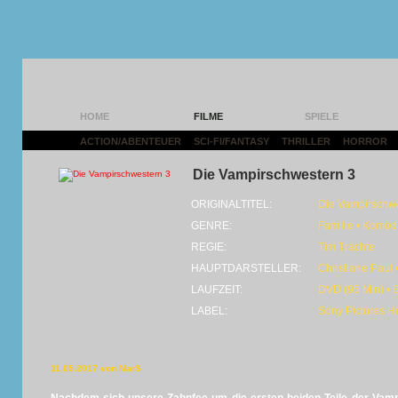
HOME
FILME
SPIELE
ACTION/ABENTEUER
|
SCI-FI/FANTASY
|
THRILLER
|
HORROR
|
Die Vampirschwestern 3
ORIGINALTITEL:
Die Vampirschwe
GENRE:
Familie • Komödi
REGIE:
Tim Trachte
HAUPTDARSTELLER:
Christiane Paul 
LAUFZEIT:
DVD (95 Min) • 
LABEL:
Sony Pictures H
11.05.2017 von MarS