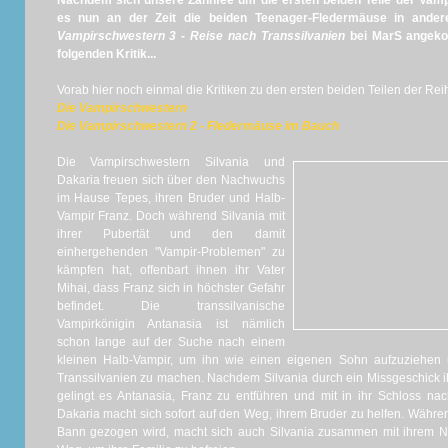
Nachdem sich unsere Zahnfee um die ersten beiden Teile der Vamp
es nun an der Zeit die beiden Teenager-Fledermäuse in and
Vampirschwestern 3 - Reise nach Transsilvanien
bei MarS angekom
folgenden Kritik...
Vorab hier noch einmal die Kritiken zu den ersten beiden Teilen der Rei
Die Vampirschwestern
Die Vampirschwestern 2 - Fledermäuse im Bauch
Die Vampirschwestern Silvania und
Dakaria freuen sich über den Nachwuchs
im Hause Tepes, ihren Bruder und Halb-
Vampir Franz. Doch während Silvania mit
ihrer Pubertät und den damit
einhergehenden "Vampir-Problemen" zu
kämpfen hat, offenbart ihnen ihr Vater
Mihai, dass Franz sich in höchster Gefahr
befindet. Die transsilvanische
Vampirkönigin Antanasia ist nämlich
schon lange auf der Suche nach einem
kleinen Halb-Vampir, um ihn wie einen eigenen Sohn aufzuziehen
Transsilvanien zu machen. Nachdem Silvania durch ein Missgeschick ih
gelingt es Antanasia, Franz zu entführen und mit in ihr Schloss n
Dakaria macht sich sofort auf den Weg, ihrem Bruder zu helfen. Währen
Bann gezogen wird, macht sich auch Silvania zusammen mit ihrem 