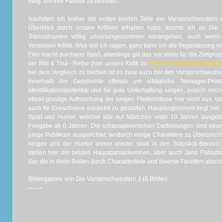
Weg, um ihre Familie zu befreien...
Nachdem ich bisher die ersten beiden Teile der Vampirschwestern 
Überblick durch unsere Kritiken erhalten habe, konnte ich an
Die 
Transsilvanien
völlig unvoreingenommen herangehen, auch wenn 
Vorwissen fehlte. Was soll ich sagen, ganz kann ich die Begeisterung mei
Film macht durchaus Spaß, allerdings gilt das vor allem für die Zielgru
der
Bibi & Tina
- Reihe (hier unsere Kritik zu
Bibi & Tina: Mädchen geg
bei dem Vergleich zu bleiben ist es zwar auch bei den Vampirschwester
innerhalb der Geschichte oftmals um alltägliche Teenager-Pro
Identifikationspotential und für gute Unterhaltung sorgen, jedoch reic
etwas gruslige Aufmachung der jungen Fledermäuse hier nicht aus, 
auch für Erwachsene packend zu gestalten. Hauptaugenmerk liegt hier
Spaß und Humor, welcher klar auf Mädchen unter 10 Jahren ausgeleg
Freigabe ab 0 Jahren. Die schauspielerischen Darbietungen sind eben
junge Publikum ausgerichtet, wodurch einige Charaktere zu Überzeic
neigen und der Humor immer wieder stark in den Slapstick-Bereic
stellen hier die beiden Hauptdarstellerinnen, aber auch Jana Pallas
dar, die in ihren Rollen durch Charaktertiefe und diverse Facetten abs
Bildergalerie von Die Vampirschwestern 3 (6 Bilder)