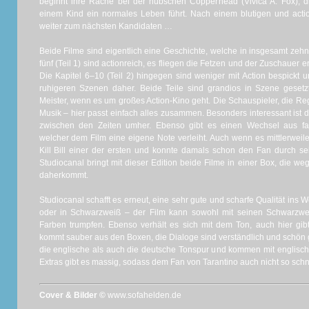
beginnt ihre Rache bei der hübschen Copperhead (Vivica A. Fox), d
einem Kind ein normales Leben führt. Nach einem blutigen und acti
weiter zum nächsten Kandidaten …
Beide Filme sind eigentlich eine Geschichte, welche in insgesamt zehn 
fünf (Teil 1) sind actionreich, es fliegen die Fetzen und der Zuschauer e
Die Kapitel 6–10 (Teil 2) hingegen sind weniger mit Action bespick
ruhigeren Szenen daher. Beide Teile sind grandios in Szene gesetzt,
Meister, wenn es um großes Action-Kino geht. Die Schauspieler, die Reg
Musik – hier passt einfach alles zusammen. Besonders interessant ist di
zwischen den Zeiten umher. Ebenso gibt es einen Wechsel aus f
welcher dem Film eine eigene Note verleiht. Auch wenn es mittlerweile 
Kill Bill einer der ersten und konnte damals schon den Fan durch s
Studiocanal bringt mit dieser Edition beide Filme in einer Box, die w
daherkommt.
Studiocanal schafft es erneut, eine sehr gute und scharfe Qualität in
oder in Schwarzweiß – der Film kann sowohl mit seinen Schwarzwe
Farben trumpfen. Ebenso verhält es sich mit dem Ton, auch hier gi
kommt sauber aus den Boxen, die Dialoge sind verständlich und schön g
die englische als auch die deutsche Tonspur und kommen mit englisch
Extras gibt es massig, sodass dem Fan von Tarantino auch nicht so schne
Cover & Bilder ©
www.sofahelden.de