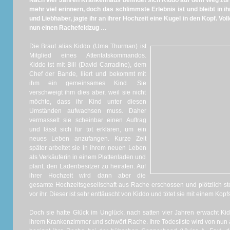
Nach vier Jahren Krankenhaus befindet sich Kiddo auf dem Weg zur 
mehr viel erinnern, doch das schlimmste Erlebnis ist und bleibt in ih
und Liebhaber, jagte ihr an ihrer Hochzeit eine Kugel in den Kopf. Vo
nun einen Rachefeldzug …
Die Braut alias Kiddo (Uma Thurman) ist
Mitglied eines Attentatskommandos.
Kiddo ist mit Bill (David Carradine), dem
Chef der Bande, liiert und bekommt mit
ihm ein gemeinsames Kind. Sie
verschweigt ihm dies aber, weil sie nicht
möchte, dass ihr Kind unter diesen
Umständen aufwachsen muss. Daher
vermasselt sie scheinbar einen Auftrag
und lässt sich für tot erklären, um ein
neues Leben anzufangen. Kurze Zeit
später arbeitet sie in ihrem neuen Leben
als Verkäuferin in einem Plattenladen und
plant, den Ladenbesitzer zu heiraten. Auf
ihrer Hochzeit wird dann aber die
gesamte Hochzeitsgesellschaft aus Rache erschossen und plötzlich st
vor ihr. Dieser ist sehr enttäuscht von Kiddo und tötet sie mit einem Kopf
Doch sie hatte Glück im Unglück, nach satten vier Jahren erwacht Ki
ihrem Krankenzimmer und schwört Rache. Ihre Todesliste wird von nun an 