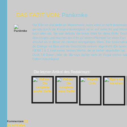
DAS FAZIT VON:
Panikmike
Der Film ist und bleibt ein Meisterwerk. Auch wenn er nicht jedermanns
gerade durch die Kompromisslosigkeit ist er auf seine Art und We
heizt allen ein. Sie war definitiv die beste Wahl für diese Rolle. D
überzeugen und machen den Film zu einem Pflichttitel für einen Fan. G
erschuf ein in dieser Art ziemlich einzigartiges Werk. Der Unterhalt
die Dialoge mit Biss und die Geschichte extrem abgedreht. Ein typis
Kill Bill 1 & 2 zwei seiner besten Werke, die er bisher abgeliefert h
Dusk Till Dawn“. Wer die Blu-rays bisher nicht im Regal stehen hat, 
Edition zuschlagen!
Die letzten Artikel des Redakteurs:
Kommentare
[X]
[X] schließen