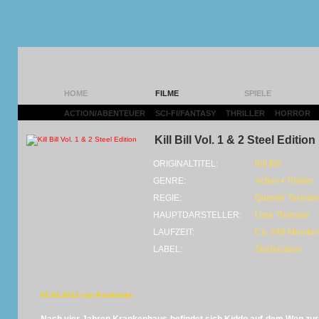
HOME
FILME
SPIELE
ACTION/ABENTEUER
|
SCI-FI/FANTASY
|
THRILLER
|
HORROR
|
Kill Bill Vol. 1 & 2 Steel Edition
ORIGINALTITEL:
Kill Bill
GENRE:
Action • Thriller
REGIE:
Quentin Taranti
HAUPTDARSTELLER:
Uma Thurman
LAUFZEIT:
Ca. 248 Minuten
LABEL:
Studiocanal
05.04.2012 von Panikmike