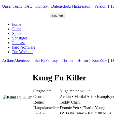
Unser Team
|
FAQ
|
Kontakt
|
Datenschutz
|
Impressum
|
Version 1.13
home
Filme
Spiele
Sonstiges
Podcast
hard-/software
Die Woche...
Action/Abenteuer
|
Sci-Fi/Fantasy
|
Thriller
|
Horror
|
Komödie
|
D
Kung Fu Killer
Originaltitel:
Yi ge ren de wu lin
Genre:
Action • Martial Arts • Kampfspor
Regie:
Teddy Chan
Hauptdarsteller:
Donnie Yen • Charlie Yeung
Laufzeit:
DVD (96 Min) • BD (100 Min)