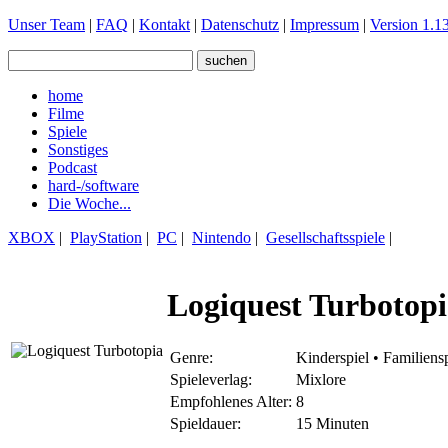
Unser Team
|
FAQ
|
Kontakt
|
Datenschutz
|
Impressum
|
Version 1.13
home
Filme
Spiele
Sonstiges
Podcast
hard-/software
Die Woche...
XBOX
|
PlayStation
|
PC
|
Nintendo
|
Gesellschaftsspiele
|
Logiquest Turbotop
Genre:
Kinderspiel • Familiensp
Spieleverlag:
Mixlore
Empfohlenes Alter:
8
Spieldauer:
15 Minuten