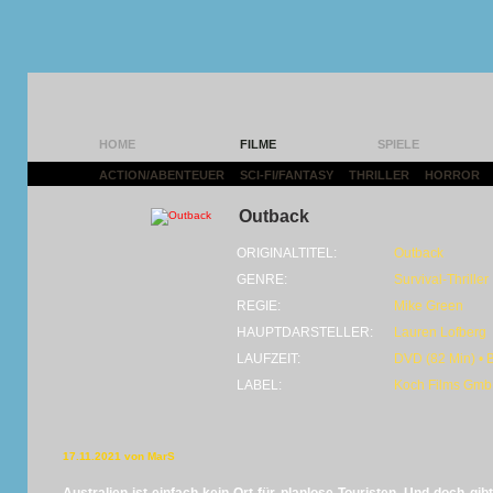
HOME
FILME
SPIELE
ACTION/ABENTEUER
|
SCI-FI/FANTASY
|
THRILLER
|
HORROR
|
Outback
ORIGINALTITEL:
Outback
GENRE:
Survival-Thriller
REGIE:
Mike Green
HAUPTDARSTELLER:
Lauren Lofberg
LAUFZEIT:
DVD (82 Min) • 
LABEL:
Koch Films Gm
17.11.2021 von MarS