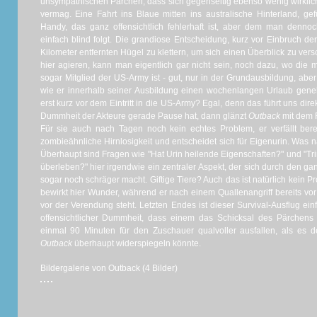
unsympathischen Pärchen, dass sich gegenseitig ebenso wenig wirklic
vermag. Eine Fahrt ins Blaue mitten ins australische Hinterland, 
Handy, das ganz offensichtlich fehlerhaft ist, aber dem man denno
einfach blind folgt. Die grandiose Entscheidung, kurz vor Einbruch de
Kilometer entfernten Hügel zu klettern, um sich einen Überblick zu vers
hier agieren, kann man eigentlich gar nicht sein, noch dazu, wo die
sogar Mitglied der US-Army ist - gut, nur in der Grundausbildung, aber 
wie er innerhalb seiner Ausbildung einen wochenlangen Urlaub gene
erst kurz vor dem Eintritt in die US-Army? Egal, denn das führt uns d
Dummheit der Akteure gerade Pause hat, dann glänzt
Outback
mit dem 
Für sie auch nach Tagen noch kein echtes Problem, er verfällt ber
zombieähnliche Hirnlosigkeit und entscheidet sich für Eigenurin. Was na
Überhaupt sind Fragen wie "Hat Urin heilende Eigenschaften?" und "Tr
überleben?" hier irgendwie ein zentraler Aspekt, der sich durch den g
sogar noch schräger macht. Giftige Tiere? Auch das ist natürlich kein P
bewirkt hier Wunder, während er nach einem Quallenangriff bereits vor
vor der Verendung steht. Letzten Endes ist dieser Survival-Ausflug ei
offensichtlicher Dummheit, dass einem das Schicksal des Pärchens 
einmal 90 Minuten für den Zuschauer qualvoller ausfallen, als es 
Outback
überhaupt widerspiegeln könnte.
Bildergalerie von Outback (4 Bilder)