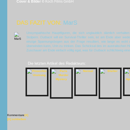
Cover & Bilder ©
Koch Films GmbH
DAS FAZIT VON:
MarS
Unsympathische Hauptfiguren, die sich unglaublich dämlich verhalt
Stolpern.
Outback
will ein Survival-Thriller sein, ist am Ende aber we
einzige Spannungsbogen aus der Frage resultiert, wie lange es wohl d
überwinden kann, Urin zu trinken. Das Schicksal des im australischen H
Zuschauer am Ende einfach völlig egal, was für
Outback
schlichtweg ein
Die letzten Artikel des Redakteurs:
Kommentare
[X]
[X] schließen