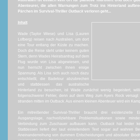
Australien ist einfach kein Ort für planlose Touristen. Und doch gib
Abenteurer, die allen Warnungen zum Trotz ins Hinterland aufbr
Pärchen im Survival-Thriller
Outback
verloren geht...
Inhalt
Wade (Taylor Wiese) und Lisa (Lauren
Lofberg) reisen nach Australien, um dort
eine Tour entlang der Küste zu machen.
Doch die Reise steht unter keinem guten
Stern, denn Wades Heiratsantrag auf dem
Flug wurde von Lisa abgewiesen, und
nun herrscht zwischen ihnen eisige
Spannung. Als Lisa sich auch noch dazu
entschließt, die Badetour abzubrechen
und stattdessen das australische
Hinterland zu besuchen, ist Wade zunächst wenig begeistert, willi
folgenschwerer Fehler, denn auf dem Weg zum Ayers Rock versagt 
stranden mitten im Outback. Aus einem kleinen Abenteuer wird ein Kamp
Ein mitreißender Survival-Thriller braucht drei existenzielle 
Ausgangslage, nachvollziehbare Problemsituationen sowie minde
Verbindung zum Zuschauer aufbauen kann.
Outback
hat leider ke
Stattdessen liefert der laut einleitendem Text sogar auf wahren 
Aneinanderreihung von dummen Entscheidungen und absoluter Blödh